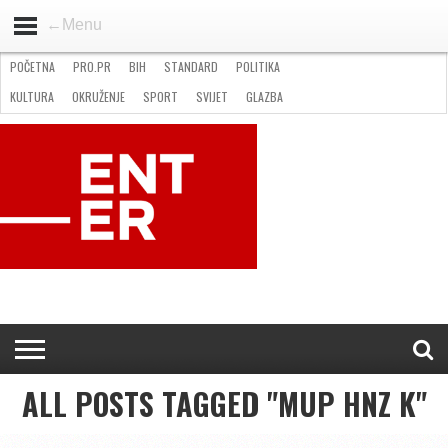
←Menu
POČETNA
PRO.PR
BIH
STANDARD
POLITIKA
HOME
VIJESTI
PRO.PR
STANDARD
POLITIKA
GOSPODARSTVO
OKRUŽENJE
GLAZBA
KULTURA
SPORT
FOTO
KULTURA
OKRUŽENJE
SPORT
SVIJET
GLAZBA
NATJEČAJI
FILMING LOCATION IN BH
KONTAKT
ALL POSTS TAGGED "MUP HNZ K"