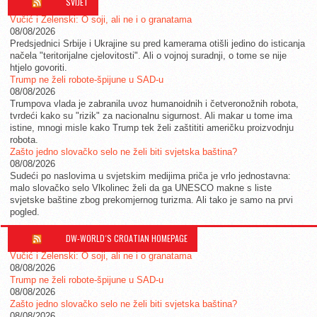
SVIJET
Vučić i Zelenski: O soji, ali ne i o granatama
08/08/2026
Predsjednici Srbije i Ukrajine su pred kamerama otišli jedino do isticanja
načela "teritorijalne cjelovitosti". Ali o vojnoj suradnji, o tome se nije
htjelo govoriti.
Trump ne želi robote-špijune u SAD-u
08/08/2026
Trumpova vlada je zabranila uvoz humanoidnih i četveronožnih robota,
tvrdeći kako su "rizik" za nacionalnu sigurnost. Ali makar u tome ima
istine, mnogi misle kako Trump tek želi zaštititi američku proizvodnju
robota.
Zašto jedno slovačko selo ne želi biti svjetska baština?
08/08/2026
Sudeći po naslovima u svjetskim medijima priča je vrlo jednostavna:
malo slovačko selo Vlkolinec želi da ga UNESCO makne s liste
svjetske baštine zbog prekomjernog turizma. Ali tako je samo na prvi
pogled.
DW-WORLD´S CROATIAN HOMEPAGE
Vučić i Zelenski: O soji, ali ne i o granatama
08/08/2026
Trump ne želi robote-špijune u SAD-u
08/08/2026
Zašto jedno slovačko selo ne želi biti svjetska baština?
08/08/2026