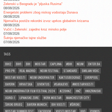
Zelenski u Beogradu je "pljuska Rusima"
08/08/2026
Energetski problemi zbog niskog vodostaja Dunava
08/08/2026
Njemačka postiže rekordni izvoz uprkos globalnim krizama
08/08/2026
Vučić i Zelenski: zajedno kroz minsko polje
07/08/2026
Šutnja njemačke tajne službe
07/08/2026
TAGS
BIH2
BIH1
BIH
MOSTAR
CAPLJINA
#BIH
NEUM
ENTER.BA
PRO.PR
REAL MADRID
NEUM FESTIVAL
STANDARD
SMILJAN VIDIC
MOSTAR VIJESTI
NEUM UNDERWATER
KAKTUSBEOGRAD
LIVERPOOL
BAYERN
HRVATSKA
JUVENTUS
#SARAJEVO
#MOSTARVIJESTI
NEUM UNDERWATER FILM FESTIVAL 2024
#ZZOHNZ
HNŽ
HKKZRINJSKI
XGRID-1
LIPANJSKE ZORE
WERK MOSTAR
MANCHESTER CITY
ŠIROKI BRIJEG
BAYERN MUNICH
BIH VIJESTI
#ŠIROKI
MOSTAR SUMMER FEST
FACEBOOK
VIJESTI MOSTAR
HVO
PIXMOS