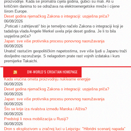
proizvodnje. Kada se promatra cijela godina, gubici su mali. Ali u
kritičnim danima to se odražava na elektroenergetske mreže i cijene
širom Europe.
Deset godina njemačkog Zakona o integraciji: uspješna priča?
06/08/2026
„Poticati i zahtijevati“ bio je temeljno načelo Zakona o integraciji koji je
tadašnja vlada Angele Merkel uvela prije deset godina. Je li to bila
uspješna priča?
Japan: sve više protivnika procesu ponovnog naoružavanja
06/08/2026
Unatoč rastućim geopolitičkim napetostima, sve više ljudi u Japanu traži
dosljedno razoružanje. S nelagodom prate rast vojnih izdataka i kurs
premijerke Takaichi.
DW-WORLD´S CROATIAN HOMEPAGE
Kada vrućina ometa proizvodnju nuklearne energije
06/08/2026
Deset godina njemačkog Zakona o integraciji: uspješna priča?
06/08/2026
Japan: sve više protivnika procesu ponovnog naoružavanja
06/08/2026
Što se krije iza rivalstva između Maroka i Alžira?
06/08/2026
Predstoji li nova mobilizacija u Rusiji?
06/08/2026
Dron s eksplozivom u zračnoj luci u Leipzigu: "Hibridni scenarij napada"