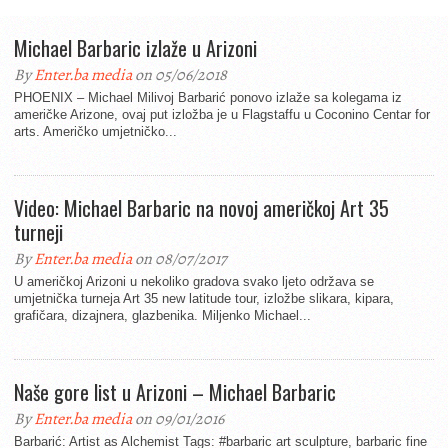
Michael Barbaric izlaže u Arizoni
By
Enter.ba media
on 05/06/2018
PHOENIX – Michael Milivoj Barbarić ponovo izlaže sa kolegama iz
američke Arizone, ovaj put izložba je u Flagstaffu u Coconino Centar for
arts. Američko umjetničko...
Video: Michael Barbaric na novoj američkoj Art 35
turneji
By
Enter.ba media
on 08/07/2017
U američkoj Arizoni u nekoliko gradova svako ljeto održava se
umjetnička turneja Art 35 new latitude tour, izložbe slikara, kipara,
grafičara, dizajnera, glazbenika. Miljenko Michael...
Naše gore list u Arizoni – Michael Barbaric
By
Enter.ba media
on 09/01/2016
Barbarić: Artist as Alchemist Tags: #barbaric art sculpture, barbaric fine