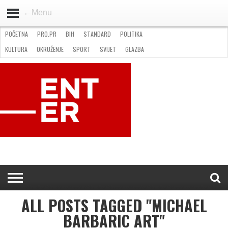
←Menu
POČETNA
PRO.PR
BIH
STANDARD
POLITIKA
HOME
VIJESTI
PRO.PR
STANDARD
POLITIKA
GOSPODARSTVO
OKRUŽENJE
GLAZBA
KULTURA
SPORT
FOTO
KULTURA
OKRUŽENJE
SPORT
SVIJET
GLAZBA
NATJEČAJI
FILMING LOCATION IN BH
KONTAKT
ALL POSTS TAGGED "MICHAEL
BARBARIC ART"