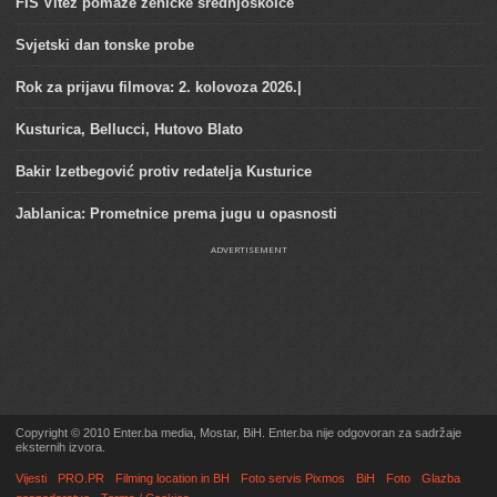
FIS Vitez pomaže zeničke srednjoškolce
Svjetski dan tonske probe
Rok za prijavu filmova: 2. kolovoza 2026.|
Kusturica, Bellucci, Hutovo Blato
Bakir Izetbegović protiv redatelja Kusturice
Jablanica: Prometnice prema jugu u opasnosti
ADVERTISEMENT
Copyright © 2010 Enter.ba media, Mostar, BiH. Enter.ba nije odgovoran za sadržaje
eksternih izvora.
Vijesti
PRO.PR
Filming location in BH
Foto servis Pixmos
BiH
Foto
Glazba