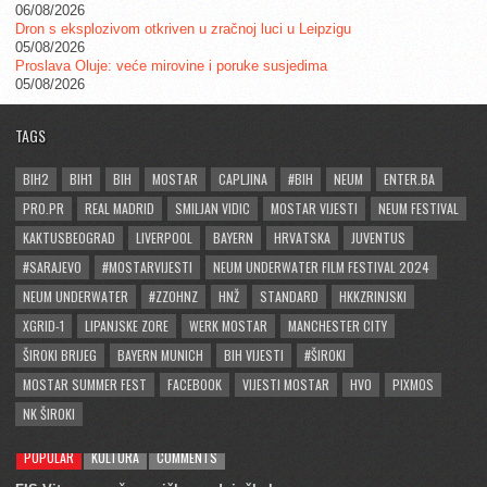
06/08/2026
Dron s eksplozivom otkriven u zračnoj luci u Leipzigu
05/08/2026
Proslava Oluje: veće mirovine i poruke susjedima
05/08/2026
TAGS
BIH2
BIH1
BIH
MOSTAR
CAPLJINA
#BIH
NEUM
ENTER.BA
PRO.PR
REAL MADRID
SMILJAN VIDIC
MOSTAR VIJESTI
NEUM FESTIVAL
KAKTUSBEOGRAD
LIVERPOOL
BAYERN
HRVATSKA
JUVENTUS
#SARAJEVO
#MOSTARVIJESTI
NEUM UNDERWATER FILM FESTIVAL 2024
NEUM UNDERWATER
#ZZOHNZ
HNŽ
STANDARD
HKKZRINJSKI
XGRID-1
LIPANJSKE ZORE
WERK MOSTAR
MANCHESTER CITY
ŠIROKI BRIJEG
BAYERN MUNICH
BIH VIJESTI
#ŠIROKI
MOSTAR SUMMER FEST
FACEBOOK
VIJESTI MOSTAR
HVO
PIXMOS
NK ŠIROKI
POPULAR
KULTURA
COMMENTS