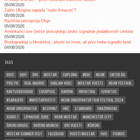
05/08/2026
Zašto Ukrajina napada "ruski Amazon"?
05/08/2026
Različita percepcija Oluje
05/08/2026
Amerikanci sve češće prosvjeduju protiv izgradnje podatkovnih centara
05/08/2026
Brodogradnja u Hrvatskoj - ploviti se mora, ali prvo treba izgraditi brod
04/08/2026
TAGS
BIH2
BIH1
BIH
MOSTAR
CAPLJINA
#BIH
NEUM
ENTER.BA
PRO.PR
REAL MADRID
SMILJAN VIDIC
MOSTAR VIJESTI
NEUM FESTIVAL
KAKTUSBEOGRAD
LIVERPOOL
BAYERN
HRVATSKA
JUVENTUS
#SARAJEVO
#MOSTARVIJESTI
NEUM UNDERWATER FILM FESTIVAL 2024
NEUM UNDERWATER
#ZZOHNZ
HNŽ
STANDARD
HKKZRINJSKI
XGRID-1
LIPANJSKE ZORE
WERK MOSTAR
MANCHESTER CITY
ŠIROKI BRIJEG
BAYERN MUNICH
BIH VIJESTI
#ŠIROKI
MOSTAR SUMMER FEST
FACEBOOK
VIJESTI MOSTAR
HVO
PIXMOS