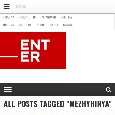
←Menu
POČETNA
PRO.PR
BIH
STANDARD
POLITIKA
HOME
VIJESTI
PRO.PR
STANDARD
POLITIKA
GOSPODARSTVO
OKRUŽENJE
GLAZBA
KULTURA
SPORT
FOTO
KULTURA
OKRUŽENJE
SPORT
SVIJET
GLAZBA
NATJEČAJI
FILMING LOCATION IN BH
KONTAKT
ALL POSTS TAGGED "MEZHYHIRYA"