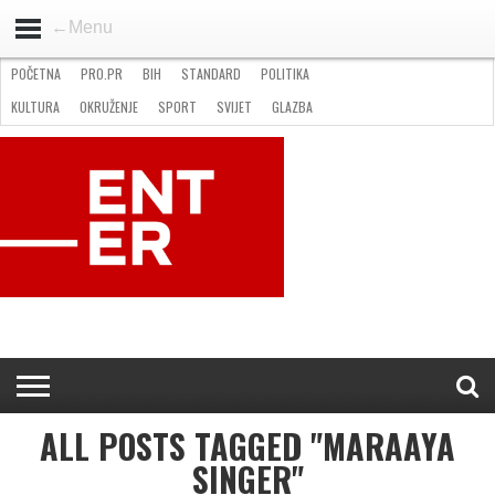
←Menu
POČETNA
PRO.PR
BIH
STANDARD
POLITIKA
HOME
VIJESTI
PRO.PR
STANDARD
POLITIKA
GOSPODARSTVO
OKRUŽENJE
GLAZBA
KULTURA
SPORT
FOTO
KULTURA
OKRUŽENJE
SPORT
SVIJET
GLAZBA
NATJEČAJI
FILMING LOCATION IN BH
KONTAKT
ALL POSTS TAGGED "MARAAYA
SINGER"