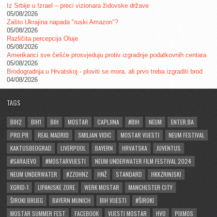
Iz Srbije u Izrael – preci vizionara židovske države
05/08/2026
Zašto Ukrajina napada "ruski Amazon"?
05/08/2026
Različita percepcija Oluje
05/08/2026
Amerikanci sve češće prosvjeduju protiv izgradnje podatkovnih centara
05/08/2026
Brodogradnja u Hrvatskoj - ploviti se mora, ali prvo treba izgraditi brod
04/08/2026
TAGS
BIH2
BIH1
BIH
MOSTAR
CAPLJINA
#BIH
NEUM
ENTER.BA
PRO.PR
REAL MADRID
SMILJAN VIDIC
MOSTAR VIJESTI
NEUM FESTIVAL
KAKTUSBEOGRAD
LIVERPOOL
BAYERN
HRVATSKA
JUVENTUS
#SARAJEVO
#MOSTARVIJESTI
NEUM UNDERWATER FILM FESTIVAL 2024
NEUM UNDERWATER
#ZZOHNZ
HNŽ
STANDARD
HKKZRINJSKI
XGRID-1
LIPANJSKE ZORE
WERK MOSTAR
MANCHESTER CITY
ŠIROKI BRIJEG
BAYERN MUNICH
BIH VIJESTI
#ŠIROKI
MOSTAR SUMMER FEST
FACEBOOK
VIJESTI MOSTAR
HVO
PIXMOS