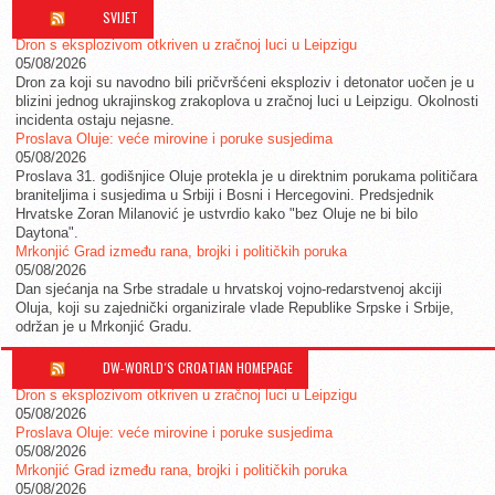
SVIJET
Dron s eksplozivom otkriven u zračnoj luci u Leipzigu
05/08/2026
Dron za koji su navodno bili pričvršćeni eksploziv i detonator uočen je u
blizini jednog ukrajinskog zrakoplova u zračnoj luci u Leipzigu. Okolnosti
incidenta ostaju nejasne.
Proslava Oluje: veće mirovine i poruke susjedima
05/08/2026
Proslava 31. godišnjice Oluje protekla je u direktnim porukama političara
braniteljima i susjedima u Srbiji i Bosni i Hercegovini. Predsjednik
Hrvatske Zoran Milanović je ustvrdio kako "bez Oluje ne bi bilo
Daytona".
Mrkonjić Grad između rana, brojki i političkih poruka
05/08/2026
Dan sjećanja na Srbe stradale u hrvatskoj vojno-redarstvenoj akciji
Oluja, koji su zajednički organizirale vlade Republike Srpske i Srbije,
održan je u Mrkonjić Gradu.
DW-WORLD´S CROATIAN HOMEPAGE
Dron s eksplozivom otkriven u zračnoj luci u Leipzigu
05/08/2026
Proslava Oluje: veće mirovine i poruke susjedima
05/08/2026
Mrkonjić Grad između rana, brojki i političkih poruka
05/08/2026