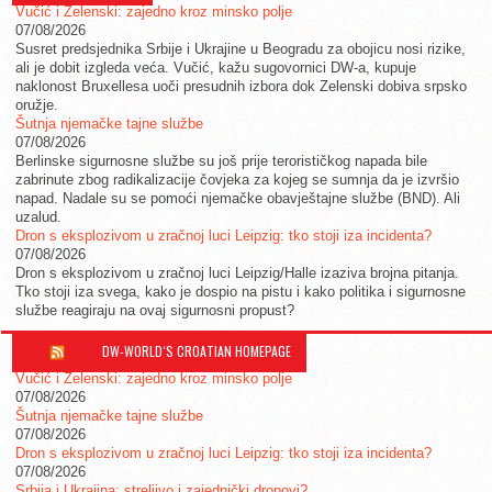
Vučić i Zelenski: zajedno kroz minsko polje
07/08/2026
Susret predsjednika Srbije i Ukrajine u Beogradu za obojicu nosi rizike,
ali je dobit izgleda veća. Vučić, kažu sugovornici DW-a, kupuje
naklonost Bruxellesa uoči presudnih izbora dok Zelenski dobiva srpsko
oružje.
Šutnja njemačke tajne službe
07/08/2026
Berlinske sigurnosne službe su još prije terorističkog napada bile
zabrinute zbog radikalizacije čovjeka za kojeg se sumnja da je izvršio
napad. Nadale su se pomoći njemačke obavještajne službe (BND). Ali
uzalud.
Dron s eksplozivom u zračnoj luci Leipzig: tko stoji iza incidenta?
07/08/2026
Dron s eksplozivom u zračnoj luci Leipzig/Halle izaziva brojna pitanja.
Tko stoji iza svega, kako je dospio na pistu i kako politika i sigurnosne
službe reagiraju na ovaj sigurnosni propust?
DW-WORLD´S CROATIAN HOMEPAGE
Vučić i Zelenski: zajedno kroz minsko polje
07/08/2026
Šutnja njemačke tajne službe
07/08/2026
Dron s eksplozivom u zračnoj luci Leipzig: tko stoji iza incidenta?
07/08/2026
Srbija i Ukrajina: streljivo i zajednički dronovi?