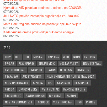
07/08/2026
Njemačka: AfD povećao prednost u odnosu na CDU/CSU
07/08/2026
Je li NATO previše zastarjela organizacija za Ukrajinu?
07/08/2026
Mata Hari: tragična sudbina najpoznatije špijunke svijeta
07/08/2026
Kada vrućina ometa proizvodnju nuklearne energije
06/08/2026
TAGS
BIH2
BIH1
BIH
MOSTAR
CAPLJINA
#BIH
NEUM
ENTER.BA
PRO.PR
REAL MADRID
SMILJAN VIDIC
MOSTAR VIJESTI
NEUM FESTIVAL
KAKTUSBEOGRAD
LIVERPOOL
BAYERN
HRVATSKA
JUVENTUS
#SARAJEVO
#MOSTARVIJESTI
NEUM UNDERWATER FILM FESTIVAL 2024
NEUM UNDERWATER
#ZZOHNZ
HNŽ
STANDARD
HKKZRINJSKI
XGRID-1
LIPANJSKE ZORE
WERK MOSTAR
MANCHESTER CITY
ŠIROKI BRIJEG
BAYERN MUNICH
BIH VIJESTI
#ŠIROKI
MOSTAR SUMMER FEST
FACEBOOK
VIJESTI MOSTAR
HVO
PIXMOS