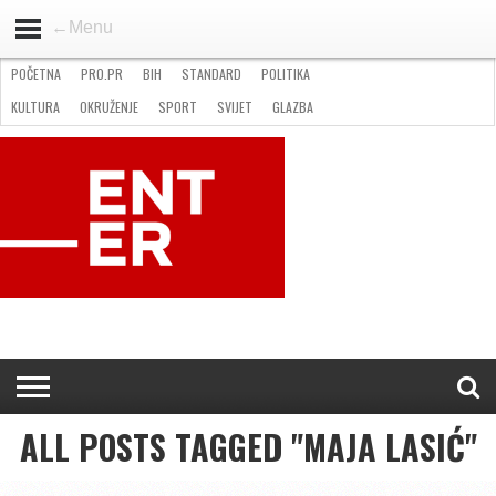
←Menu
POČETNA
PRO.PR
BIH
STANDARD
POLITIKA
HOME
VIJESTI
PRO.PR
STANDARD
POLITIKA
GOSPODARSTVO
OKRUŽENJE
GLAZBA
KULTURA
SPORT
FOTO
KULTURA
OKRUŽENJE
SPORT
SVIJET
GLAZBA
NATJEČAJI
FILMING LOCATION IN BH
KONTAKT
ALL POSTS TAGGED "MAJA LASIĆ"