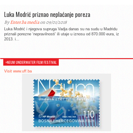
Luka Modrić priznao neplaćanje poreza
By
Enter.ba media
on 09/01/2018
Luka Modrić i njegova supruga Vadja danas su na sudu u Madridu
priznali porezne ‘nepravilnosti’ ili utaje u iznosu od 870.000 eura, iz
2013. i...
>NEUM UNDERWATER FILM FESTIVAL
Visit www.uff.ba