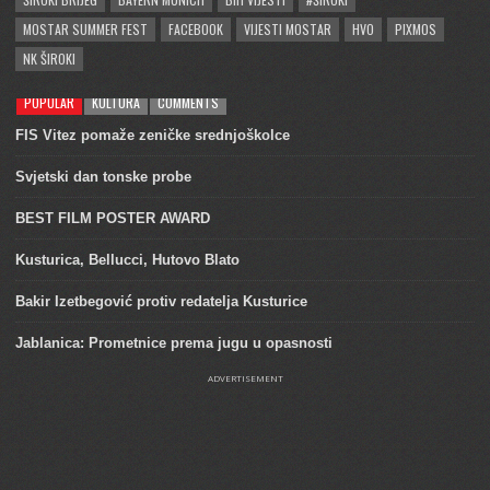
MOSTAR SUMMER FEST
FACEBOOK
VIJESTI MOSTAR
HVO
PIXMOS
NK ŠIROKI
POPULAR
KULTURA
COMMENTS
FIS Vitez pomaže zeničke srednjoškolce
Svjetski dan tonske probe
BEST FILM POSTER AWARD
Kusturica, Bellucci, Hutovo Blato
Bakir Izetbegović protiv redatelja Kusturice
Jablanica: Prometnice prema jugu u opasnosti
ADVERTISEMENT