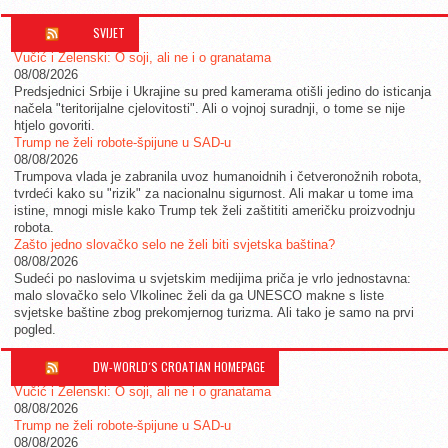
SVIJET
Vučić i Zelenski: O soji, ali ne i o granatama
08/08/2026
Predsjednici Srbije i Ukrajine su pred kamerama otišli jedino do isticanja
načela "teritorijalne cjelovitosti". Ali o vojnoj suradnji, o tome se nije
htjelo govoriti.
Trump ne želi robote-špijune u SAD-u
08/08/2026
Trumpova vlada je zabranila uvoz humanoidnih i četveronožnih robota,
tvrdeći kako su "rizik" za nacionalnu sigurnost. Ali makar u tome ima
istine, mnogi misle kako Trump tek želi zaštititi američku proizvodnju
robota.
Zašto jedno slovačko selo ne želi biti svjetska baština?
08/08/2026
Sudeći po naslovima u svjetskim medijima priča je vrlo jednostavna:
malo slovačko selo Vlkolinec želi da ga UNESCO makne s liste
svjetske baštine zbog prekomjernog turizma. Ali tako je samo na prvi
pogled.
DW-WORLD´S CROATIAN HOMEPAGE
Vučić i Zelenski: O soji, ali ne i o granatama
08/08/2026
Trump ne želi robote-špijune u SAD-u
08/08/2026