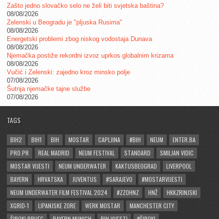
Zašto jedno slovačko selo ne želi biti svjetska baština?
08/08/2026
Zelenski u Beogradu je "pljuska Rusima"
08/08/2026
Energetski problemi zbog niskog vodostaja Dunava
08/08/2026
Njemačka postiže rekordni izvoz uprkos globalnim krizama
08/08/2026
Vučić i Zelenski: zajedno kroz minsko polje
07/08/2026
Šutnja njemačke tajne službe
07/08/2026
TAGS
BIH2
BIH1
BIH
MOSTAR
CAPLJINA
#BIH
NEUM
ENTER.BA
PRO.PR
REAL MADRID
NEUM FESTIVAL
STANDARD
SMILJAN VIDIC
MOSTAR VIJESTI
NEUM UNDERWATER
KAKTUSBEOGRAD
LIVERPOOL
BAYERN
HRVATSKA
JUVENTUS
#SARAJEVO
#MOSTARVIJESTI
NEUM UNDERWATER FILM FESTIVAL 2024
#ZZOHNZ
HNŽ
HKKZRINJSKI
XGRID-1
LIPANJSKE ZORE
WERK MOSTAR
MANCHESTER CITY
ŠIROKI BRIJEG
BAYERN MUNICH
BIH VIJESTI
#ŠIROKI