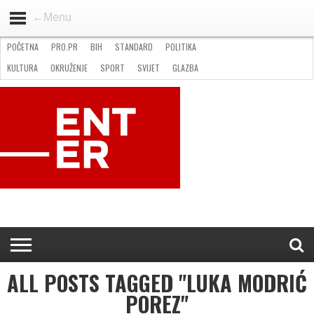
←Menu
POČETNA
PRO.PR
BIH
STANDARD
POLITIKA
HOME
VIJESTI
PRO.PR
STANDARD
POLITIKA
GOSPODARSTVO
OKRUŽENJE
GLAZBA
KULTURA
SPORT
FOTO
KULTURA
OKRUŽENJE
SPORT
SVIJET
GLAZBA
NATJEČAJI
FILMING LOCATION IN BH
KONTAKT
ALL POSTS TAGGED "LUKA MODRIĆ
POREZ"