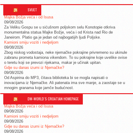
SVIJET
Majka Božja veća i od Isusa
09/08/2026
Za Veliku Gospu se u sićušnom poljskom selu Konotopie otkriva
monumentalna statua Majke Božje, veća i od Krista nad Rio de
Janeirom. Platio ga je jedan od najbogatijih ljudi Poljske.
Kamioni smiju voziti i nedjeljom
09/08/2026
Zbog niskog vodostaja, neke njemačke pokrajine privremeno su ukinule
zabranu prometa kamiona vikendom. To su pokrajine koje uvelike ovise
o teretu koji se prevozi rijekama, makar je učinak upitan.
Gdje su danas izumi iz Njemačke?
09/08/2026
Od Aspirina do MP3, čitava biblioteka bi se mogla napisati o
inovacijama iz Njemačke. Ali patenata ima sve manje, a zaostaje se u
mnogim granama koje jamče budućnost.
DW-WORLD´S CROATIAN HOMEPAGE
Majka Božja veća i od Isusa
09/08/2026
Kamioni smiju voziti i nedjeljom
09/08/2026
Gdje su danas izumi iz Njemačke?
09/08/2026