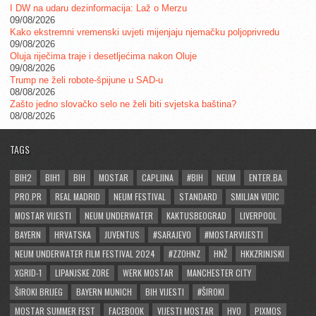
I DW na udaru dezinformacija: Laž o Merzu
09/08/2026
Kako ekstremni vremenski uvjeti mijenjaju njemačku poljoprivredu
09/08/2026
Oluja riječima traje i desetljećima nakon Oluje
09/08/2026
Trump ne želi robote-špijune u SAD-u
08/08/2026
Zašto jedno slovačko selo ne želi biti svjetska baština?
08/08/2026
TAGS
BIH2
BIH1
BIH
MOSTAR
CAPLJINA
#BIH
NEUM
ENTER.BA
PRO.PR
REAL MADRID
NEUM FESTIVAL
STANDARD
SMILJAN VIDIC
MOSTAR VIJESTI
NEUM UNDERWATER
KAKTUSBEOGRAD
LIVERPOOL
BAYERN
HRVATSKA
JUVENTUS
#SARAJEVO
#MOSTARVIJESTI
NEUM UNDERWATER FILM FESTIVAL 2024
#ZZOHNZ
HNŽ
HKKZRINJSKI
XGRID-1
LIPANJSKE ZORE
WERK MOSTAR
MANCHESTER CITY
ŠIROKI BRIJEG
BAYERN MUNICH
BIH VIJESTI
#ŠIROKI
MOSTAR SUMMER FEST
FACEBOOK
VIJESTI MOSTAR
HVO
PIXMOS