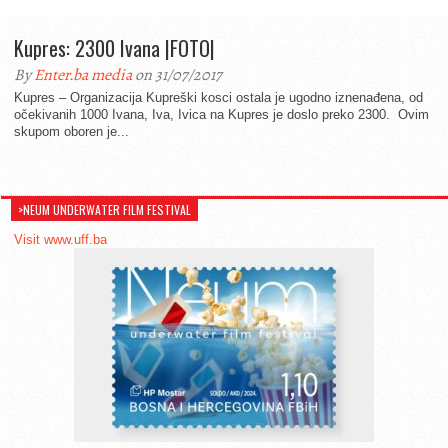
Kupres: 2300 Ivana |FOTO|
By
Enter.ba media
on 31/07/2017
Kupres – Organizacija Kupreški kosci ostala je ugodno iznenađena, od
očekivanih 1000 Ivana, Iva, Ivica na Kupres je doslo preko 2300. Ovim
skupom oboren je...
>NEUM UNDERWATER FILM FESTIVAL
Visit www.uff.ba