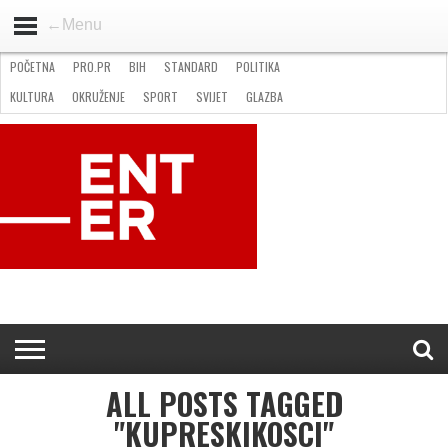
←Menu
POČETNA
PRO.PR
BIH
STANDARD
POLITIKA
HOME
VIJESTI
PRO.PR
STANDARD
POLITIKA
GOSPODARSTVO
OKRUŽENJE
GLAZBA
KULTURA
SPORT
FOTO
KULTURA
OKRUŽENJE
SPORT
SVIJET
GLAZBA
NATJEČAJI
FILMING LOCATION IN BH
KONTAKT
ALL POSTS TAGGED
"KUPRESKIKOSCI"