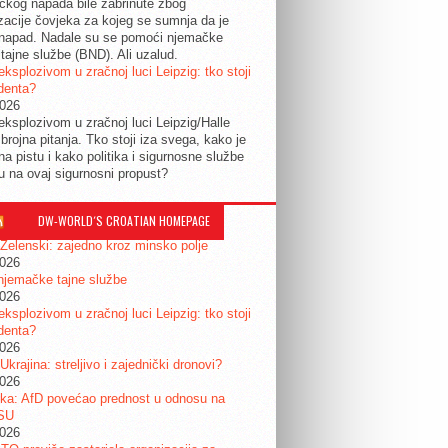
tičkog napada bile zabrinute zbog
izacije čovjeka za kojeg se sumnja da je
 napad. Nadale su se pomoći njemačke
tajne službe (BND). Ali uzalud.
eksplozivom u zračnoj luci Leipzig: tko stoji
identa?
2026
eksplozivom u zračnoj luci Leipzig/Halle
 brojna pitanja. Tko stoji iza svega, kako je
na pistu i kako politika i sigurnosne službe
ju na ovaj sigurnosni propust?
DW-WORLD´S CROATIAN HOMEPAGE
 Zelenski: zajedno kroz minsko polje
2026
njemačke tajne službe
2026
eksplozivom u zračnoj luci Leipzig: tko stoji
identa?
2026
 Ukrajina: streljivo i zajednički dronovi?
2026
ka: AfD povećao prednost u odnosu na
SU
2026