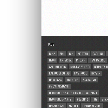
TAGS
BIH2
BIH1
BIH
MOSTAR
CAPLJINA
NEUM
ENTER.BA
PRO.PR
REAL MADRID
SMILJAN VIDIC
MOSTAR VIJESTI
NEUM FESTI
KAKTUSBEOGRAD
LIVERPOOL
BAYERN
HRVATSKA
JUVENTUS
#SARAJEVO
#MOSTARVIJESTI
NEUM UNDERWATER FILM FESTIVAL 2024
NEUM UNDERWATER
#ZZOHNZ
HNŽ
STA
HKKZRINJSKI
XGRID-1
LIPANJSKE ZORE