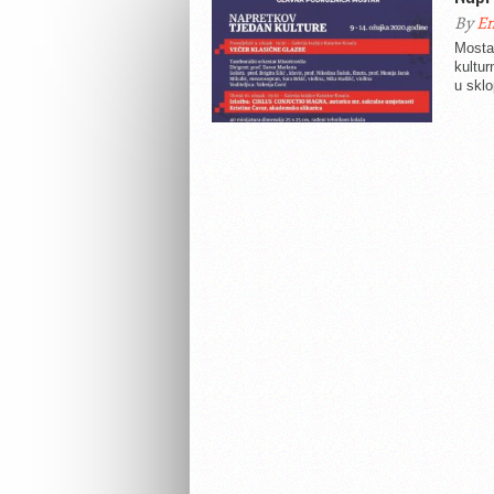
By
En
Mosta
kultu
u sklo