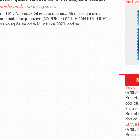
Visit w
ter.ba media
on 09/03/2020
r – HKD Napredak Glavna podružnica Mostar organizira
rnu manifestaciju naziva „NAPRETKOV TJEDAN KULTURE“, a
pu kojeg će se od 9-14. ožujka 2020. godine...
Vučić i
07/08/
Susret 
obojicu 
kažu su
Bruxell
dobiva 
Šutnja 
07/08/
Berlins