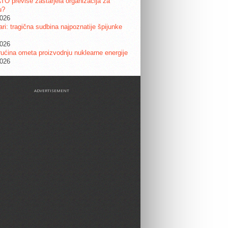
ATO previše zastarjela organizacija za
u?
2026
ri: tragična sudbina najpoznatije špijunke
2026
ućina ometa proizvodnju nuklearne energije
2026
ADVERTISEMENT