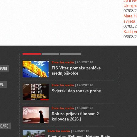
Je li N
Ukrajin
07/08/
Mata Ha
svijeta
07/08/
Kada vr
06/08/
POPULAR
KULTURA
COMMENTS
Enter.ba media
| 20/12/2018
#BIH
FIS Vitez pomaže zeničke
srednjoškolce
VAL
Enter.ba media
| 12/12/2018
Svjetski dan tonske probe
Enter.ba media
| 19/06/2026
Rok za prijavu filmova: 2.
kolovoza 2026.|
NDARD
Enter.ba media
| 07/05/2013
Kusturica, Bellucci, Hutovo Blato