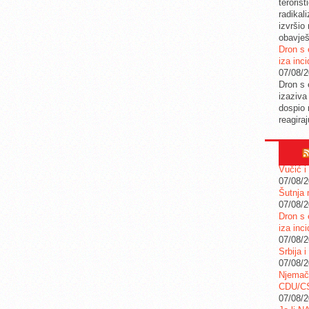
teroris
radikal
izvršio
obavješ
Dron s 
iza inc
07/08/
Dron s 
izaziva
dospio 
reagira
Vučić i
07/08/
Šutnja 
07/08/
Dron s 
iza inc
07/08/
Srbija i
07/08/
Njemač
CDU/C
07/08/