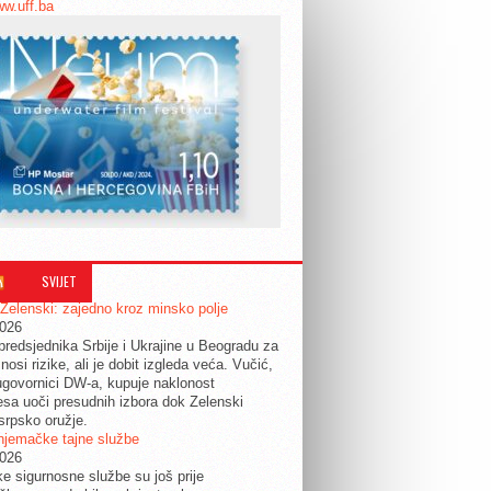
ww.uff.ba
SVIJET
 Zelenski: zajedno kroz minsko polje
2026
predsjednika Srbije i Ukrajine u Beogradu za
nosi rizike, ali je dobit izgleda veća. Vučić,
govornici DW-a, kupuje naklonost
esa uoči presudnih izbora dok Zelenski
srpsko oružje.
njemačke tajne službe
2026
ke sigurnosne službe su još prije