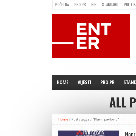
POČETNA
PRO.PR
BIH
STANDARD
POLITIK
FILMING LOCATION IN BH
KONTAKT
HOME
VIJESTI
PRO.PR
STAN
ALL 
Home
/
Posts tagged "Klavir pavlovic"
Napr