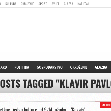
A
KULTURA
OKRUŽENJE
SPORT
SVIJET
GLAZBA
NATJEČAJI
DARD
POLITIKA
GOSPODARSTVO
OKRUŽENJE
GLAZBA
POSTS TAGGED "KLAVIR PAVL
>NEUM 
etkov tjedan kulture od 9-14. ožujka u ‘Kosači’