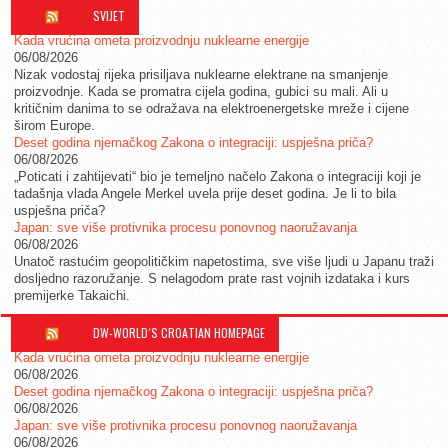
SVIJET
Kada vrućina ometa proizvodnju nuklearne energije
06/08/2026
Nizak vodostaj rijeka prisiljava nuklearne elektrane na smanjenje
proizvodnje. Kada se promatra cijela godina, gubici su mali. Ali u
kritičnim danima to se odražava na elektroenergetske mreže i cijene
širom Europe.
Deset godina njemačkog Zakona o integraciji: uspješna priča?
06/08/2026
„Poticati i zahtijevati“ bio je temeljno načelo Zakona o integraciji koji je
tadašnja vlada Angele Merkel uvela prije deset godina. Je li to bila
uspješna priča?
Japan: sve više protivnika procesu ponovnog naoružavanja
06/08/2026
Unatoč rastućim geopolitičkim napetostima, sve više ljudi u Japanu traži
dosljedno razoružanje. S nelagodom prate rast vojnih izdataka i kurs
premijerke Takaichi.
DW-WORLD´S CROATIAN HOMEPAGE
Kada vrućina ometa proizvodnju nuklearne energije
06/08/2026
Deset godina njemačkog Zakona o integraciji: uspješna priča?
06/08/2026
Japan: sve više protivnika procesu ponovnog naoružavanja
06/08/2026