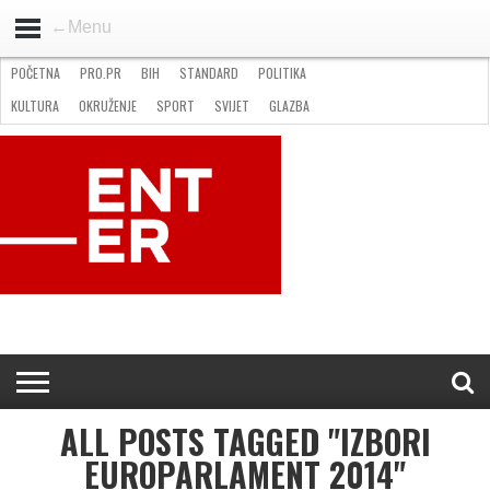
←Menu
POČETNA
PRO.PR
BIH
STANDARD
POLITIKA
HOME
VIJESTI
PRO.PR
STANDARD
POLITIKA
GOSPODARSTVO
OKRUŽENJE
GLAZBA
KULTURA
SPORT
FOTO
KULTURA
OKRUŽENJE
SPORT
SVIJET
GLAZBA
NATJEČAJI
FILMING LOCATION IN BH
KONTAKT
ALL POSTS TAGGED "IZBORI
EUROPARLAMENT 2014"