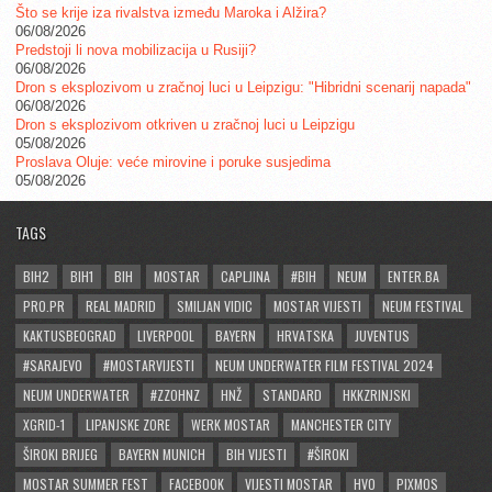
Što se krije iza rivalstva između Maroka i Alžira?
06/08/2026
Predstoji li nova mobilizacija u Rusiji?
06/08/2026
Dron s eksplozivom u zračnoj luci u Leipzigu: "Hibridni scenarij napada"
06/08/2026
Dron s eksplozivom otkriven u zračnoj luci u Leipzigu
05/08/2026
Proslava Oluje: veće mirovine i poruke susjedima
05/08/2026
TAGS
BIH2
BIH1
BIH
MOSTAR
CAPLJINA
#BIH
NEUM
ENTER.BA
PRO.PR
REAL MADRID
SMILJAN VIDIC
MOSTAR VIJESTI
NEUM FESTIVAL
KAKTUSBEOGRAD
LIVERPOOL
BAYERN
HRVATSKA
JUVENTUS
#SARAJEVO
#MOSTARVIJESTI
NEUM UNDERWATER FILM FESTIVAL 2024
NEUM UNDERWATER
#ZZOHNZ
HNŽ
STANDARD
HKKZRINJSKI
XGRID-1
LIPANJSKE ZORE
WERK MOSTAR
MANCHESTER CITY
ŠIROKI BRIJEG
BAYERN MUNICH
BIH VIJESTI
#ŠIROKI
MOSTAR SUMMER FEST
FACEBOOK
VIJESTI MOSTAR
HVO
PIXMOS