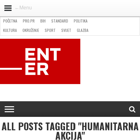
←Menu
POČETNA
PRO.PR
BIH
STANDARD
POLITIKA
HOME
VIJESTI
PRO.PR
STANDARD
POLITIKA
GOSPODARSTVO
OKRUŽENJE
GLAZBA
KULTURA
SPORT
FOTO
KULTURA
OKRUŽENJE
SPORT
SVIJET
GLAZBA
NATJEČAJI
FILMING LOCATION IN BH
KONTAKT
ALL POSTS TAGGED "HUMANITARNA
AKCIJA"