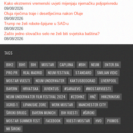
Kako ekstremni vremenski uvjeti mijenjaju njemačku poljoprivredu
09/08/2026
Oluja riječima traje i desetljećima nakon Oluje
09/08/2026
Trump ne želi robote-špijune u SAD-u
08/08/2026
Zašto jedno slovačko selo ne želi biti svjetska baština?
08/08/2026
TAGS
BIH2
BIH1
BIH
MOSTAR
CAPLJINA
#BIH
NEUM
ENTER.BA
PRO.PR
REAL MADRID
NEUM FESTIVAL
STANDARD
SMILJAN VIDIC
MOSTAR VIJESTI
NEUM UNDERWATER
KAKTUSBEOGRAD
LIVERPOOL
BAYERN
HRVATSKA
JUVENTUS
#SARAJEVO
#MOSTARVIJESTI
NEUM UNDERWATER FILM FESTIVAL 2024
#ZZOHNZ
HNŽ
HKKZRINJSKI
XGRID-1
LIPANJSKE ZORE
WERK MOSTAR
MANCHESTER CITY
ŠIROKI BRIJEG
BAYERN MUNICH
BIH VIJESTI
#ŠIROKI
MOSTAR SUMMER FEST
FACEBOOK
VIJESTI MOSTAR
HVO
PIXMOS
NK ŠIROKI