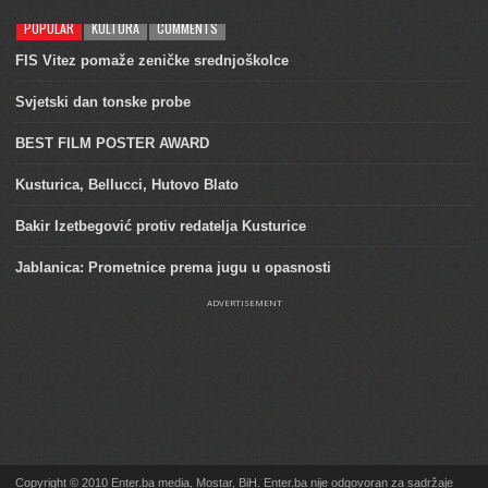
POPULAR
KULTURA
COMMENTS
FIS Vitez pomaže zeničke srednjoškolce
Svjetski dan tonske probe
BEST FILM POSTER AWARD
Kusturica, Bellucci, Hutovo Blato
Bakir Izetbegović protiv redatelja Kusturice
Jablanica: Prometnice prema jugu u opasnosti
ADVERTISEMENT
Copyright © 2010 Enter.ba media, Mostar, BiH. Enter.ba nije odgovoran za sadržaje