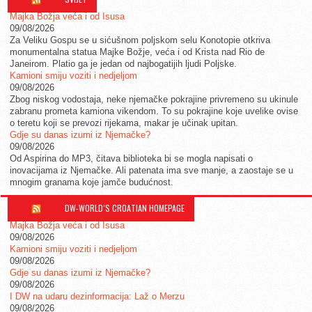
Majka Božja veća i od Isusa
09/08/2026
Za Veliku Gospu se u sićušnom poljskom selu Konotopie otkriva
monumentalna statua Majke Božje, veća i od Krista nad Rio de
Janeirom. Platio ga je jedan od najbogatijih ljudi Poljske.
Kamioni smiju voziti i nedjeljom
09/08/2026
Zbog niskog vodostaja, neke njemačke pokrajine privremeno su ukinule
zabranu prometa kamiona vikendom. To su pokrajine koje uvelike ovise
o teretu koji se prevozi rijekama, makar je učinak upitan.
Gdje su danas izumi iz Njemačke?
09/08/2026
Od Aspirina do MP3, čitava biblioteka bi se mogla napisati o
inovacijama iz Njemačke. Ali patenata ima sve manje, a zaostaje se u
mnogim granama koje jamče budućnost.
DW-WORLD´S CROATIAN HOMEPAGE
Majka Božja veća i od Isusa
09/08/2026
Kamioni smiju voziti i nedjeljom
09/08/2026
Gdje su danas izumi iz Njemačke?
09/08/2026
I DW na udaru dezinformacija: Laž o Merzu
09/08/2026