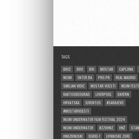
TAGS
BIH2
BIH1
BIH
MOSTAR
CAPLJINA
NEUM
ENTER.BA
PRO.PR
REAL MADRID
SMILJAN VIDIC
MOSTAR VIJESTI
NEUM FESTI
KAKTUSBEOGRAD
LIVERPOOL
BAYERN
HRVATSKA
JUVENTUS
#SARAJEVO
#MOSTARVIJESTI
NEUM UNDERWATER FILM FESTIVAL 2024
NEUM UNDERWATER
#ZZOHNZ
HNŽ
STA
HKKZRINJSKI
XGRID-1
LIPANJSKE ZORE