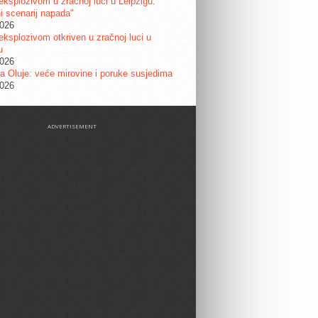
eksplozivom u zračnoj luci u Leipzigu:
ni scenarij napada"
2026
eksplozivom otkriven u zračnoj luci u
u
2026
a Oluje: veće mirovine i poruke susjedima
2026
ADVERTISEMENT