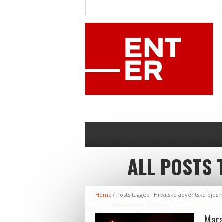
ALL POSTS 
Home
/
Posts tagged "Hrvatske adventske pjes
Mara