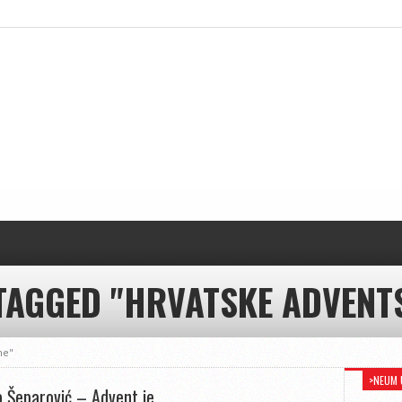
TAGGED "HRVATSKE ADVENT
me"
>NEUM 
 Šeparović – Advent je