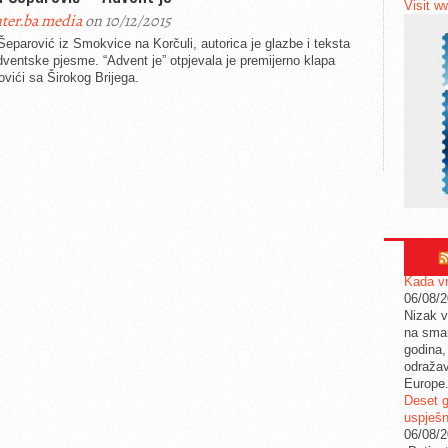
Visit w
ter.ba media
on 10/12/2015
eparović iz Smokvice na Korčuli, autorica je glazbe i teksta
ventske pjesme. “Advent je” otpjevala je premijerno klapa
vići sa Širokog Brijega.
Kada vr
06/08/
Nizak v
na sman
godina,
odražav
Europe
Deset g
uspješn
06/08/