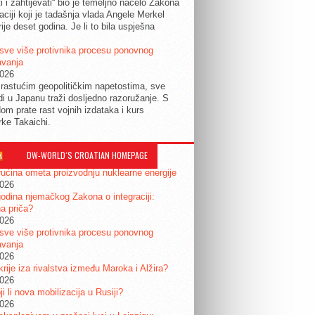
ti i zahtijevati“ bio je temeljno načelo Zakona
raciji koji je tadašnja vlada Angele Merkel
ije deset godina. Je li to bila uspješna
sve više protivnika procesu ponovnog
avanja
2026
rastućim geopolitičkim napetostima, sve
udi u Japanu traži dosljedno razoružanje. S
om prate rast vojnih izdataka i kurs
rke Takaichi.
DW-WORLD´S CROATIAN HOMEPAGE
ućina ometa proizvodnju nuklearne energije
2026
odina njemačkog Zakona o integraciji:
a priča?
2026
sve više protivnika procesu ponovnog
avanja
2026
krije iza rivalstva između Maroka i Alžira?
2026
i li nova mobilizacija u Rusiji?
2026