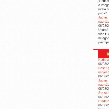
„Potica
o integ
uvela pr
priča?
Japan: 
naoruž
06/08/
Unatoč 
više lj
nelagod
premije
Kada vr
06/08/
Deset g
uspješn
06/08/
Japan: 
naoruž
06/08/
Što se 
06/08/
Predstoj
06/08/