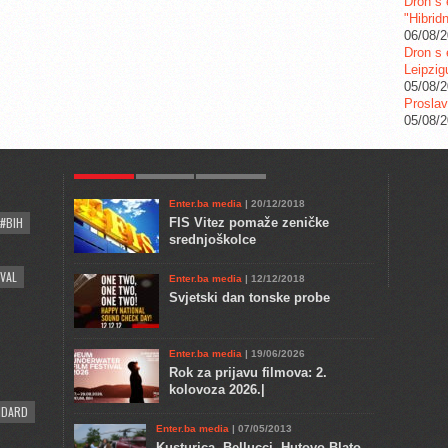
Dron s 
"Hibrid
06/08/
Dron s 
Leipzig
05/08/
Proslav
05/08/
POPULAR
KULTURA
COMMENTS
Enter.ba media
| 20/12/2018
#BIH
FIS Vitez pomaže zeničke
srednjoškolce
VAL
Enter.ba media
| 12/12/2018
Svjetski dan tonske probe
Enter.ba media
| 19/06/2026
Rok za prijavu filmova: 2.
kolovoza 2026.|
NDARD
Enter.ba media
| 07/05/2013
Kusturica, Bellucci, Hutovo Blato