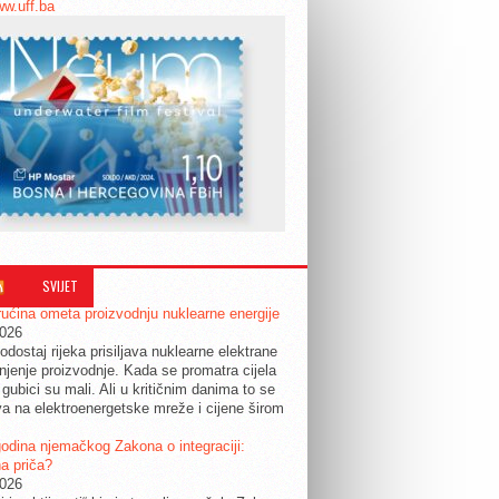
ww.uff.ba
SVIJET
ućina ometa proizvodnju nuklearne energije
2026
odostaj rijeka prisiljava nuklearne elektrane
jenje proizvodnje. Kada se promatra cijela
 gubici su mali. Ali u kritičnim danima to se
a na elektroenergetske mreže i cijene širom
.
odina njemačkog Zakona o integraciji:
a priča?
2026