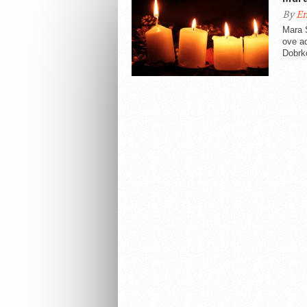
By
En
Mara Š
ove ad
Dobrko