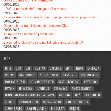
Gdje su danas izumi iz Njemačke?
09/08/2026
I DW na udaru dezinformacija: Laž o Merzu
09/08/2026
Kako ekstremni vremenski uvjeti mijenjaju njemačku poljoprivredu
09/08/2026
Oluja riječima traje i desetljećima nakon Oluje
09/08/2026
Trump ne želi robote-špijune u SAD-u
08/08/2026
Zašto jedno slovačko selo ne želi biti svjetska baština?
08/08/2026
TAGS
BIH2
BIH1
BIH
MOSTAR
CAPLJINA
#BIH
NEUM
ENTER.BA
PRO.PR
REAL MADRID
NEUM FESTIVAL
STANDARD
SMILJAN VIDIC
MOSTAR VIJESTI
NEUM UNDERWATER
KAKTUSBEOGRAD
LIVERPOOL
BAYERN
HRVATSKA
JUVENTUS
#SARAJEVO
#MOSTARVIJESTI
NEUM UNDERWATER FILM FESTIVAL 2024
#ZZOHNZ
HNŽ
HKKZRINJSKI
XGRID-1
LIPANJSKE ZORE
WERK MOSTAR
MANCHESTER CITY
ŠIROKI BRIJEG
BAYERN MUNICH
BIH VIJESTI
#ŠIROKI