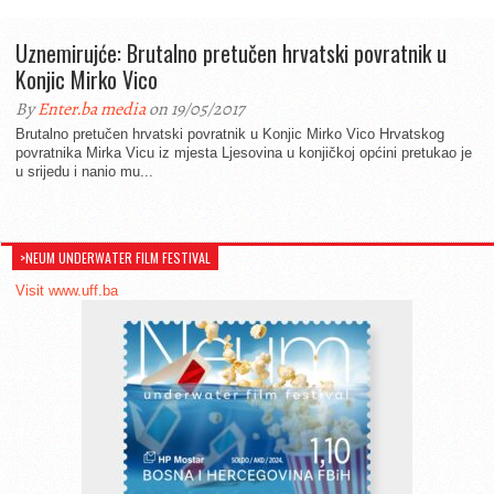
Uznemirujće: Brutalno pretučen hrvatski povratnik u
Konjic Mirko Vico
By
Enter.ba media
on 19/05/2017
Brutalno pretučen hrvatski povratnik u Konjic Mirko Vico Hrvatskog
povratnika Mirka Vicu iz mjesta Ljesovina u konjičkoj općini pretukao je
u srijedu i nanio mu...
>NEUM UNDERWATER FILM FESTIVAL
Visit www.uff.ba