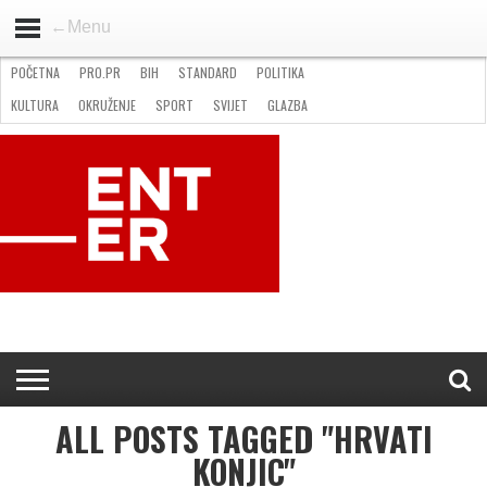
←Menu
POČETNA
PRO.PR
BIH
STANDARD
POLITIKA
HOME
VIJESTI
PRO.PR
STANDARD
POLITIKA
GOSPODARSTVO
OKRUŽENJE
GLAZBA
KULTURA
SPORT
FOTO
KULTURA
OKRUŽENJE
SPORT
SVIJET
GLAZBA
NATJEČAJI
FILMING LOCATION IN BH
KONTAKT
ALL POSTS TAGGED "HRVATI
KONJIC"