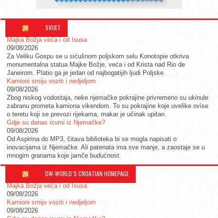
SVIJET
Majka Božja veća i od Isusa
09/08/2026
Za Veliku Gospu se u sićušnom poljskom selu Konotopie otkriva
monumentalna statua Majke Božje, veća i od Krista nad Rio de
Janeirom. Platio ga je jedan od najbogatijih ljudi Poljske.
Kamioni smiju voziti i nedjeljom
09/08/2026
Zbog niskog vodostaja, neke njemačke pokrajine privremeno su ukinule
zabranu prometa kamiona vikendom. To su pokrajine koje uvelike ovise
o teretu koji se prevozi rijekama, makar je učinak upitan.
Gdje su danas izumi iz Njemačke?
09/08/2026
Od Aspirina do MP3, čitava biblioteka bi se mogla napisati o
inovacijama iz Njemačke. Ali patenata ima sve manje, a zaostaje se u
mnogim granama koje jamče budućnost.
DW-WORLD´S CROATIAN HOMEPAGE
Majka Božja veća i od Isusa
09/08/2026
Kamioni smiju voziti i nedjeljom
09/08/2026