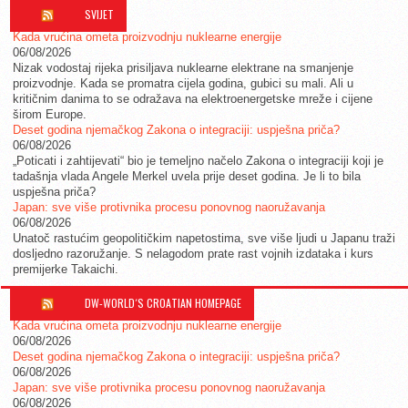
SVIJET
Kada vrućina ometa proizvodnju nuklearne energije
06/08/2026
Nizak vodostaj rijeka prisiljava nuklearne elektrane na smanjenje
proizvodnje. Kada se promatra cijela godina, gubici su mali. Ali u
kritičnim danima to se odražava na elektroenergetske mreže i cijene
širom Europe.
Deset godina njemačkog Zakona o integraciji: uspješna priča?
06/08/2026
„Poticati i zahtijevati“ bio je temeljno načelo Zakona o integraciji koji je
tadašnja vlada Angele Merkel uvela prije deset godina. Je li to bila
uspješna priča?
Japan: sve više protivnika procesu ponovnog naoružavanja
06/08/2026
Unatoč rastućim geopolitičkim napetostima, sve više ljudi u Japanu traži
dosljedno razoružanje. S nelagodom prate rast vojnih izdataka i kurs
premijerke Takaichi.
DW-WORLD´S CROATIAN HOMEPAGE
Kada vrućina ometa proizvodnju nuklearne energije
06/08/2026
Deset godina njemačkog Zakona o integraciji: uspješna priča?
06/08/2026
Japan: sve više protivnika procesu ponovnog naoružavanja
06/08/2026