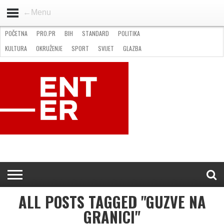
←Menu
POČETNA
PRO.PR
BIH
STANDARD
POLITIKA
HOME
VIJESTI
PRO.PR
STANDARD
POLITIKA
GOSPODARSTVO
OKRUŽENJE
GLAZBA
KULTURA
SPORT
FOTO
KULTURA
OKRUŽENJE
SPORT
SVIJET
GLAZBA
NATJEČAJI
FILMING LOCATION IN BH
KONTAKT
ALL POSTS TAGGED "GUZVE NA
GRANICI"