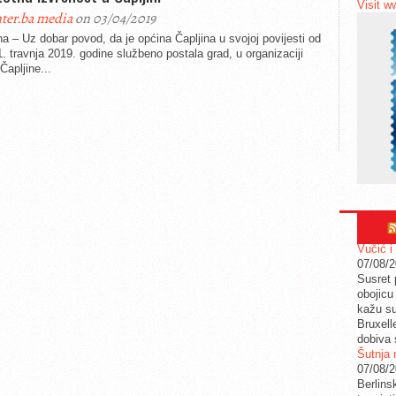
Visit w
ter.ba media
on 03/04/2019
na – Uz dobar povod, da je općina Čapljina u svojoj povijesti od
. travnja 2019. godine službeno postala grad, u organizaciji
Čapljine...
Vučić i
07/08/
Susret 
obojicu 
kažu su
Bruxell
dobiva 
Šutnja 
07/08/
Berlins