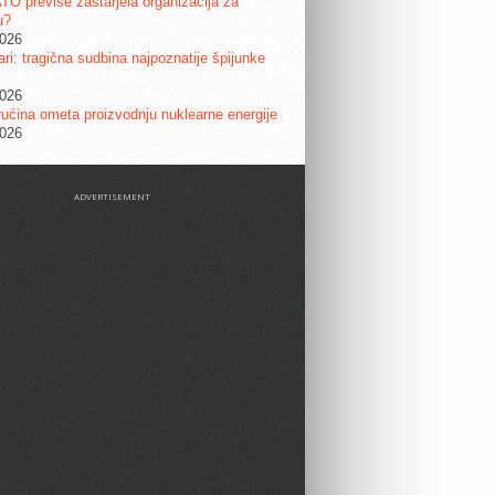
ATO previše zastarjela organizacija za
u?
2026
ri: tragična sudbina najpoznatije špijunke
2026
ućina ometa proizvodnju nuklearne energije
2026
ADVERTISEMENT