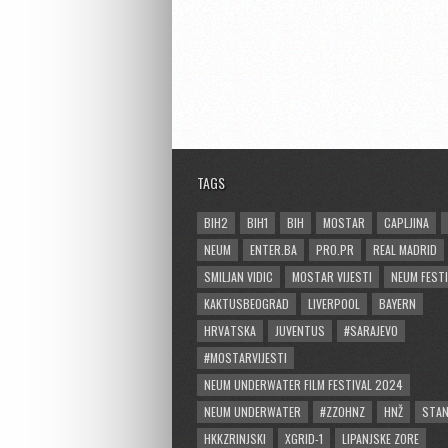
TAGS
BIH2
BIH1
BIH
MOSTAR
CAPLJINA
NEUM
ENTER.BA
PRO.PR
REAL MADRID
SMILJAN VIDIC
MOSTAR VIJESTI
NEUM FESTI
KAKTUSBEOGRAD
LIVERPOOL
BAYERN
HRVATSKA
JUVENTUS
#SARAJEVO
#MOSTARVIJESTI
NEUM UNDERWATER FILM FESTIVAL 2024
NEUM UNDERWATER
#ZZOHNZ
HNŽ
STA
HKKZRINJSKI
XGRID-1
LIPANJSKE ZORE