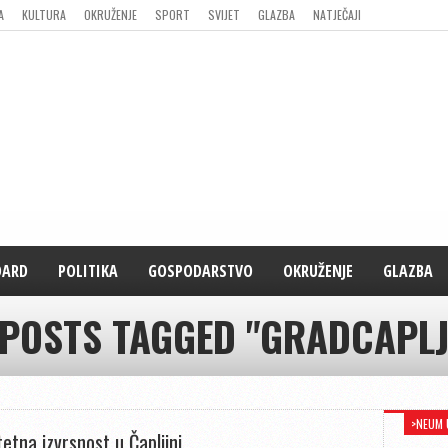
A
KULTURA
OKRUŽENJE
SPORT
SVIJET
GLAZBA
NATJEČAJI
DARD
POLITIKA
GOSPODARSTVO
OKRUŽENJE
GLAZBA
 POSTS TAGGED "GRADCAPLJ
>NEUM 
tetna izvrsnost u Čapljini