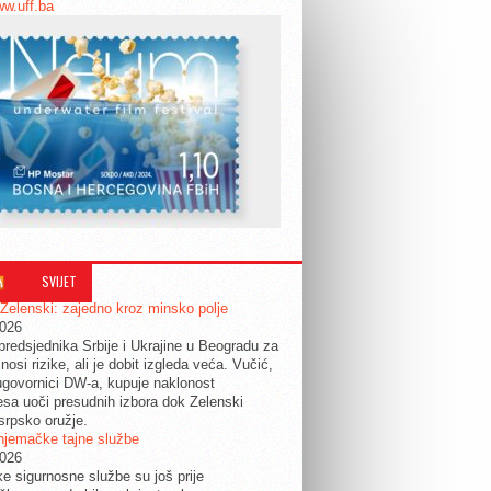
ww.uff.ba
SVIJET
 Zelenski: zajedno kroz minsko polje
2026
predsjednika Srbije i Ukrajine u Beogradu za
nosi rizike, ali je dobit izgleda veća. Vučić,
govornici DW-a, kupuje naklonost
esa uoči presudnih izbora dok Zelenski
srpsko oružje.
njemačke tajne službe
2026
ke sigurnosne službe su još prije