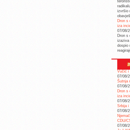
teroris
radikal
izvršio
obavješ
Dron s 
iza inc
07/08/
Dron s 
izaziva
dospio 
reagira
Vučić i
07/08/
Šutnja 
07/08/
Dron s 
iza inc
07/08/
Srbija i
07/08/
Njemač
CDU/C
07/08/