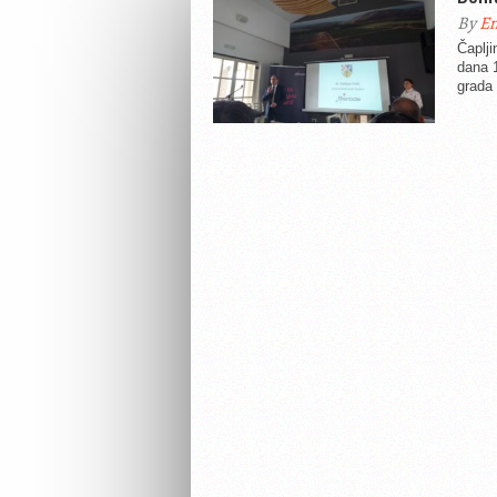
By
En
Čaplji
dana 1
grada 