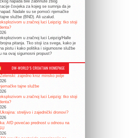
tičkog napada bile zabrinute zbog
izacije čovjeka za kojeg se sumnja da je
 napad. Nadale su se pomoći njemačke
tajne službe (BND). Ali uzalud.
eksplozivom u zračnoj luci Leipzig: tko stoji
identa?
2026
eksplozivom u zračnoj luci Leipzig/Halle
 brojna pitanja. Tko stoji iza svega, kako je
na pistu i kako politika i sigurnosne službe
ju na ovaj sigurnosni propust?
DW-WORLD´S CROATIAN HOMEPAGE
 Zelenski: zajedno kroz minsko polje
2026
njemačke tajne službe
2026
eksplozivom u zračnoj luci Leipzig: tko stoji
identa?
2026
 Ukrajina: streljivo i zajednički dronovi?
2026
ka: AfD povećao prednost u odnosu na
SU
2026