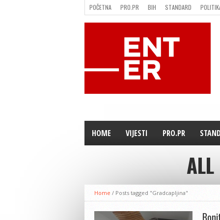
POČETNA
PRO.PR
BIH
STANDARD
POLITIK
FILMING LOCATION IN BH
KONTAKT
HOME
VIJESTI
PRO.PR
STAN
ALL
Home
/
Posts tagged "Gradcapljina"
Boni