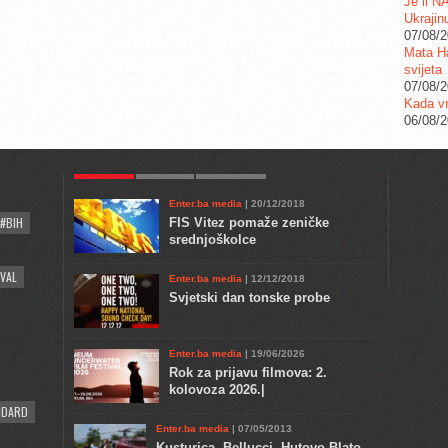
Je li N
Ukrajin
07/08/
Mata Ha
svijeta
07/08/
Kada vr
06/08/
POPULAR
KULTURA
COMMENTS
Enter.ba media
| 20/12/2018
#BIH
FIS Vitez pomaže zeničke
srednjoškolce
VAL
Enter.ba media
| 12/12/2018
Svjetski dan tonske probe
Enter.ba media
| 19/06/2026
Rok za prijavu filmova: 2.
kolovoza 2026.|
NDARD
Enter.ba media
| 07/05/2013
Kusturica, Bellucci, Hutovo Blato