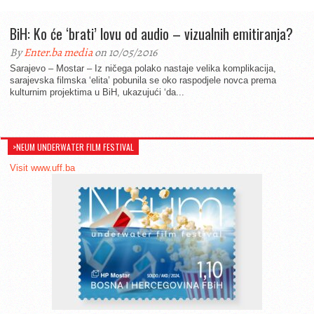
BiH: Ko će ‘brati’ lovu od audio – vizualnih emitiranja?
By
Enter.ba media
on 10/05/2016
Sarajevo – Mostar – Iz ničega polako nastaje velika komplikacija,
sarajevska filmska ‘elita’ pobunila se oko raspodjele novca prema
kulturnim projektima u BiH, ukazujući ‘da...
>NEUM UNDERWATER FILM FESTIVAL
Visit www.uff.ba