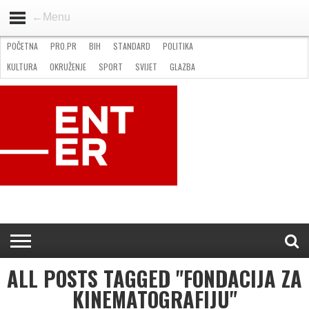
←Menu
POČETNA
PRO.PR
BIH
STANDARD
POLITIKA
HOME
VIJESTI
PRO.PR
STANDARD
POLITIKA
GOSPODARSTVO
OKRUŽENJE
GLAZBA
KULTURA
SPORT
FOTO
KULTURA
OKRUŽENJE
SPORT
SVIJET
GLAZBA
NATJEČAJI
FILMING LOCATION IN BH
KONTAKT
ALL POSTS TAGGED "FONDACIJA ZA
KINEMATOGRAFIJU"