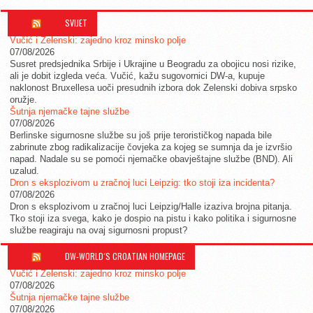
SVIJET
Vučić i Zelenski: zajedno kroz minsko polje
07/08/2026
Susret predsjednika Srbije i Ukrajine u Beogradu za obojicu nosi rizike,
ali je dobit izgleda veća. Vučić, kažu sugovornici DW-a, kupuje
naklonost Bruxellesa uoči presudnih izbora dok Zelenski dobiva srpsko
oružje.
Šutnja njemačke tajne službe
07/08/2026
Berlinske sigurnosne službe su još prije terorističkog napada bile
zabrinute zbog radikalizacije čovjeka za kojeg se sumnja da je izvršio
napad. Nadale su se pomoći njemačke obavještajne službe (BND). Ali
uzalud.
Dron s eksplozivom u zračnoj luci Leipzig: tko stoji iza incidenta?
07/08/2026
Dron s eksplozivom u zračnoj luci Leipzig/Halle izaziva brojna pitanja.
Tko stoji iza svega, kako je dospio na pistu i kako politika i sigurnosne
službe reagiraju na ovaj sigurnosni propust?
DW-WORLD´S CROATIAN HOMEPAGE
Vučić i Zelenski: zajedno kroz minsko polje
07/08/2026
Šutnja njemačke tajne službe
07/08/2026