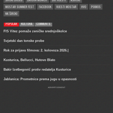
MOSTAR SUMMER FEST
FACEBOOK
VIJESTI MOSTAR
HVO
PIXMOS
NK ŠIROKI
POPULAR
KULTURA
COMMENTS
FIS Vitez pomaže zeničke srednjoškolce
Svjetski dan tonske probe
Rok za prijavu filmova: 2. kolovoza 2026.|
Kusturica, Bellucci, Hutovo Blato
Bakir Izetbegović protiv redatelja Kusturice
Jablanica: Prometnice prema jugu u opasnosti
ADVERTISEMENT