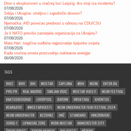
Dron s eksplozivom u zračnoj luci Leipzig: tko stoji iza incidenta?
07/08/2026
Srbija i Ukrajina: streljivo i zajednički dronovi?
07/08/2026
Njemačka: AfD povećao prednost u odnosu na CDU/CSU
07/08/2026
Je li NATO previše zastarjela organizacija za Ukrajinu?
07/08/2026
Mata Hari: tragična sudbina najpoznatije špijunke svijeta
07/08/2026
Kada vrućina ometa proizvodnju nuklearne energije
06/08/2026
TAGS
BIH2
BIH1
BIH
MOSTAR
CAPLJINA
#BIH
NEUM
ENTER.BA
PRO.PR
REAL MADRID
SMILJAN VIDIC
MOSTAR VIJESTI
NEUM FESTIVAL
KAKTUSBEOGRAD
LIVERPOOL
BAYERN
HRVATSKA
JUVENTUS
#SARAJEVO
#MOSTARVIJESTI
NEUM UNDERWATER FILM FESTIVAL 2024
NEUM UNDERWATER
#ZZOHNZ
HNŽ
STANDARD
HKKZRINJSKI
XGRID-1
LIPANJSKE ZORE
WERK MOSTAR
MANCHESTER CITY
ŠIROKI BRIJEG
BAYERN MUNICH
BIH VIJESTI
#ŠIROKI