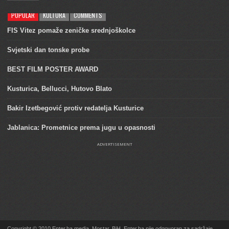
POPULAR
KULTURA
COMMENTS
FIS Vitez pomaže zeničke srednjoškolce
Svjetski dan tonske probe
BEST FILM POSTER AWARD
Kusturica, Bellucci, Hutovo Blato
Bakir Izetbegović protiv redatelja Kusturice
Jablanica: Prometnice prema jugu u opasnosti
ADVERTISEMENT
Copyright © 2010 Enter.ba media, Mostar, BiH. Enter.ba nije odgovoran za sadržaje