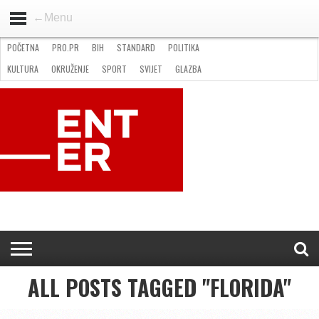
←Menu
POČETNA
PRO.PR
BIH
STANDARD
POLITIKA
HOME
VIJESTI
PRO.PR
STANDARD
POLITIKA
GOSPODARSTVO
OKRUŽENJE
GLAZBA
KULTURA
SPORT
FOTO
KULTURA
OKRUŽENJE
SPORT
SVIJET
GLAZBA
NATJEČAJI
FILMING LOCATION IN BH
KONTAKT
ALL POSTS TAGGED "FLORIDA"