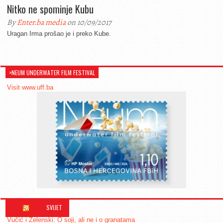
Nitko ne spominje Kubu
By
Enter.ba media
on 10/09/2017
Uragan Irma prošao je i preko Kube.
>NEUM UNDERWATER FILM FESTIVAL
Visit www.uff.ba
SVIJET
Vučić i Zelenski: O soji, ali ne i o granatama