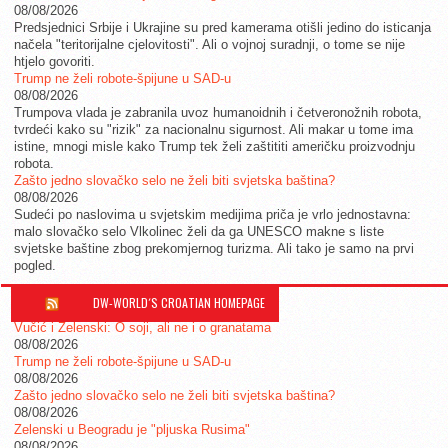
08/08/2026
Predsjednici Srbije i Ukrajine su pred kamerama otišli jedino do isticanja
načela "teritorijalne cjelovitosti". Ali o vojnoj suradnji, o tome se nije
htjelo govoriti.
Trump ne želi robote-špijune u SAD-u
08/08/2026
Trumpova vlada je zabranila uvoz humanoidnih i četveronožnih robota,
tvrdeći kako su "rizik" za nacionalnu sigurnost. Ali makar u tome ima
istine, mnogi misle kako Trump tek želi zaštititi američku proizvodnju
robota.
Zašto jedno slovačko selo ne želi biti svjetska baština?
08/08/2026
Sudeći po naslovima u svjetskim medijima priča je vrlo jednostavna:
malo slovačko selo Vlkolinec želi da ga UNESCO makne s liste
svjetske baštine zbog prekomjernog turizma. Ali tako je samo na prvi
pogled.
DW-WORLD´S CROATIAN HOMEPAGE
Vučić i Zelenski: O soji, ali ne i o granatama
08/08/2026
Trump ne želi robote-špijune u SAD-u
08/08/2026
Zašto jedno slovačko selo ne želi biti svjetska baština?
08/08/2026
Zelenski u Beogradu je "pljuska Rusima"
08/08/2026