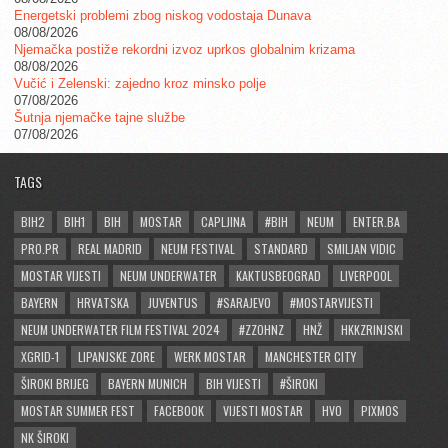
Energetski problemi zbog niskog vodostaja Dunava
08/08/2026
Njemačka postiže rekordni izvoz uprkos globalnim krizama
08/08/2026
Vučić i Zelenski: zajedno kroz minsko polje
07/08/2026
Šutnja njemačke tajne službe
07/08/2026
TAGS
BIH2
BIH1
BIH
MOSTAR
CAPLJINA
#BIH
NEUM
ENTER.BA
PRO.PR
REAL MADRID
NEUM FESTIVAL
STANDARD
SMILJAN VIDIC
MOSTAR VIJESTI
NEUM UNDERWATER
KAKTUSBEOGRAD
LIVERPOOL
BAYERN
HRVATSKA
JUVENTUS
#SARAJEVO
#MOSTARVIJESTI
NEUM UNDERWATER FILM FESTIVAL 2024
#ZZOHNZ
HNŽ
HKKZRINJSKI
XGRID-1
LIPANJSKE ZORE
WERK MOSTAR
MANCHESTER CITY
ŠIROKI BRIJEG
BAYERN MUNICH
BIH VIJESTI
#ŠIROKI
MOSTAR SUMMER FEST
FACEBOOK
VIJESTI MOSTAR
HVO
PIXMOS
NK ŠIROKI