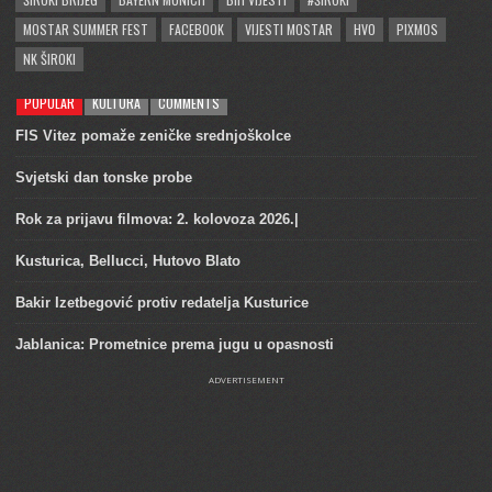
MOSTAR SUMMER FEST
FACEBOOK
VIJESTI MOSTAR
HVO
PIXMOS
NK ŠIROKI
POPULAR
KULTURA
COMMENTS
FIS Vitez pomaže zeničke srednjoškolce
Svjetski dan tonske probe
Rok za prijavu filmova: 2. kolovoza 2026.|
Kusturica, Bellucci, Hutovo Blato
Bakir Izetbegović protiv redatelja Kusturice
Jablanica: Prometnice prema jugu u opasnosti
ADVERTISEMENT