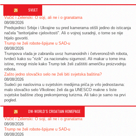
SVIJET
Vučić i Zelenski: O soji, ali ne i o granatama
08/08/2026
Predsjednici Srbije i Ukrajine su pred kamerama otišli jedino do isticanja
načela "teritorijalne cjelovitosti". Ali o vojnoj suradnji, o tome se nije
htjelo govoriti.
Trump ne želi robote-špijune u SAD-u
08/08/2026
Trumpova vlada je zabranila uvoz humanoidnih i četveronožnih robota,
tvrdeći kako su "rizik" za nacionalnu sigurnost. Ali makar u tome ima
istine, mnogi misle kako Trump tek želi zaštititi američku proizvodnju
robota.
Zašto jedno slovačko selo ne želi biti svjetska baština?
08/08/2026
Sudeći po naslovima u svjetskim medijima priča je vrlo jednostavna:
malo slovačko selo Vlkolinec želi da ga UNESCO makne s liste
svjetske baštine zbog prekomjernog turizma. Ali tako je samo na prvi
pogled.
DW-WORLD´S CROATIAN HOMEPAGE
Vučić i Zelenski: O soji, ali ne i o granatama
08/08/2026
Trump ne želi robote-špijune u SAD-u
08/08/2026