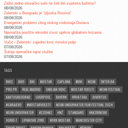
Zašto jedno slovačko selo ne želi biti svjetska baština?
08/08/2026
Zelenski u Beogradu je "pljuska Rusima"
08/08/2026
Energetski problemi zbog niskog vodostaja Dunava
08/08/2026
Njemačka postiže rekordni izvoz uprkos globalnim krizama
08/08/2026
Vučić i Zelenski: zajedno kroz minsko polje
07/08/2026
Šutnja njemačke tajne službe
07/08/2026
TAGS
BIH2
BIH1
BIH
MOSTAR
CAPLJINA
#BIH
NEUM
ENTER.BA
PRO.PR
REAL MADRID
SMILJAN VIDIC
MOSTAR VIJESTI
NEUM FESTIVAL
KAKTUSBEOGRAD
LIVERPOOL
BAYERN
HRVATSKA
JUVENTUS
#SARAJEVO
#MOSTARVIJESTI
NEUM UNDERWATER FILM FESTIVAL 2024
NEUM UNDERWATER
#ZZOHNZ
HNŽ
STANDARD
HKKZRINJSKI
XGRID-1
LIPANJSKE ZORE
WERK MOSTAR
MANCHESTER CITY
ŠIROKI BRIJEG
BAYERN MUNICH
BIH VIJESTI
#ŠIROKI