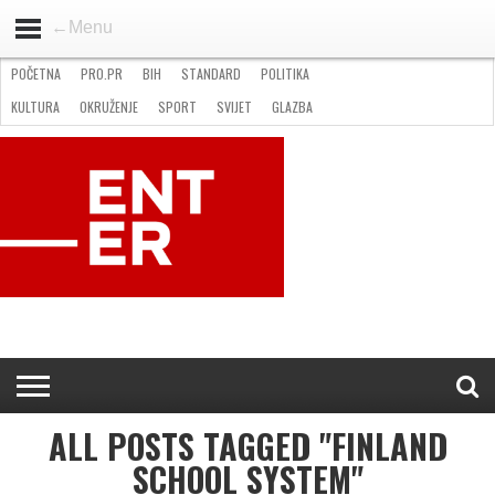
←Menu
POČETNA
PRO.PR
BIH
STANDARD
POLITIKA
HOME
VIJESTI
PRO.PR
STANDARD
POLITIKA
GOSPODARSTVO
OKRUŽENJE
GLAZBA
KULTURA
SPORT
FOTO
KULTURA
OKRUŽENJE
SPORT
SVIJET
GLAZBA
NATJEČAJI
FILMING LOCATION IN BH
KONTAKT
ALL POSTS TAGGED "FINLAND
SCHOOL SYSTEM"