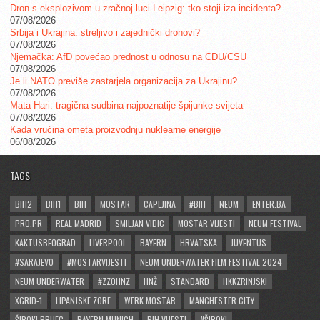
Dron s eksplozivom u zračnoj luci Leipzig: tko stoji iza incidenta?
07/08/2026
Srbija i Ukrajina: streljivo i zajednički dronovi?
07/08/2026
Njemačka: AfD povećao prednost u odnosu na CDU/CSU
07/08/2026
Je li NATO previše zastarjela organizacija za Ukrajinu?
07/08/2026
Mata Hari: tragična sudbina najpoznatije špijunke svijeta
07/08/2026
Kada vrućina ometa proizvodnju nuklearne energije
06/08/2026
TAGS
BIH2
BIH1
BIH
MOSTAR
CAPLJINA
#BIH
NEUM
ENTER.BA
PRO.PR
REAL MADRID
SMILJAN VIDIC
MOSTAR VIJESTI
NEUM FESTIVAL
KAKTUSBEOGRAD
LIVERPOOL
BAYERN
HRVATSKA
JUVENTUS
#SARAJEVO
#MOSTARVIJESTI
NEUM UNDERWATER FILM FESTIVAL 2024
NEUM UNDERWATER
#ZZOHNZ
HNŽ
STANDARD
HKKZRINJSKI
XGRID-1
LIPANJSKE ZORE
WERK MOSTAR
MANCHESTER CITY
ŠIROKI BRIJEG
BAYERN MUNICH
BIH VIJESTI
#ŠIROKI