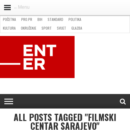
←Menu
POČETNA
PRO.PR
BIH
STANDARD
POLITIKA
HOME
VIJESTI
PRO.PR
STANDARD
POLITIKA
GOSPODARSTVO
OKRUŽENJE
GLAZBA
KULTURA
SPORT
FOTO
KULTURA
OKRUŽENJE
SPORT
SVIJET
GLAZBA
NATJEČAJI
FILMING LOCATION IN BH
KONTAKT
ALL POSTS TAGGED "FILMSKI
CENTAR SARAJEVO"