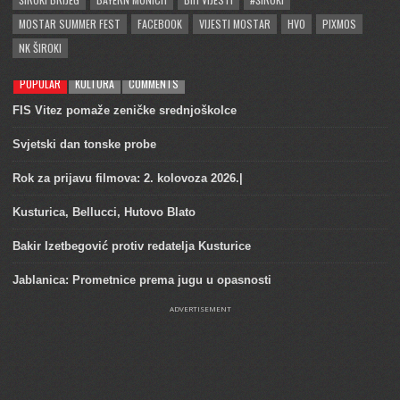
MOSTAR SUMMER FEST
FACEBOOK
VIJESTI MOSTAR
HVO
PIXMOS
NK ŠIROKI
POPULAR
KULTURA
COMMENTS
FIS Vitez pomaže zeničke srednjoškolce
Svjetski dan tonske probe
Rok za prijavu filmova: 2. kolovoza 2026.|
Kusturica, Bellucci, Hutovo Blato
Bakir Izetbegović protiv redatelja Kusturice
Jablanica: Prometnice prema jugu u opasnosti
ADVERTISEMENT