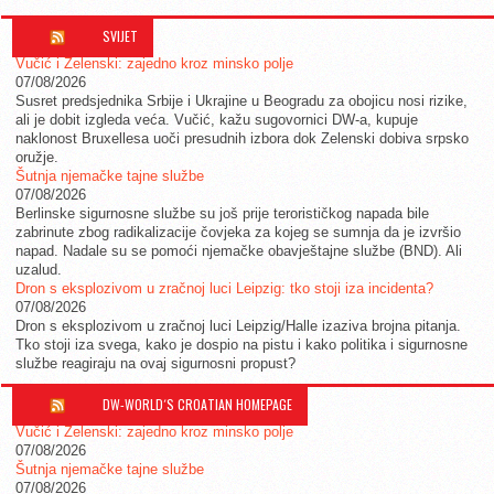
SVIJET
Vučić i Zelenski: zajedno kroz minsko polje
07/08/2026
Susret predsjednika Srbije i Ukrajine u Beogradu za obojicu nosi rizike,
ali je dobit izgleda veća. Vučić, kažu sugovornici DW-a, kupuje
naklonost Bruxellesa uoči presudnih izbora dok Zelenski dobiva srpsko
oružje.
Šutnja njemačke tajne službe
07/08/2026
Berlinske sigurnosne službe su još prije terorističkog napada bile
zabrinute zbog radikalizacije čovjeka za kojeg se sumnja da je izvršio
napad. Nadale su se pomoći njemačke obavještajne službe (BND). Ali
uzalud.
Dron s eksplozivom u zračnoj luci Leipzig: tko stoji iza incidenta?
07/08/2026
Dron s eksplozivom u zračnoj luci Leipzig/Halle izaziva brojna pitanja.
Tko stoji iza svega, kako je dospio na pistu i kako politika i sigurnosne
službe reagiraju na ovaj sigurnosni propust?
DW-WORLD´S CROATIAN HOMEPAGE
Vučić i Zelenski: zajedno kroz minsko polje
07/08/2026
Šutnja njemačke tajne službe
07/08/2026