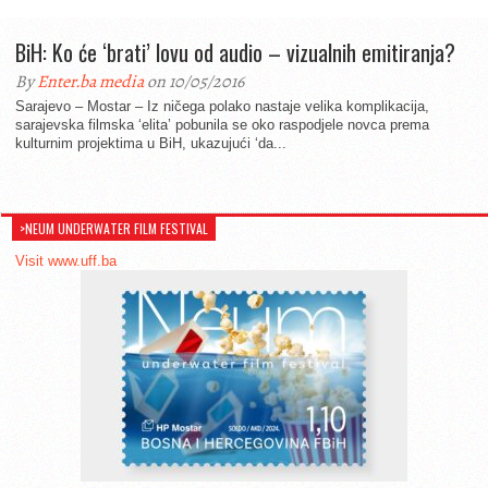
BiH: Ko će ‘brati’ lovu od audio – vizualnih emitiranja?
By
Enter.ba media
on 10/05/2016
Sarajevo – Mostar – Iz ničega polako nastaje velika komplikacija,
sarajevska filmska ‘elita’ pobunila se oko raspodjele novca prema
kulturnim projektima u BiH, ukazujući ‘da...
>NEUM UNDERWATER FILM FESTIVAL
Visit www.uff.ba