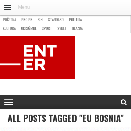
←Menu
POČETNA
PRO.PR
BIH
STANDARD
POLITIKA
HOME
VIJESTI
PRO.PR
STANDARD
POLITIKA
GOSPODARSTVO
OKRUŽENJE
GLAZBA
KULTURA
SPORT
FOTO
KULTURA
OKRUŽENJE
SPORT
SVIJET
GLAZBA
NATJEČAJI
FILMING LOCATION IN BH
KONTAKT
ALL POSTS TAGGED "EU BOSNIA"