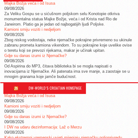
Majka Božja veća i od Isusa
09/08/2026
Za Veliku Gospu se u sićušnom poljskom selu Konotopie otkriva
monumentalna statua Majke Božje, veća i od Krista nad Rio de
Janeirom. Platio ga je jedan od najbogatijih ljudi Poljske.
Kamioni smiju voziti i nedjeljom
09/08/2026
Zbog niskog vodostaja, neke njemačke pokrajine privremeno su ukinule
zabranu prometa kamiona vikendom. To su pokrajine koje uvelike ovise
o teretu koji se prevozi rijekama, makar je učinak upitan.
Gdje su danas izumi iz Njemačke?
09/08/2026
Od Aspirina do MP3, čitava biblioteka bi se mogla napisati o
inovacijama iz Njemačke. Ali patenata ima sve manje, a zaostaje se u
mnogim granama koje jamče budućnost.
DW-WORLD´S CROATIAN HOMEPAGE
Majka Božja veća i od Isusa
09/08/2026
Kamioni smiju voziti i nedjeljom
09/08/2026
Gdje su danas izumi iz Njemačke?
09/08/2026
I DW na udaru dezinformacija: Laž o Merzu
09/08/2026
Kako ekstremni vremenski uvjeti mijenjaju njemačku poljoprivredu