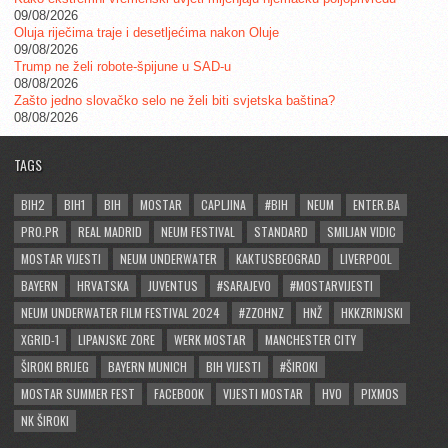
09/08/2026
Oluja riječima traje i desetljećima nakon Oluje
09/08/2026
Trump ne želi robote-špijune u SAD-u
08/08/2026
Zašto jedno slovačko selo ne želi biti svjetska baština?
08/08/2026
TAGS
BIH2
BIH1
BIH
MOSTAR
CAPLJINA
#BIH
NEUM
ENTER.BA
PRO.PR
REAL MADRID
NEUM FESTIVAL
STANDARD
SMILJAN VIDIC
MOSTAR VIJESTI
NEUM UNDERWATER
KAKTUSBEOGRAD
LIVERPOOL
BAYERN
HRVATSKA
JUVENTUS
#SARAJEVO
#MOSTARVIJESTI
NEUM UNDERWATER FILM FESTIVAL 2024
#ZZOHNZ
HNŽ
HKKZRINJSKI
XGRID-1
LIPANJSKE ZORE
WERK MOSTAR
MANCHESTER CITY
ŠIROKI BRIJEG
BAYERN MUNICH
BIH VIJESTI
#ŠIROKI
MOSTAR SUMMER FEST
FACEBOOK
VIJESTI MOSTAR
HVO
PIXMOS
NK ŠIROKI