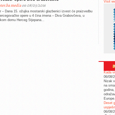
Visit w
ter.ba media
on 08/03/2016
 – Dana 15. ožujka mostarski glazbenici izvest će praizvedbu
hercegovačke opere u 4 čina imena – Diva Grabovčeva, u
skom domu Herceg Stjepana...
Kada vr
06/08/
Nizak v
na sman
godina,
odražav
Europe
Deset g
uspješn
06/08/