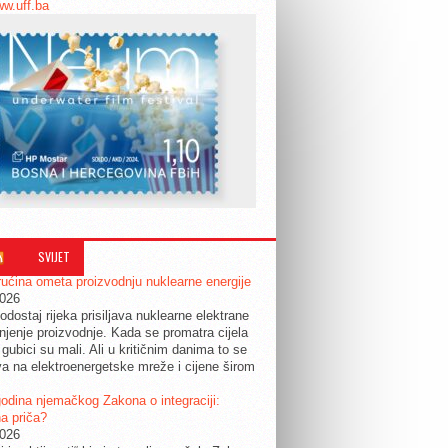
ww.uff.ba
SVIJET
ućina ometa proizvodnju nuklearne energije
2026
odostaj rijeka prisiljava nuklearne elektrane
jenje proizvodnje. Kada se promatra cijela
 gubici su mali. Ali u kritičnim danima to se
a na elektroenergetske mreže i cijene širom
.
odina njemačkog Zakona o integraciji:
a priča?
2026