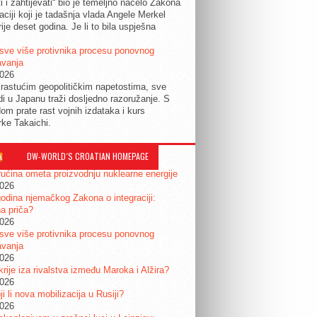
ti i zahtijevati“ bio je temeljno načelo Zakona
raciji koji je tadašnja vlada Angele Merkel
ije deset godina. Je li to bila uspješna
sve više protivnika procesu ponovnog
avanja
2026
rastućim geopolitičkim napetostima, sve
udi u Japanu traži dosljedno razoružanje. S
om prate rast vojnih izdataka i kurs
rke Takaichi.
DW-WORLD´S CROATIAN HOMEPAGE
ućina ometa proizvodnju nuklearne energije
2026
odina njemačkog Zakona o integraciji:
a priča?
2026
sve više protivnika procesu ponovnog
avanja
2026
krije iza rivalstva između Maroka i Alžira?
2026
i li nova mobilizacija u Rusiji?
2026