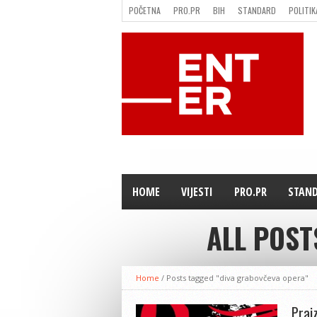
POČETNA
PRO.PR
BIH
STANDARD
POLITIK
FILMING LOCATION IN BH
KONTAKT
HOME
VIJESTI
PRO.PR
STAN
ALL POST
Home
/
Posts tagged "diva grabovčeva opera"
Prai