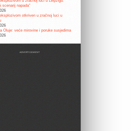
eksplozivom u zračnoj luci u Leipzigu:
ni scenarij napada"
2026
eksplozivom otkriven u zračnoj luci u
u
2026
a Oluje: veće mirovine i poruke susjedima
2026
ADVERTISEMENT