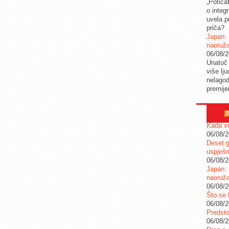
„Potica
o integ
uvela pr
priča?
Japan: 
naoruž
06/08/
Unatoč 
više lj
nelagod
premije
Kada vr
06/08/
Deset g
uspješn
06/08/
Japan: 
naoruž
06/08/
Što se 
06/08/
Predstoj
06/08/