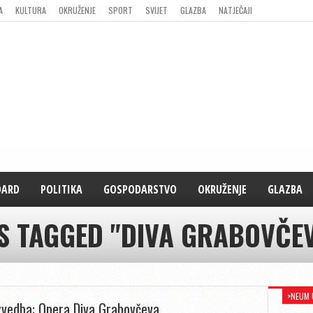
A
KULTURA
OKRUŽENJE
SPORT
SVIJET
GLAZBA
NATJEČAJI
DARD
POLITIKA
GOSPODARSTVO
OKRUŽENJE
GLAZBA
S TAGGED "DIVA GRABOVČE
>NEUM 
zvedba: Opera Diva Grabovčeva