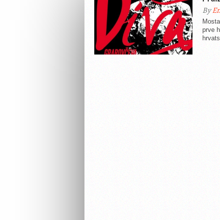
By
En
Mostar
prve 
hrvat