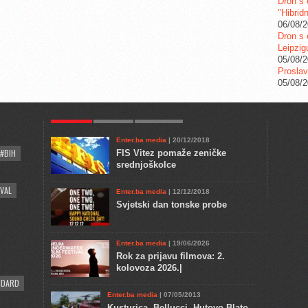
Dron s 
"Hibrid
06/08/
Dron s 
Leipzig
05/08/
Proslav
05/08/
POPULAR
KULTURA
COMMENTS
Enter.ba media
| 20/12/2018
#BIH
FIS Vitez pomaže zeničke
srednjoškolce
VAL
Enter.ba media
| 12/12/2018
Svjetski dan tonske probe
Enter.ba media
| 19/06/2026
Rok za prijavu filmova: 2.
kolovoza 2026.|
NDARD
Enter.ba media
| 07/05/2013
Kusturica, Bellucci, Hutovo Blato