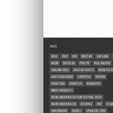
TAGS
BIH2
BIH1
BIH
MOSTAR
CAPLJINA
NEUM
ENTER.BA
PRO.PR
REAL MADRID
SMILJAN VIDIC
MOSTAR VIJESTI
NEUM FESTI
KAKTUSBEOGRAD
LIVERPOOL
BAYERN
HRVATSKA
JUVENTUS
#SARAJEVO
#MOSTARVIJESTI
NEUM UNDERWATER FILM FESTIVAL 2024
NEUM UNDERWATER
#ZZOHNZ
HNŽ
STA
HKKZRINJSKI
XGRID-1
LIPANJSKE ZORE