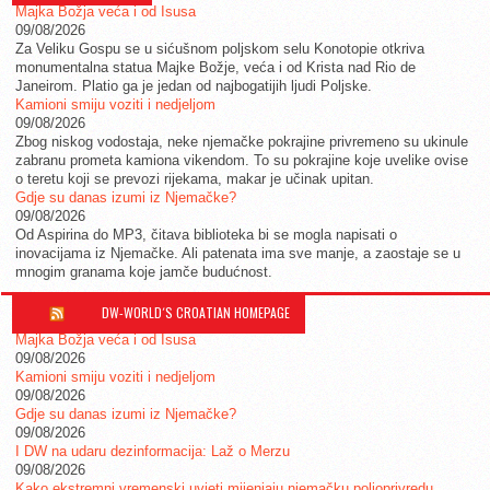
Majka Božja veća i od Isusa
09/08/2026
Za Veliku Gospu se u sićušnom poljskom selu Konotopie otkriva
monumentalna statua Majke Božje, veća i od Krista nad Rio de
Janeirom. Platio ga je jedan od najbogatijih ljudi Poljske.
Kamioni smiju voziti i nedjeljom
09/08/2026
Zbog niskog vodostaja, neke njemačke pokrajine privremeno su ukinule
zabranu prometa kamiona vikendom. To su pokrajine koje uvelike ovise
o teretu koji se prevozi rijekama, makar je učinak upitan.
Gdje su danas izumi iz Njemačke?
09/08/2026
Od Aspirina do MP3, čitava biblioteka bi se mogla napisati o
inovacijama iz Njemačke. Ali patenata ima sve manje, a zaostaje se u
mnogim granama koje jamče budućnost.
DW-WORLD´S CROATIAN HOMEPAGE
Majka Božja veća i od Isusa
09/08/2026
Kamioni smiju voziti i nedjeljom
09/08/2026
Gdje su danas izumi iz Njemačke?
09/08/2026
I DW na udaru dezinformacija: Laž o Merzu
09/08/2026
Kako ekstremni vremenski uvjeti mijenjaju njemačku poljoprivredu