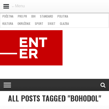
←Menu
POČETNA
PRO.PR
BIH
STANDARD
POLITIKA
HOME
VIJESTI
PRO.PR
STANDARD
POLITIKA
GOSPODARSTVO
OKRUŽENJE
GLAZBA
KULTURA
SPORT
FOTO
KULTURA
OKRUŽENJE
SPORT
SVIJET
GLAZBA
NATJEČAJI
FILMING LOCATION IN BH
KONTAKT
ALL POSTS TAGGED "BOHODOL"