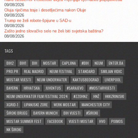
09/08/2026
Oluja riječima traje i desetljećima nakon Oluje
09/08/2026
Trump ne želi robote-špijune u SAD-u
08/08/2026
Zašto jedno slovačko selo ne želi biti svjetska baština?
08/08/2026
TAGS
BIH2
BIH1
BIH
MOSTAR
CAPLJINA
#BIH
NEUM
ENTER.BA
PRO.PR
REAL MADRID
NEUM FESTIVAL
STANDARD
SMILJAN VIDIC
MOSTAR VIJESTI
NEUM UNDERWATER
KAKTUSBEOGRAD
LIVERPOOL
BAYERN
HRVATSKA
JUVENTUS
#SARAJEVO
#MOSTARVIJESTI
NEUM UNDERWATER FILM FESTIVAL 2024
#ZZOHNZ
HNŽ
HKKZRINJSKI
XGRID-1
LIPANJSKE ZORE
WERK MOSTAR
MANCHESTER CITY
ŠIROKI BRIJEG
BAYERN MUNICH
BIH VIJESTI
#ŠIROKI
MOSTAR SUMMER FEST
FACEBOOK
VIJESTI MOSTAR
HVO
PIXMOS
NK ŠIROKI