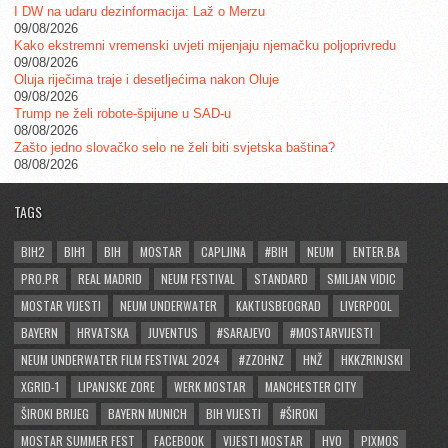
I DW na udaru dezinformacija: Laž o Merzu
09/08/2026
Kako ekstremni vremenski uvjeti mijenjaju njemačku poljoprivredu
09/08/2026
Oluja riječima traje i desetljećima nakon Oluje
09/08/2026
Trump ne želi robote-špijune u SAD-u
08/08/2026
Zašto jedno slovačko selo ne želi biti svjetska baština?
08/08/2026
TAGS
BIH2
BIH1
BIH
MOSTAR
CAPLJINA
#BIH
NEUM
ENTER.BA
PRO.PR
REAL MADRID
NEUM FESTIVAL
STANDARD
SMILJAN VIDIC
MOSTAR VIJESTI
NEUM UNDERWATER
KAKTUSBEOGRAD
LIVERPOOL
BAYERN
HRVATSKA
JUVENTUS
#SARAJEVO
#MOSTARVIJESTI
NEUM UNDERWATER FILM FESTIVAL 2024
#ZZOHNZ
HNŽ
HKKZRINJSKI
XGRID-1
LIPANJSKE ZORE
WERK MOSTAR
MANCHESTER CITY
ŠIROKI BRIJEG
BAYERN MUNICH
BIH VIJESTI
#ŠIROKI
MOSTAR SUMMER FEST
FACEBOOK
VIJESTI MOSTAR
HVO
PIXMOS