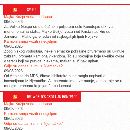
SVIJET
Majka Božja veća i od Isusa
09/08/2026
Za Veliku Gospu se u sićušnom poljskom selu Konotopie otkriva
monumentalna statua Majke Božje, veća i od Krista nad Rio de
Janeirom. Platio ga je jedan od najbogatijih ljudi Poljske.
Kamioni smiju voziti i nedjeljom
09/08/2026
Zbog niskog vodostaja, neke njemačke pokrajine privremeno su ukinule
zabranu prometa kamiona vikendom. To su pokrajine koje uvelike ovise
o teretu koji se prevozi rijekama, makar je učinak upitan.
Gdje su danas izumi iz Njemačke?
09/08/2026
Od Aspirina do MP3, čitava biblioteka bi se mogla napisati o
inovacijama iz Njemačke. Ali patenata ima sve manje, a zaostaje se u
mnogim granama koje jamče budućnost.
DW-WORLD´S CROATIAN HOMEPAGE
Majka Božja veća i od Isusa
09/08/2026
Kamioni smiju voziti i nedjeljom
09/08/2026
Gdje su danas izumi iz Njemačke?
09/08/2026