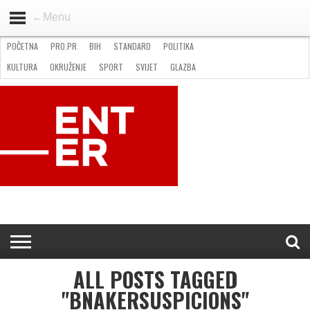
←Menu
POČETNA
PRO.PR
BIH
STANDARD
POLITIKA
HOME
VIJESTI
PRO.PR
STANDARD
POLITIKA
GOSPODARSTVO
OKRUŽENJE
GLAZBA
KULTURA
SPORT
FOTO
KULTURA
OKRUŽENJE
SPORT
SVIJET
GLAZBA
NATJEČAJI
FILMING LOCATION IN BH
KONTAKT
ALL POSTS TAGGED
"BNAKERSUSPICIONS"