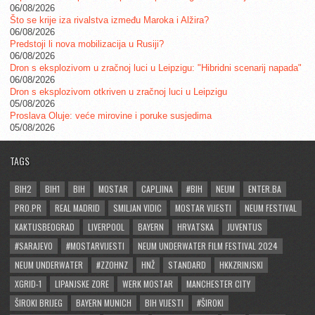
06/08/2026
Što se krije iza rivalstva između Maroka i Alžira?
06/08/2026
Predstoji li nova mobilizacija u Rusiji?
06/08/2026
Dron s eksplozivom u zračnoj luci u Leipzigu: "Hibridni scenarij napada"
06/08/2026
Dron s eksplozivom otkriven u zračnoj luci u Leipzigu
05/08/2026
Proslava Oluje: veće mirovine i poruke susjedima
05/08/2026
TAGS
BIH2
BIH1
BIH
MOSTAR
CAPLJINA
#BIH
NEUM
ENTER.BA
PRO.PR
REAL MADRID
SMILJAN VIDIC
MOSTAR VIJESTI
NEUM FESTIVAL
KAKTUSBEOGRAD
LIVERPOOL
BAYERN
HRVATSKA
JUVENTUS
#SARAJEVO
#MOSTARVIJESTI
NEUM UNDERWATER FILM FESTIVAL 2024
NEUM UNDERWATER
#ZZOHNZ
HNŽ
STANDARD
HKKZRINJSKI
XGRID-1
LIPANJSKE ZORE
WERK MOSTAR
MANCHESTER CITY
ŠIROKI BRIJEG
BAYERN MUNICH
BIH VIJESTI
#ŠIROKI