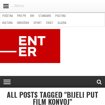
←Menu
POČETNA
PRO.PR
BIH
STANDARD
POLITIKA
HOME
VIJESTI
PRO.PR
STANDARD
POLITIKA
GOSPODARSTVO
OKRUŽENJE
GLAZBA
KULTURA
SPORT
FOTO
KULTURA
OKRUŽENJE
SPORT
SVIJET
GLAZBA
NATJEČAJI
FILMING LOCATION IN BH
KONTAKT
ALL POSTS TAGGED "BIJELI PUT
FILM KONVOJ"