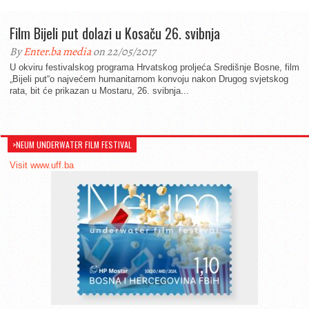
Film Bijeli put dolazi u Kosaču 26. svibnja
By
Enter.ba media
on 22/05/2017
U okviru festivalskog programa Hrvatskog proljeća Središnje Bosne, film
„Bijeli put“o najvećem humanitarnom konvoju nakon Drugog svjetskog
rata, bit će prikazan u Mostaru, 26. svibnja...
>NEUM UNDERWATER FILM FESTIVAL
Visit www.uff.ba