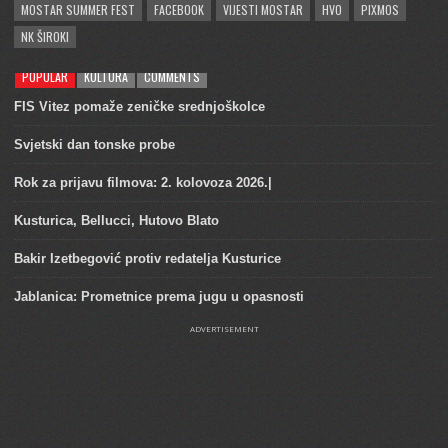
MOSTAR SUMMER FEST
FACEBOOK
VIJESTI MOSTAR
HVO
PIXMOS
NK ŠIROKI
POPULAR
KULTURA
COMMENTS
FIS Vitez pomaže zeničke srednjoškolce
Svjetski dan tonske probe
Rok za prijavu filmova: 2. kolovoza 2026.|
Kusturica, Bellucci, Hutovo Blato
Bakir Izetbegović protiv redatelja Kusturice
Jablanica: Prometnice prema jugu u opasnosti
ADVERTISEMENT