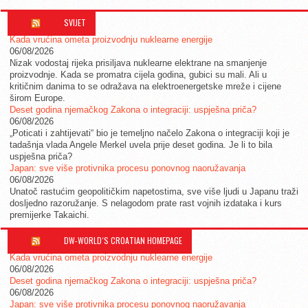
SVIJET
Kada vrućina ometa proizvodnju nuklearne energije
06/08/2026
Nizak vodostaj rijeka prisiljava nuklearne elektrane na smanjenje
proizvodnje. Kada se promatra cijela godina, gubici su mali. Ali u
kritičnim danima to se odražava na elektroenergetske mreže i cijene
širom Europe.
Deset godina njemačkog Zakona o integraciji: uspješna priča?
06/08/2026
„Poticati i zahtijevati“ bio je temeljno načelo Zakona o integraciji koji je
tadašnja vlada Angele Merkel uvela prije deset godina. Je li to bila
uspješna priča?
Japan: sve više protivnika procesu ponovnog naoružavanja
06/08/2026
Unatoč rastućim geopolitičkim napetostima, sve više ljudi u Japanu traži
dosljedno razoružanje. S nelagodom prate rast vojnih izdataka i kurs
premijerke Takaichi.
DW-WORLD´S CROATIAN HOMEPAGE
Kada vrućina ometa proizvodnju nuklearne energije
06/08/2026
Deset godina njemačkog Zakona o integraciji: uspješna priča?
06/08/2026
Japan: sve više protivnika procesu ponovnog naoružavanja