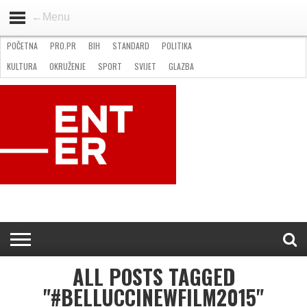
←Menu
POČETNA
PRO.PR
BIH
STANDARD
POLITIKA
HOME
VIJESTI
PRO.PR
STANDARD
POLITIKA
GOSPODARSTVO
OKRUŽENJE
GLAZBA
KULTURA
SPORT
FOTO
KULTURA
OKRUŽENJE
SPORT
SVIJET
GLAZBA
NATJEČAJI
FILMING LOCATION IN BH
KONTAKT
ALL POSTS TAGGED
"#BELLUCCINEWFILM2015"