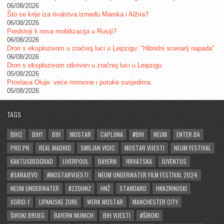
06/08/2026
Što se krije iza rivalstva između Maroka i Alžira?
06/08/2026
Predstoji li nova mobilizacija u Rusiji?
06/08/2026
Dron s eksplozivom u zračnoj luci u Leipzigu: "Hibridni scenarij napada"
06/08/2026
Dron s eksplozivom otkriven u zračnoj luci u Leipzigu
05/08/2026
Proslava Oluje: veće mirovine i poruke susjedima
05/08/2026
TAGS
BIH2
BIH1
BIH
MOSTAR
CAPLJINA
#BIH
NEUM
ENTER.BA
PRO.PR
REAL MADRID
SMILJAN VIDIC
MOSTAR VIJESTI
NEUM FESTIVAL
KAKTUSBEOGRAD
LIVERPOOL
BAYERN
HRVATSKA
JUVENTUS
#SARAJEVO
#MOSTARVIJESTI
NEUM UNDERWATER FILM FESTIVAL 2024
NEUM UNDERWATER
#ZZOHNZ
HNŽ
STANDARD
HKKZRINJSKI
XGRID-1
LIPANJSKE ZORE
WERK MOSTAR
MANCHESTER CITY
ŠIROKI BRIJEG
BAYERN MUNICH
BIH VIJESTI
#ŠIROKI