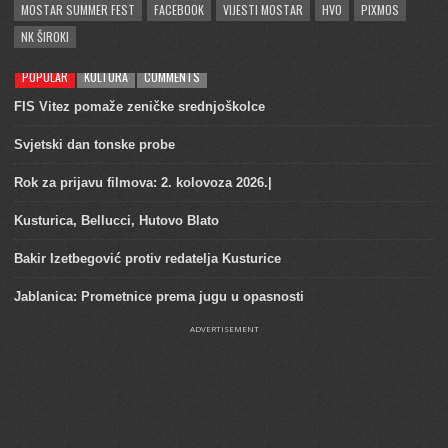
MOSTAR SUMMER FEST
FACEBOOK
VIJESTI MOSTAR
HVO
PIXMOS
NK ŠIROKI
POPULAR
KULTURA
COMMENTS
FIS Vitez pomaže zeničke srednjoškolce
Svjetski dan tonske probe
Rok za prijavu filmova: 2. kolovoza 2026.|
Kusturica, Bellucci, Hutovo Blato
Bakir Izetbegović protiv redatelja Kusturice
Jablanica: Prometnice prema jugu u opasnosti
ADVERTISEMENT