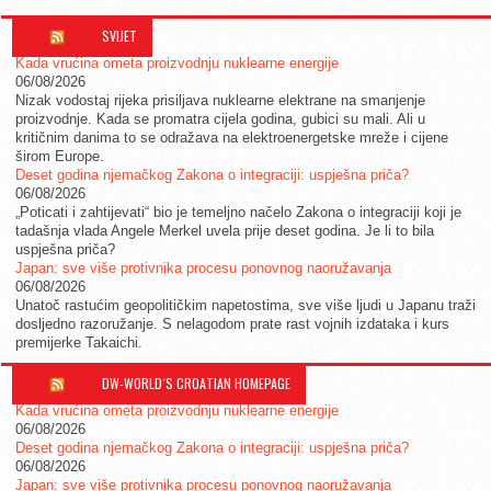
SVIJET
Kada vrućina ometa proizvodnju nuklearne energije
06/08/2026
Nizak vodostaj rijeka prisiljava nuklearne elektrane na smanjenje
proizvodnje. Kada se promatra cijela godina, gubici su mali. Ali u
kritičnim danima to se odražava na elektroenergetske mreže i cijene
širom Europe.
Deset godina njemačkog Zakona o integraciji: uspješna priča?
06/08/2026
„Poticati i zahtijevati“ bio je temeljno načelo Zakona o integraciji koji je
tadašnja vlada Angele Merkel uvela prije deset godina. Je li to bila
uspješna priča?
Japan: sve više protivnika procesu ponovnog naoružavanja
06/08/2026
Unatoč rastućim geopolitičkim napetostima, sve više ljudi u Japanu traži
dosljedno razoružanje. S nelagodom prate rast vojnih izdataka i kurs
premijerke Takaichi.
DW-WORLD´S CROATIAN HOMEPAGE
Kada vrućina ometa proizvodnju nuklearne energije
06/08/2026
Deset godina njemačkog Zakona o integraciji: uspješna priča?
06/08/2026
Japan: sve više protivnika procesu ponovnog naoružavanja