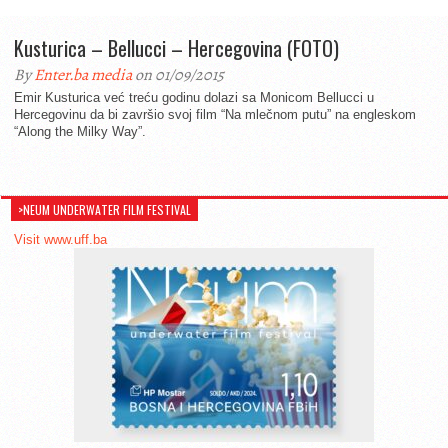
Kusturica – Bellucci – Hercegovina (FOTO)
By
Enter.ba media
on 01/09/2015
Emir Kusturica već treću godinu dolazi sa Monicom Bellucci u
Hercegovinu da bi završio svoj film “Na mlečnom putu” na engleskom
“Along the Milky Way”.
>NEUM UNDERWATER FILM FESTIVAL
Visit www.uff.ba