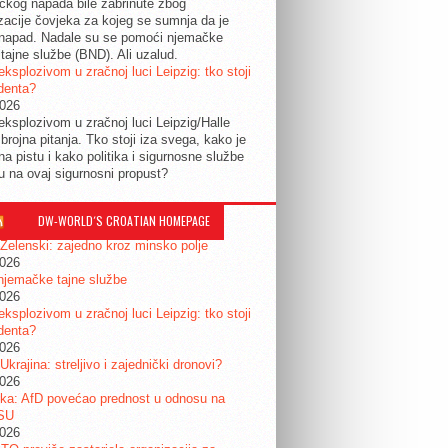
tičkog napada bile zabrinute zbog
izacije čovjeka za kojeg se sumnja da je
 napad. Nadale su se pomoći njemačke
tajne službe (BND). Ali uzalud.
eksplozivom u zračnoj luci Leipzig: tko stoji
identa?
2026
eksplozivom u zračnoj luci Leipzig/Halle
 brojna pitanja. Tko stoji iza svega, kako je
na pistu i kako politika i sigurnosne službe
ju na ovaj sigurnosni propust?
DW-WORLD´S CROATIAN HOMEPAGE
 Zelenski: zajedno kroz minsko polje
2026
njemačke tajne službe
2026
eksplozivom u zračnoj luci Leipzig: tko stoji
identa?
2026
 Ukrajina: streljivo i zajednički dronovi?
2026
ka: AfD povećao prednost u odnosu na
SU
2026