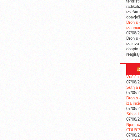
teroris
radikal
izvršio
obavješ
Dron s 
iza inc
07/08/
Dron s 
izaziva
dospio 
reagira
Vučić i
07/08/
Šutnja 
07/08/
Dron s 
iza inc
07/08/
Srbija i
07/08/
Njemač
CDU/C
07/08/