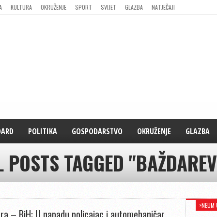
A
KULTURA
OKRUŽENJE
SPORT
SVIJET
GLAZBA
NATJEČAJI
DARD
POLITIKA
GOSPODARSTVO
OKRUŽENJE
GLAZBA
L POSTS TAGGED "BAŽDAREV
>NEUM 
ra – BiH: U napadu policajac i automehaničar