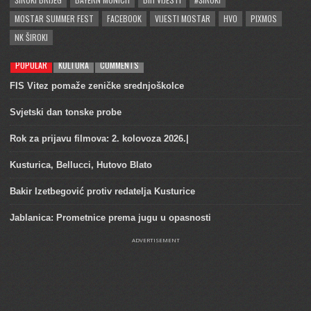
MOSTAR SUMMER FEST
FACEBOOK
VIJESTI MOSTAR
HVO
PIXMOS
NK ŠIROKI
POPULAR
KULTURA
COMMENTS
FIS Vitez pomaže zeničke srednjoškolce
Svjetski dan tonske probe
Rok za prijavu filmova: 2. kolovoza 2026.|
Kusturica, Bellucci, Hutovo Blato
Bakir Izetbegović protiv redatelja Kusturice
Jablanica: Prometnice prema jugu u opasnosti
ADVERTISEMENT