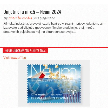
Umjetnici u mreži – Neum 2024
By
Enter.ba media
on 21/09/2024
Filmska industrija, u svojoj jezgri, bavi se vizualnim pripovijedanjem, ali
iza svake zadivljujuće (podvodne) filmske produkcije, stoji mreža
strastvenih pojedinaca koji na ekran donose svoje...
>NEUM UNDERWATER FILM FESTIVAL
Visit www.uff.ba