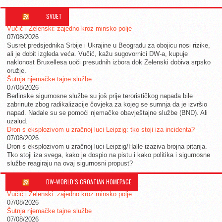
SVIJET
Vučić i Zelenski: zajedno kroz minsko polje
07/08/2026
Susret predsjednika Srbije i Ukrajine u Beogradu za obojicu nosi rizike,
ali je dobit izgleda veća. Vučić, kažu sugovornici DW-a, kupuje
naklonost Bruxellesa uoči presudnih izbora dok Zelenski dobiva srpsko
oružje.
Šutnja njemačke tajne službe
07/08/2026
Berlinske sigurnosne službe su još prije terorističkog napada bile
zabrinute zbog radikalizacije čovjeka za kojeg se sumnja da je izvršio
napad. Nadale su se pomoći njemačke obavještajne službe (BND). Ali
uzalud.
Dron s eksplozivom u zračnoj luci Leipzig: tko stoji iza incidenta?
07/08/2026
Dron s eksplozivom u zračnoj luci Leipzig/Halle izaziva brojna pitanja.
Tko stoji iza svega, kako je dospio na pistu i kako politika i sigurnosne
službe reagiraju na ovaj sigurnosni propust?
DW-WORLD´S CROATIAN HOMEPAGE
Vučić i Zelenski: zajedno kroz minsko polje
07/08/2026
Šutnja njemačke tajne službe
07/08/2026