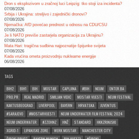
Dron s eksplozivom u zračnoj luci Leipzig: tko stoji iza incidenta?
07/08/2026
Srbija i Ukrajina: streljivo i zajednički dronovi?
07/08/2026
Njemačka: AfD povećao prednost u odnosu na CDU/CSU
07/08/2026
Je li NATO previše zastarjela organizacija za Ukrajinu?
07/08/2026
Mata Hari: tragična sudbina najpoznatije špijunke svijeta
07/08/2026
Kada vrućina ometa proizvodnju nuklearne energije
06/08/2026
TAGS
BIH2
BIH1
BIH
MOSTAR
CAPLJINA
#BIH
NEUM
ENTER.BA
PRO.PR
REAL MADRID
SMILJAN VIDIC
MOSTAR VIJESTI
NEUM FESTIVAL
KAKTUSBEOGRAD
LIVERPOOL
BAYERN
HRVATSKA
JUVENTUS
#SARAJEVO
#MOSTARVIJESTI
NEUM UNDERWATER FILM FESTIVAL 2024
NEUM UNDERWATER
#ZZOHNZ
HNŽ
STANDARD
HKKZRINJSKI
XGRID-1
LIPANJSKE ZORE
WERK MOSTAR
MANCHESTER CITY
ŠIROKI BRIJEG
BAYERN MUNICH
BIH VIJESTI
#ŠIROKI