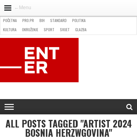
←Menu
POČETNA
PRO.PR
BIH
STANDARD
POLITIKA
HOME
VIJESTI
PRO.PR
STANDARD
POLITIKA
GOSPODARSTVO
OKRUŽENJE
GLAZBA
KULTURA
SPORT
FOTO
KULTURA
OKRUŽENJE
SPORT
SVIJET
GLAZBA
NATJEČAJI
FILMING LOCATION IN BH
KONTAKT
ALL POSTS TAGGED "ARTIST 2024
BOSNIA HERZWGOVINA"