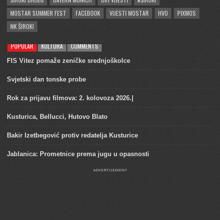
MOSTAR SUMMER FEST
FACEBOOK
VIJESTI MOSTAR
HVO
PIXMOS
NK ŠIROKI
POPULAR
KULTURA
COMMENTS
FIS Vitez pomaže zeničke srednjoškolce
Svjetski dan tonske probe
Rok za prijavu filmova: 2. kolovoza 2026.|
Kusturica, Bellucci, Hutovo Blato
Bakir Izetbegović protiv redatelja Kusturice
Jablanica: Prometnice prema jugu u opasnosti
ADVERTISEMENT