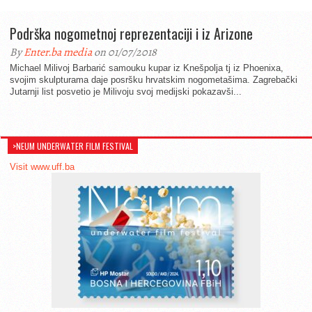
Podrška nogometnoj reprezentaciji i iz Arizone
By
Enter.ba media
on 01/07/2018
Michael Milivoj Barbarić samouku kupar iz Knešpolja tj iz Phoenixa,
svojim skulpturama daje posršku hrvatskim nogometašima. Zagrebački
Jutarnji list posvetio je Milivoju svoj medijski pokazavši...
>NEUM UNDERWATER FILM FESTIVAL
Visit www.uff.ba