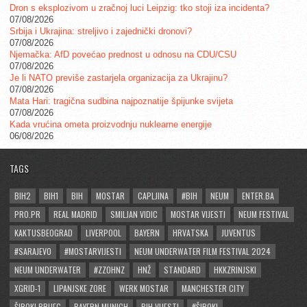
Dron s eksplozivom u zračnoj luci Leipzig: tko stoji iza incidenta?
07/08/2026
Srbija i Ukrajina: streljivo i zajednički dronovi?
07/08/2026
Njemačka: AfD povećao prednost u odnosu na CDU/CSU
07/08/2026
Je li NATO previše zastarjela organizacija za Ukrajinu?
07/08/2026
Mata Hari: tragična sudbina najpoznatije špijunke svijeta
07/08/2026
Kada vrućina ometa proizvodnju nuklearne energije
06/08/2026
TAGS
BIH2
BIH1
BIH
MOSTAR
CAPLJINA
#BIH
NEUM
ENTER.BA
PRO.PR
REAL MADRID
SMILJAN VIDIC
MOSTAR VIJESTI
NEUM FESTIVAL
KAKTUSBEOGRAD
LIVERPOOL
BAYERN
HRVATSKA
JUVENTUS
#SARAJEVO
#MOSTARVIJESTI
NEUM UNDERWATER FILM FESTIVAL 2024
NEUM UNDERWATER
#ZZOHNZ
HNŽ
STANDARD
HKKZRINJSKI
XGRID-1
LIPANJSKE ZORE
WERK MOSTAR
MANCHESTER CITY
ŠIROKI BRIJEG
BAYERN MUNICH
BIH VIJESTI
#ŠIROKI