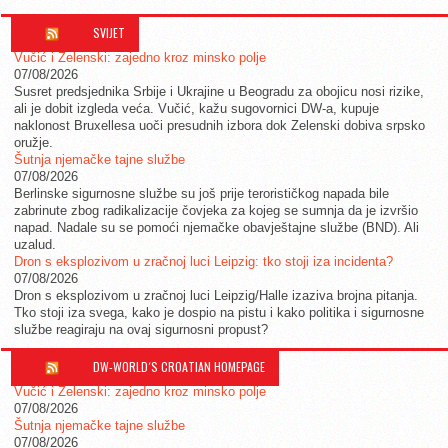
SVIJET
Vučić i Zelenski: zajedno kroz minsko polje
07/08/2026
Susret predsjednika Srbije i Ukrajine u Beogradu za obojicu nosi rizike,
ali je dobit izgleda veća. Vučić, kažu sugovornici DW-a, kupuje
naklonost Bruxellesa uoči presudnih izbora dok Zelenski dobiva srpsko
oružje.
Šutnja njemačke tajne službe
07/08/2026
Berlinske sigurnosne službe su još prije terorističkog napada bile
zabrinute zbog radikalizacije čovjeka za kojeg se sumnja da je izvršio
napad. Nadale su se pomoći njemačke obavještajne službe (BND). Ali
uzalud.
Dron s eksplozivom u zračnoj luci Leipzig: tko stoji iza incidenta?
07/08/2026
Dron s eksplozivom u zračnoj luci Leipzig/Halle izaziva brojna pitanja.
Tko stoji iza svega, kako je dospio na pistu i kako politika i sigurnosne
službe reagiraju na ovaj sigurnosni propust?
DW-WORLD´S CROATIAN HOMEPAGE
Vučić i Zelenski: zajedno kroz minsko polje
07/08/2026
Šutnja njemačke tajne službe
07/08/2026