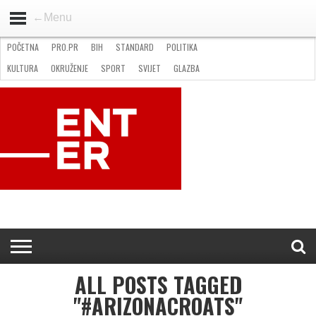
←Menu
POČETNA
PRO.PR
BIH
STANDARD
POLITIKA
HOME
VIJESTI
PRO.PR
STANDARD
POLITIKA
GOSPODARSTVO
OKRUŽENJE
GLAZBA
KULTURA
SPORT
FOTO
KULTURA
OKRUŽENJE
SPORT
SVIJET
GLAZBA
NATJEČAJI
FILMING LOCATION IN BH
KONTAKT
ALL POSTS TAGGED
"#ARIZONACROATS"