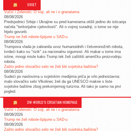
SVIJET
Vučić i Zelenski: O soji, ali ne i o granatama
08/08/2026
Predsjednici Srbije i Ukrajine su pred kamerama otišli jedino do isticanja
načela "teritorijalne cjelovitosti". Ali o vojnoj suradnji, o tome se nije
htjelo govoriti.
Trump ne želi robote-špijune u SAD-u
08/08/2026
Trumpova vlada je zabranila uvoz humanoidnih i četveronožnih robota,
tvrdeći kako su "rizik" za nacionalnu sigurnost. Ali makar u tome ima
istine, mnogi misle kako Trump tek želi zaštititi američku proizvodnju
robota.
Zašto jedno slovačko selo ne želi biti svjetska baština?
08/08/2026
Sudeći po naslovima u svjetskim medijima priča je vrlo jednostavna:
malo slovačko selo Vlkolinec želi da ga UNESCO makne s liste
svjetske baštine zbog prekomjernog turizma. Ali tako je samo na prvi
pogled.
DW-WORLD´S CROATIAN HOMEPAGE
Vučić i Zelenski: O soji, ali ne i o granatama
08/08/2026
Trump ne želi robote-špijune u SAD-u
08/08/2026
Zašto jedno slovačko selo ne želi biti svjetska baština?