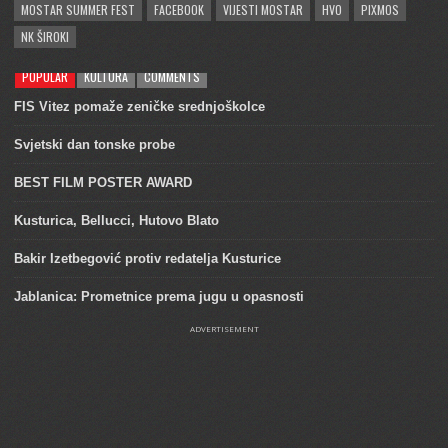
MOSTAR SUMMER FEST
FACEBOOK
VIJESTI MOSTAR
HVO
PIXMOS
NK ŠIROKI
POPULAR
KULTURA
COMMENTS
FIS Vitez pomaže zeničke srednjoškolce
Svjetski dan tonske probe
BEST FILM POSTER AWARD
Kusturica, Bellucci, Hutovo Blato
Bakir Izetbegović protiv redatelja Kusturice
Jablanica: Prometnice prema jugu u opasnosti
ADVERTISEMENT