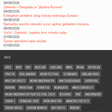
08/08/2026
Zelenski u Beogradu je "pljuska Rusima"
08/08/2026
Energetski problemi zbog niskog vodostaja Dunava
08/08/2026
Njemačka postiže rekordni izvoz uprkos globalnim krizama
08/08/2026
Vučić i Zelenski: zajedno kroz minsko polje
07/08/2026
Šutnja njemačke tajne službe
07/08/2026
TAGS
BIH2
BIH1
BIH
MOSTAR
CAPLJINA
#BIH
NEUM
ENTER.BA
PRO.PR
REAL MADRID
NEUM FESTIVAL
STANDARD
SMILJAN VIDIC
MOSTAR VIJESTI
NEUM UNDERWATER
KAKTUSBEOGRAD
LIVERPOOL
BAYERN
HRVATSKA
JUVENTUS
#SARAJEVO
#MOSTARVIJESTI
NEUM UNDERWATER FILM FESTIVAL 2024
#ZZOHNZ
HNŽ
HKKZRINJSKI
XGRID-1
LIPANJSKE ZORE
WERK MOSTAR
MANCHESTER CITY
ŠIROKI BRIJEG
BAYERN MUNICH
BIH VIJESTI
#ŠIROKI