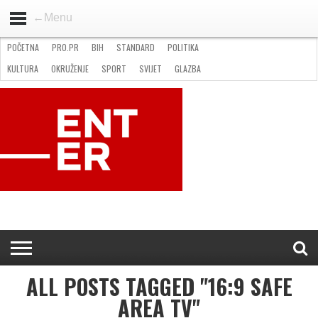
←Menu
POČETNA
PRO.PR
BIH
STANDARD
POLITIKA
HOME
VIJESTI
PRO.PR
STANDARD
POLITIKA
GOSPODARSTVO
OKRUŽENJE
GLAZBA
KULTURA
SPORT
FOTO
KULTURA
OKRUŽENJE
SPORT
SVIJET
GLAZBA
NATJEČAJI
FILMING LOCATION IN BH
KONTAKT
ALL POSTS TAGGED "16:9 SAFE
AREA TV"