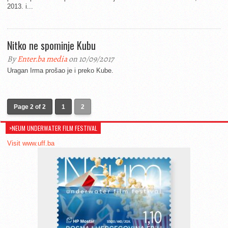
2013. i...
Nitko ne spominje Kubu
By
Enter.ba media
on 10/09/2017
Uragan Irma prošao je i preko Kube.
Page 2 of 2
1
2
>NEUM UNDERWATER FILM FESTIVAL
Visit www.uff.ba