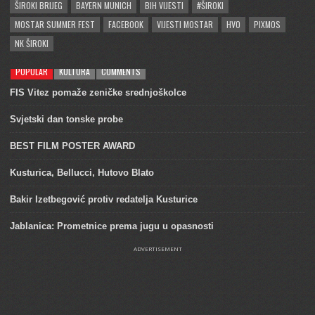
ŠIROKI BRIJEG
BAYERN MUNICH
BIH VIJESTI
#ŠIROKI
MOSTAR SUMMER FEST
FACEBOOK
VIJESTI MOSTAR
HVO
PIXMOS
NK ŠIROKI
POPULAR
KULTURA
COMMENTS
FIS Vitez pomaže zeničke srednjoškolce
Svjetski dan tonske probe
BEST FILM POSTER AWARD
Kusturica, Bellucci, Hutovo Blato
Bakir Izetbegović protiv redatelja Kusturice
Jablanica: Prometnice prema jugu u opasnosti
ADVERTISEMENT