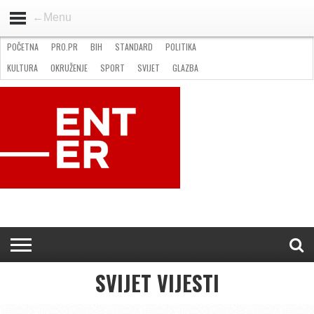
←Menu
POČETNA
PRO.PR
BIH
STANDARD
POLITIKA
HOME
VIJESTI
PRO.PR
STANDARD
POLITIKA
GOSPODARSTVO
OKRUŽENJE
GLAZBA
KULTURA
SPORT
FOTO
KULTURA
OKRUŽENJE
SPORT
SVIJET
GLAZBA
NATJEČAJI
FILMING LOCATION IN BH
KONTAKT
SVIJET VIJESTI