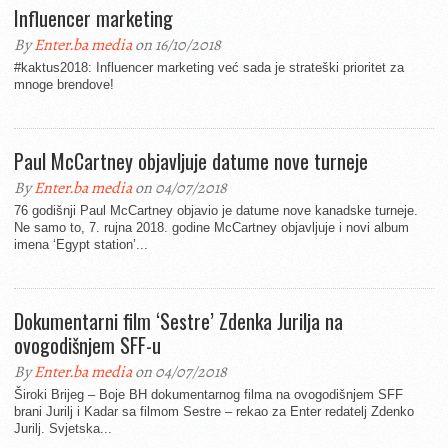
Influencer marketing
By
Enter.ba media
on 16/10/2018
#kaktus2018: Influencer marketing već sada je strateški prioritet za
mnoge brendove!
Paul McCartney objavljuje datume nove turneje
By
Enter.ba media
on 04/07/2018
76 godišnji Paul McCartney objavio je datume nove kanadske turneje.
Ne samo to, 7. rujna 2018. godine McCartney objavljuje i novi album
imena ‘Egypt station’...
Dokumentarni film ‘Sestre’ Zdenka Jurilja na
ovogodišnjem SFF-u
By
Enter.ba media
on 04/07/2018
Široki Brijeg – Boje BH dokumentarnog filma na ovogodišnjem SFF
brani Jurilj i Kadar sa filmom Sestre – rekao za Enter redatelj Zdenko
Jurilj. Svjetska...