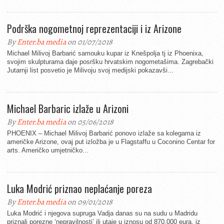
Podrška nogometnoj reprezentaciji i iz Arizone
By
Enter.ba media
on 01/07/2018
Michael Milivoj Barbarić samouku kupar iz Knešpolja tj iz Phoenixa,
svojim skulpturama daje posršku hrvatskim nogometašima. Zagrebački
Jutarnji list posvetio je Milivoju svoj medijski pokazavši...
Michael Barbaric izlaže u Arizoni
By
Enter.ba media
on 05/06/2018
PHOENIX – Michael Milivoj Barbarić ponovo izlaže sa kolegama iz
američke Arizone, ovaj put izložba je u Flagstaffu u Coconino Centar for
arts. Američko umjetničko...
Luka Modrić priznao neplaćanje poreza
By
Enter.ba media
on 09/01/2018
Luka Modrić i njegova supruga Vadja danas su na sudu u Madridu
priznali porezne ‘nepravilnosti’ ili utaje u iznosu od 870.000 eura, iz