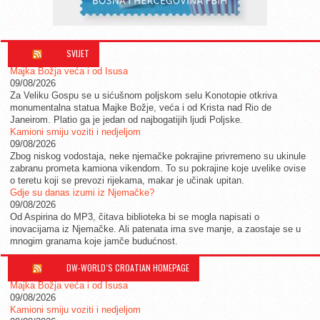
SVIJET
Majka Božja veća i od Isusa
09/08/2026
Za Veliku Gospu se u sićušnom poljskom selu Konotopie otkriva
monumentalna statua Majke Božje, veća i od Krista nad Rio de
Janeirom. Platio ga je jedan od najbogatijih ljudi Poljske.
Kamioni smiju voziti i nedjeljom
09/08/2026
Zbog niskog vodostaja, neke njemačke pokrajine privremeno su ukinule
zabranu prometa kamiona vikendom. To su pokrajine koje uvelike ovise
o teretu koji se prevozi rijekama, makar je učinak upitan.
Gdje su danas izumi iz Njemačke?
09/08/2026
Od Aspirina do MP3, čitava biblioteka bi se mogla napisati o
inovacijama iz Njemačke. Ali patenata ima sve manje, a zaostaje se u
mnogim granama koje jamče budućnost.
DW-WORLD´S CROATIAN HOMEPAGE
Majka Božja veća i od Isusa
09/08/2026
Kamioni smiju voziti i nedjeljom