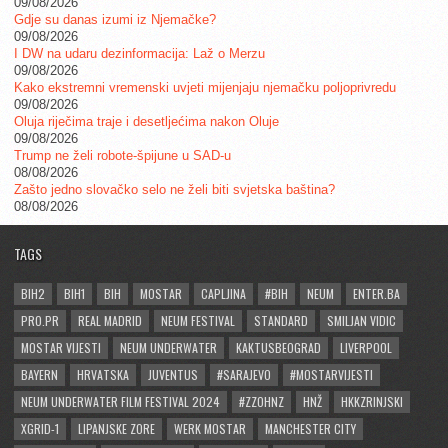
09/08/2026
Gdje su danas izumi iz Njemačke?
09/08/2026
I DW na udaru dezinformacija: Laž o Merzu
09/08/2026
Kako ekstremni vremenski uvjeti mijenjaju njemačku poljoprivredu
09/08/2026
Oluja riječima traje i desetljećima nakon Oluje
09/08/2026
Trump ne želi robote-špijune u SAD-u
08/08/2026
Zašto jedno slovačko selo ne želi biti svjetska baština?
08/08/2026
TAGS
BIH2
BIH1
BIH
MOSTAR
CAPLJINA
#BIH
NEUM
ENTER.BA
PRO.PR
REAL MADRID
NEUM FESTIVAL
STANDARD
SMILJAN VIDIC
MOSTAR VIJESTI
NEUM UNDERWATER
KAKTUSBEOGRAD
LIVERPOOL
BAYERN
HRVATSKA
JUVENTUS
#SARAJEVO
#MOSTARVIJESTI
NEUM UNDERWATER FILM FESTIVAL 2024
#ZZOHNZ
HNŽ
HKKZRINJSKI
XGRID-1
LIPANJSKE ZORE
WERK MOSTAR
MANCHESTER CITY