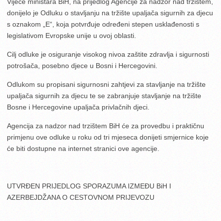
Vijeće ministara BiH, na prijedlog Agencije za nadzor nad tržištem,
donijelo je Odluku o stavljanju na tržište upaljača sigurnih za djecu
s oznakom „E“, koja potvrđuje određeni stepen usklađenosti s
legislativom Evropske unije u ovoj oblasti.
Cilj odluke je osiguranje visokog nivoa zaštite zdravlja i sigurnosti
potrošača, posebno djece u Bosni i Hercegovini.
Odlukom su propisani sigurnosni zahtjevi za stavljanje na tržište
upaljača sigurnih za djecu te se zabranjuje stavljanje na tržište
Bosne i Hercegovine upaljača privlačnih djeci.
Agencija za nadzor nad trzištem BiH će za provedbu i praktičnu
primjenu ove odluke u roku od tri mjeseca donijeti smjernice koje
će biti dostupne na internet stranici ove agencije.
UTVRĐEN PRIJEDLOG SPORAZUMA IZMEĐU BiH I
AZERBEJDŽANA O CESTOVNOM PRIJEVOZU