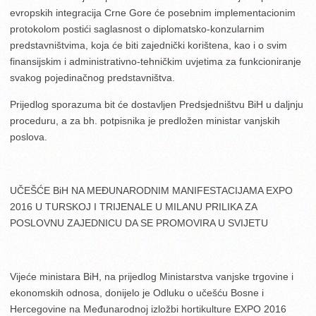
evropskih integracija Crne Gore će posebnim implementacionim
protokolom postići saglasnost o diplomatsko-konzularnim
predstavništvima, koja će biti zajednički korištena, kao i o svim
finansijskim i administrativno-tehničkim uvjetima za funkcioniranje
svakog pojedinačnog predstavništva.
Prijedlog sporazuma bit će dostavljen Predsjedništvu BiH u daljnju
proceduru, a za bh. potpisnika je predložen ministar vanjskih
poslova.
UČEŠĆE BiH NA MEĐUNARODNIM MANIFESTACIJAMA EXPO
2016 U TURSKOJ I TRIJENALE U MILANU PRILIKA ZA
POSLOVNU ZAJEDNICU DA SE PROMOVIRA U SVIJETU
Vijeće ministara BiH, na prijedlog Ministarstva vanjske trgovine i
ekonomskih odnosa, donijelo je Odluku o učešću Bosne i
Hercegovine na Međunarodnoj izložbi hortikulture EXPO 2016