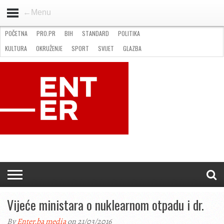
←Menu
POČETNA
PRO.PR
BIH
STANDARD
POLITIKA
HOME
VIJESTI
PRO.PR
STANDARD
POLITIKA
GOSPODARSTVO
OKRUŽENJE
GLAZBA
KULTURA
SPORT
FOTO
KULTURA
OKRUŽENJE
SPORT
SVIJET
GLAZBA
NATJEČAJI
FILMING LOCATION IN BH
KONTAKT
Vijeće ministara o nuklearnom otpadu i dr.
By
Enter.ba media
on 21/03/2016