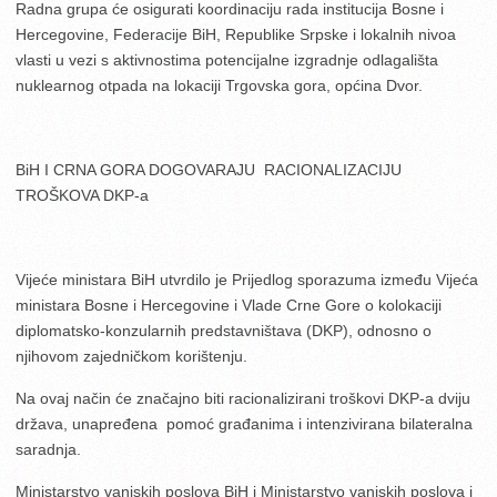
Radna grupa će osigurati koordinaciju rada institucija Bosne i
Hercegovine, Federacije BiH, Republike Srpske i lokalnih nivoa
vlasti u vezi s aktivnostima potencijalne izgradnje odlagališta
nuklearnog otpada na lokaciji Trgovska gora, općina Dvor.
BiH I CRNA GORA DOGOVARAJU RACIONALIZACIJU
TROŠKOVA DKP-a
Vijeće ministara BiH utvrdilo je Prijedlog sporazuma između Vijeća
ministara Bosne i Hercegovine i Vlade Crne Gore o kolokaciji
diplomatsko-konzularnih predstavništava (DKP), odnosno o
njihovom zajedničkom korištenju.
Na ovaj način će značajno biti racionalizirani troškovi DKP-a dviju
država, unapređena pomoć građanima i intenzivirana bilateralna
saradnja.
Ministarstvo vanjskih poslova BiH i Ministarstvo vanjskih poslova i