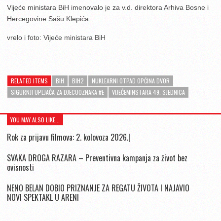
Vijeće ministara BiH imenovalo je za v.d. direktora Arhiva Bosne i
Hercegovine Sašu Klepića.
vrelo i foto: Vijeće ministara BiH
RELATED ITEMS
BIH
BIH2
NUKLEARNI OTPAD OPĆINA DVOR
SIGURNJI UPLJAČA ZA DJECUOZNAKA #E
VIJEĆEMINSTARA 49. SJEDNICA
YOU MAY ALSO LIKE...
Rok za prijavu filmova: 2. kolovoza 2026.|
SVAKA DROGA RAZARA – Preventivna kampanja za život bez
ovisnosti
NENO BELAN DOBIO PRIZNANJE ZA REGATU ŽIVOTA I NAJAVIO
NOVI SPEKTAKL U ARENI