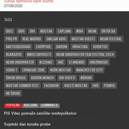
Šutnja njemačke tajne službe
07/08/2026
TAGS
BIH2
BIH1
BIH
MOSTAR
CAPLJINA
#BIH
NEUM
ENTER.BA
PRO.PR
REAL MADRID
SMILJAN VIDIC
MOSTAR VIJESTI
NEUM FESTIVAL
KAKTUSBEOGRAD
LIVERPOOL
BAYERN
HRVATSKA
JUVENTUS
#SARAJEVO
#MOSTARVIJESTI
NEUM UNDERWATER FILM FESTIVAL 2024
NEUM UNDERWATER
#ZZOHNZ
HNŽ
STANDARD
HKKZRINJSKI
XGRID-1
LIPANJSKE ZORE
WERK MOSTAR
MANCHESTER CITY
ŠIROKI BRIJEG
BAYERN MUNICH
BIH VIJESTI
#ŠIROKI
MOSTAR SUMMER FEST
FACEBOOK
VIJESTI MOSTAR
HVO
PIXMOS
NK ŠIROKI
POPULAR
KULTURA
COMMENTS
FIS Vitez pomaže zeničke srednjoškolce
Svjetski dan tonske probe