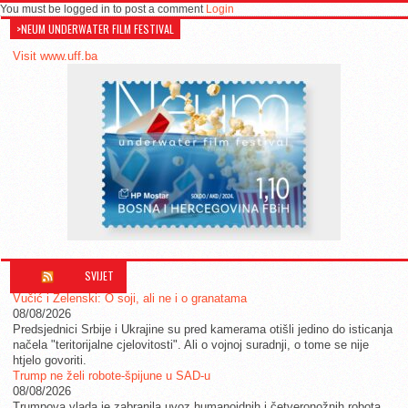
You must be logged in to post a comment
Login
>NEUM UNDERWATER FILM FESTIVAL
Visit www.uff.ba
SVIJET
Vučić i Zelenski: O soji, ali ne i o granatama
08/08/2026
Predsjednici Srbije i Ukrajine su pred kamerama otišli jedino do isticanja
načela "teritorijalne cjelovitosti". Ali o vojnoj suradnji, o tome se nije
htjelo govoriti.
Trump ne želi robote-špijune u SAD-u
08/08/2026
Trumpova vlada je zabranila uvoz humanoidnih i četveronožnih robota,