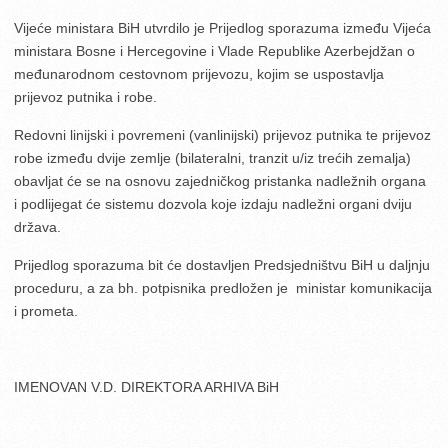
Vijeće ministara BiH utvrdilo je Prijedlog sporazuma između Vijeća
ministara Bosne i Hercegovine i Vlade Republike Azerbejdžan o
međunarodnom cestovnom prijevozu, kojim se uspostavlja
prijevoz putnika i robe.
Redovni linijski i povremeni (vanlinijski) prijevoz putnika te prijevoz
robe između dvije zemlje (bilateralni, tranzit u/iz trećih zemalja)
obavljat će se na osnovu zajedničkog pristanka nadležnih organa
i podlijegat će sistemu dozvola koje izdaju nadležni organi dviju
država.
Prijedlog sporazuma bit će dostavljen Predsjedništvu BiH u daljnju
proceduru, a za bh. potpisnika predložen je ministar komunikacija
i prometa.
IMENOVAN V.D. DIREKTORA ARHIVA BiH