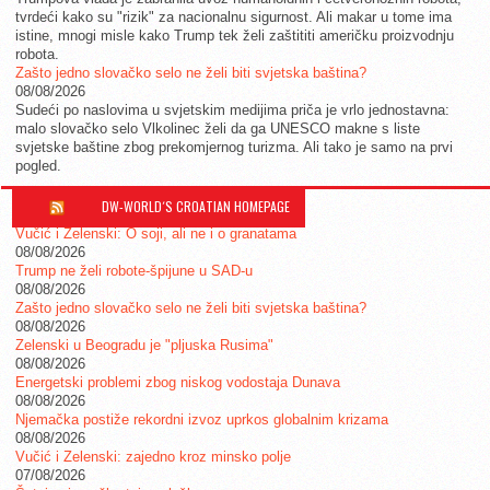
tvrdeći kako su "rizik" za nacionalnu sigurnost. Ali makar u tome ima
istine, mnogi misle kako Trump tek želi zaštititi američku proizvodnju
robota.
Zašto jedno slovačko selo ne želi biti svjetska baština?
08/08/2026
Sudeći po naslovima u svjetskim medijima priča je vrlo jednostavna:
malo slovačko selo Vlkolinec želi da ga UNESCO makne s liste
svjetske baštine zbog prekomjernog turizma. Ali tako je samo na prvi
pogled.
DW-WORLD´S CROATIAN HOMEPAGE
Vučić i Zelenski: O soji, ali ne i o granatama
08/08/2026
Trump ne želi robote-špijune u SAD-u
08/08/2026
Zašto jedno slovačko selo ne želi biti svjetska baština?
08/08/2026
Zelenski u Beogradu je "pljuska Rusima"
08/08/2026
Energetski problemi zbog niskog vodostaja Dunava
08/08/2026
Njemačka postiže rekordni izvoz uprkos globalnim krizama
08/08/2026
Vučić i Zelenski: zajedno kroz minsko polje
07/08/2026