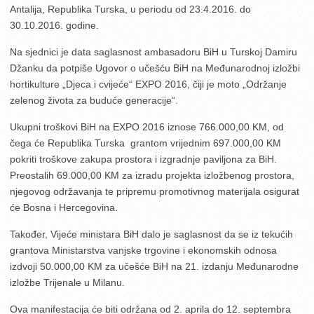
Antalija, Republika Turska, u periodu od 23.4.2016. do
30.10.2016. godine.
Na sjednici je data saglasnost ambasadoru BiH u Turskoj Damiru
Džanku da potpiše Ugovor o učešću BiH na Međunarodnoj izložbi
hortikulture „Djeca i cvijeće“ EXPO 2016, čiji je moto „Održanje
zelenog života za buduće generacije“.
Ukupni troškovi BiH na EXPO 2016 iznose 766.000,00 KM, od
čega će Republika Turska grantom vrijednim 697.000,00 KM
pokriti troškove zakupa prostora i izgradnje paviljona za BiH.
Preostalih 69.000,00 KM za izradu projekta izložbenog prostora,
njegovog održavanja te pripremu promotivnog materijala osigurat
će Bosna i Hercegovina.
Također, Vijeće ministara BiH dalo je saglasnost da se iz tekućih
grantova Ministarstva vanjske trgovine i ekonomskih odnosa
izdvoji 50.000,00 KM za učešće BiH na 21. izdanju Međunarodne
izložbe Trijenale u Milanu.
Ova manifestacija će biti održana od 2. aprila do 12. septembra