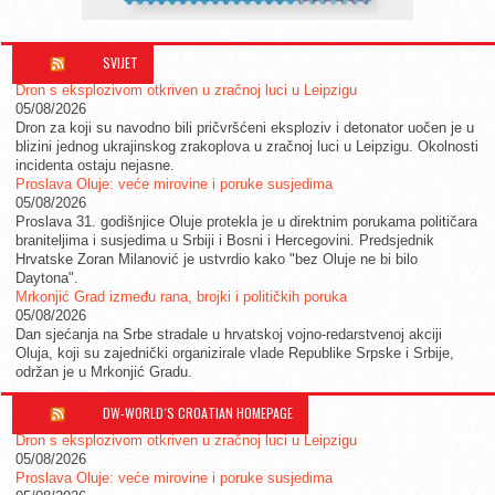
SVIJET
Dron s eksplozivom otkriven u zračnoj luci u Leipzigu
05/08/2026
Dron za koji su navodno bili pričvršćeni eksploziv i detonator uočen je u
blizini jednog ukrajinskog zrakoplova u zračnoj luci u Leipzigu. Okolnosti
incidenta ostaju nejasne.
Proslava Oluje: veće mirovine i poruke susjedima
05/08/2026
Proslava 31. godišnjice Oluje protekla je u direktnim porukama političara
braniteljima i susjedima u Srbiji i Bosni i Hercegovini. Predsjednik
Hrvatske Zoran Milanović je ustvrdio kako "bez Oluje ne bi bilo
Daytona".
Mrkonjić Grad između rana, brojki i političkih poruka
05/08/2026
Dan sjećanja na Srbe stradale u hrvatskoj vojno-redarstvenoj akciji
Oluja, koji su zajednički organizirale vlade Republike Srpske i Srbije,
održan je u Mrkonjić Gradu.
DW-WORLD´S CROATIAN HOMEPAGE
Dron s eksplozivom otkriven u zračnoj luci u Leipzigu
05/08/2026
Proslava Oluje: veće mirovine i poruke susjedima