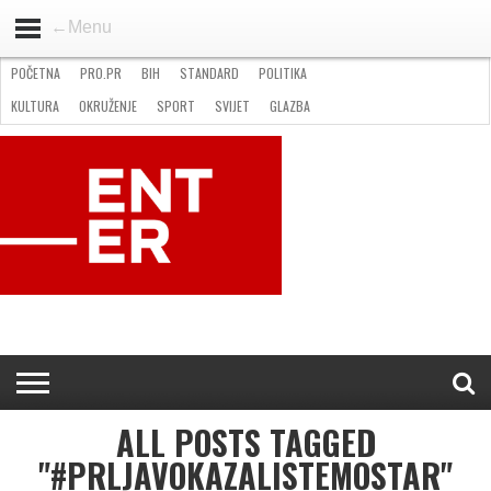
←Menu
POČETNA
PRO.PR
BIH
STANDARD
POLITIKA
HOME
VIJESTI
PRO.PR
STANDARD
POLITIKA
GOSPODARSTVO
OKRUŽENJE
GLAZBA
KULTURA
SPORT
FOTO
KULTURA
OKRUŽENJE
SPORT
SVIJET
GLAZBA
NATJEČAJI
FILMING LOCATION IN BH
KONTAKT
ALL POSTS TAGGED
"#PRLJAVOKAZALISTEMOSTAR"