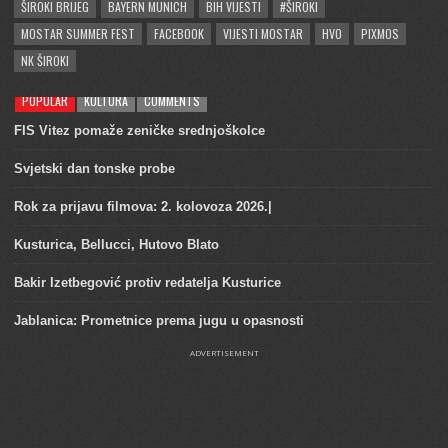
ŠIROKI BRIJEG
BAYERN MUNICH
BIH VIJESTI
#ŠIROKI
MOSTAR SUMMER FEST
FACEBOOK
VIJESTI MOSTAR
HVO
PIXMOS
NK ŠIROKI
POPULAR
KULTURA
COMMENTS
FIS Vitez pomaže zeničke srednjoškolce
Svjetski dan tonske probe
Rok za prijavu filmova: 2. kolovoza 2026.|
Kusturica, Bellucci, Hutovo Blato
Bakir Izetbegović protiv redatelja Kusturice
Jablanica: Prometnice prema jugu u opasnosti
ADVERTISEMENT