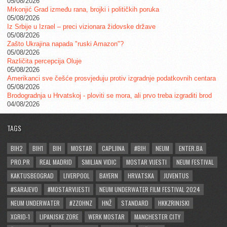
05/08/2026
Mrkonjić Grad između rana, brojki i političkih poruka
05/08/2026
Iz Srbije u Izrael – preci vizionara židovske države
05/08/2026
Zašto Ukrajina napada "ruski Amazon"?
05/08/2026
Različita percepcija Oluje
05/08/2026
Amerikanci sve češće prosvjeduju protiv izgradnje podatkovnih centara
05/08/2026
Brodogradnja u Hrvatskoj - ploviti se mora, ali prvo treba izgraditi brod
04/08/2026
TAGS
BIH2
BIH1
BIH
MOSTAR
CAPLJINA
#BIH
NEUM
ENTER.BA
PRO.PR
REAL MADRID
SMILJAN VIDIC
MOSTAR VIJESTI
NEUM FESTIVAL
KAKTUSBEOGRAD
LIVERPOOL
BAYERN
HRVATSKA
JUVENTUS
#SARAJEVO
#MOSTARVIJESTI
NEUM UNDERWATER FILM FESTIVAL 2024
NEUM UNDERWATER
#ZZOHNZ
HNŽ
STANDARD
HKKZRINJSKI
XGRID-1
LIPANJSKE ZORE
WERK MOSTAR
MANCHESTER CITY