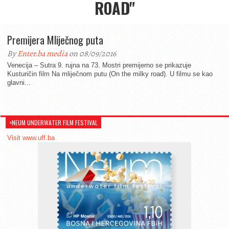
ROAD"
Premijera Mliječnog puta
By
Enter.ba media
on 08/09/2016
Venecija – Sutra 9. rujna na 73. Mostri premijerno se prikazuje
Kusturičin film Na mliječnom putu (On the milky road). U filmu se kao
glavni...
>NEUM UNDERWATER FILM FESTIVAL
Visit www.uff.ba