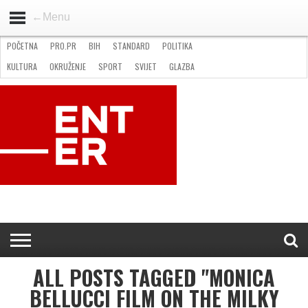
←Menu
POČETNA
PRO.PR
BIH
STANDARD
POLITIKA
HOME
VIJESTI
PRO.PR
STANDARD
POLITIKA
GOSPODARSTVO
OKRUŽENJE
GLAZBA
KULTURA
SPORT
FOTO
KULTURA
OKRUŽENJE
SPORT
SVIJET
GLAZBA
NATJEČAJI
FILMING LOCATION IN BH
KONTAKT
ALL POSTS TAGGED "MONICA
BELLUCCI FILM ON THE MILKY