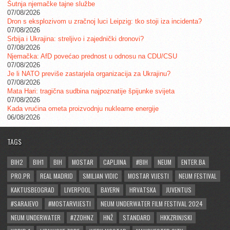
Šutnja njemačke tajne službe
07/08/2026
Dron s eksplozivom u zračnoj luci Leipzig: tko stoji iza incidenta?
07/08/2026
Srbija i Ukrajina: streljivo i zajednički dronovi?
07/08/2026
Njemačka: AfD povećao prednost u odnosu na CDU/CSU
07/08/2026
Je li NATO previše zastarjela organizacija za Ukrajinu?
07/08/2026
Mata Hari: tragična sudbina najpoznatije špijunke svijeta
07/08/2026
Kada vrućina ometa proizvodnju nuklearne energije
06/08/2026
TAGS
BIH2
BIH1
BIH
MOSTAR
CAPLJINA
#BIH
NEUM
ENTER.BA
PRO.PR
REAL MADRID
SMILJAN VIDIC
MOSTAR VIJESTI
NEUM FESTIVAL
KAKTUSBEOGRAD
LIVERPOOL
BAYERN
HRVATSKA
JUVENTUS
#SARAJEVO
#MOSTARVIJESTI
NEUM UNDERWATER FILM FESTIVAL 2024
NEUM UNDERWATER
#ZZOHNZ
HNŽ
STANDARD
HKKZRINJSKI