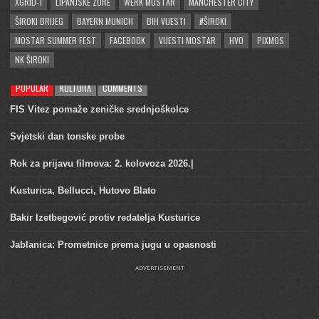
XGRID-1
LIPANJSKE ZORE
WERK MOSTAR
MANCHESTER CITY
ŠIROKI BRIJEG
BAYERN MUNICH
BIH VIJESTI
#ŠIROKI
MOSTAR SUMMER FEST
FACEBOOK
VIJESTI MOSTAR
HVO
PIXMOS
NK ŠIROKI
POPULAR
KULTURA
COMMENTS
FIS Vitez pomaže zeničke srednjoškolce
Svjetski dan tonske probe
Rok za prijavu filmova: 2. kolovoza 2026.|
Kusturica, Bellucci, Hutovo Blato
Bakir Izetbegović protiv redatelja Kusturice
Jablanica: Prometnice prema jugu u opasnosti
ADVERTISEMENT