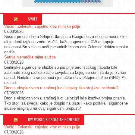
SVIJET
Vučić i Zelenski: zajedno kroz minsko polje
07/08/2026
Susret predsjednika Srbije i Ukrajine u Beogradu za obojicu nosi rizike,
ali je dobit izgleda veća. Vučić, kažu sugovornici DW-a, kupuje
naklonost Bruxellesa uoči presudnih izbora dok Zelenski dobiva srpsko
oružje.
Šutnja njemačke tajne službe
07/08/2026
Berlinske sigurnosne službe su još prije terorističkog napada bile
zabrinute zbog radikalizacije čovjeka za kojeg se sumnja da je izvršio
napad. Nadale su se pomoći njemačke obavještajne službe (BND). Ali
uzalud.
Dron s eksplozivom u zračnoj luci Leipzig: tko stoji iza incidenta?
07/08/2026
Dron s eksplozivom u zračnoj luci Leipzig/Halle izaziva brojna pitanja.
Tko stoji iza svega, kako je dospio na pistu i kako politika i sigurnosne
službe reagiraju na ovaj sigurnosni propust?
DW-WORLD´S CROATIAN HOMEPAGE
Vučić i Zelenski: zajedno kroz minsko polje
07/08/2026