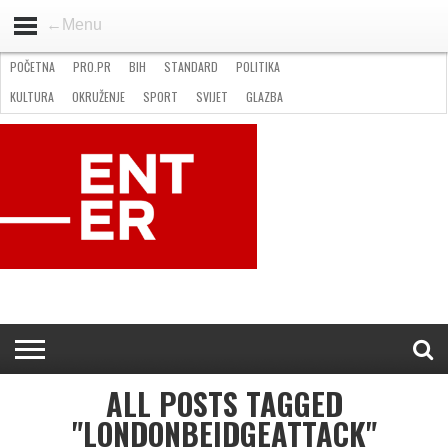
←Menu
POČETNA
PRO.PR
BIH
STANDARD
POLITIKA
HOME
VIJESTI
PRO.PR
STANDARD
POLITIKA
GOSPODARSTVO
OKRUŽENJE
GLAZBA
KULTURA
SPORT
FOTO
KULTURA
OKRUŽENJE
SPORT
SVIJET
GLAZBA
NATJEČAJI
FILMING LOCATION IN BH
KONTAKT
ALL POSTS TAGGED
"LONDONBEIDGEATTACK"