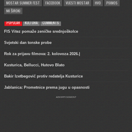
MOSTAR SUMMER FEST
FACEBOOK
VIJESTI MOSTAR
HVO
PIXMOS
NK ŠIROKI
POPULAR
KULTURA
COMMENTS
FIS Vitez pomaže zeničke srednjoškolce
Svjetski dan tonske probe
Rok za prijavu filmova: 2. kolovoza 2026.|
Kusturica, Bellucci, Hutovo Blato
Bakir Izetbegović protiv redatelja Kusturice
Jablanica: Prometnice prema jugu u opasnosti
ADVERTISEMENT