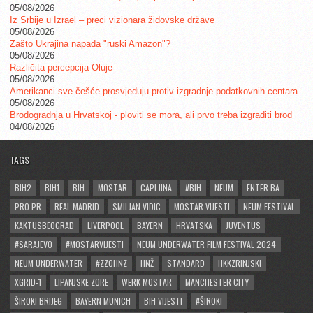
05/08/2026
Iz Srbije u Izrael – preci vizionara židovske države
05/08/2026
Zašto Ukrajina napada "ruski Amazon"?
05/08/2026
Različita percepcija Oluje
05/08/2026
Amerikanci sve češće prosvjeduju protiv izgradnje podatkovnih centara
05/08/2026
Brodogradnja u Hrvatskoj - ploviti se mora, ali prvo treba izgraditi brod
04/08/2026
TAGS
BIH2
BIH1
BIH
MOSTAR
CAPLJINA
#BIH
NEUM
ENTER.BA
PRO.PR
REAL MADRID
SMILJAN VIDIC
MOSTAR VIJESTI
NEUM FESTIVAL
KAKTUSBEOGRAD
LIVERPOOL
BAYERN
HRVATSKA
JUVENTUS
#SARAJEVO
#MOSTARVIJESTI
NEUM UNDERWATER FILM FESTIVAL 2024
NEUM UNDERWATER
#ZZOHNZ
HNŽ
STANDARD
HKKZRINJSKI
XGRID-1
LIPANJSKE ZORE
WERK MOSTAR
MANCHESTER CITY
ŠIROKI BRIJEG
BAYERN MUNICH
BIH VIJESTI
#ŠIROKI