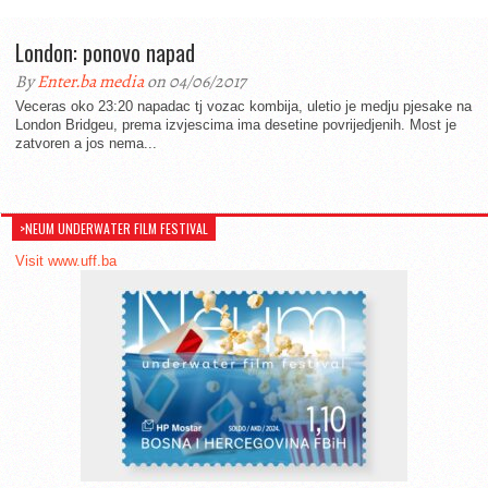
London: ponovo napad
By
Enter.ba media
on 04/06/2017
Veceras oko 23:20 napadac tj vozac kombija, uletio je medju pjesake na
London Bridgeu, prema izvjescima ima desetine povrijedjenih. Most je
zatvoren a jos nema...
>NEUM UNDERWATER FILM FESTIVAL
Visit www.uff.ba