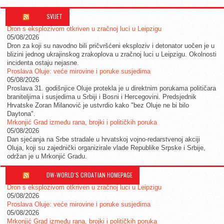
SVIJET
Dron s eksplozivom otkriven u zračnoj luci u Leipzigu
05/08/2026
Dron za koji su navodno bili pričvršćeni eksploziv i detonator uočen je u
blizini jednog ukrajinskog zrakoplova u zračnoj luci u Leipzigu. Okolnosti
incidenta ostaju nejasne.
Proslava Oluje: veće mirovine i poruke susjedima
05/08/2026
Proslava 31. godišnjice Oluje protekla je u direktnim porukama političara
braniteljima i susjedima u Srbiji i Bosni i Hercegovini. Predsjednik
Hrvatske Zoran Milanović je ustvrdio kako "bez Oluje ne bi bilo
Daytona".
Mrkonjić Grad između rana, brojki i političkih poruka
05/08/2026
Dan sjećanja na Srbe stradale u hrvatskoj vojno-redarstvenoj akciji
Oluja, koji su zajednički organizirale vlade Republike Srpske i Srbije,
održan je u Mrkonjić Gradu.
DW-WORLD´S CROATIAN HOMEPAGE
Dron s eksplozivom otkriven u zračnoj luci u Leipzigu
05/08/2026
Proslava Oluje: veće mirovine i poruke susjedima
05/08/2026
Mrkonjić Grad između rana, brojki i političkih poruka