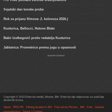
Svjetski dan tonske probe
Rok za prijavu filmova: 2. kolovoza 2026.|
Kusturica, Bellucci, Hutovo Blato
Bakir Izetbegović protiv redatelja Kusturice
Jablanica: Prometnice prema jugu u opasnosti
ADVERTISEMENT
Copyright © 2010 Enter.ba media, Mostar, BiH. Enter.ba nije odgovoran za sadržaje
eksternih izvora.
Vijesti
PRO.PR
Filming location in BH
Foto servis Pixmos
BiH
Foto
Glazba
gospodarstvo
Terms / Cookies