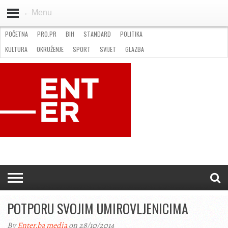
←Menu
POČETNA
PRO.PR
BIH
STANDARD
POLITIKA
HOME
VIJESTI
PRO.PR
STANDARD
POLITIKA
GOSPODARSTVO
OKRUŽENJE
GLAZBA
KULTURA
SPORT
FOTO
KULTURA
OKRUŽENJE
SPORT
SVIJET
GLAZBA
NATJEČAJI
FILMING LOCATION IN BH
KONTAKT
POTPORU SVOJIM UMIROVLJENICIMA
By
Enter.ba media
on 28/10/2014