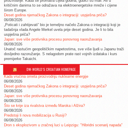
proizvodnje. Kada se promatra cijela godina, gubici su mali. Ali u
kritičnim danima to se odražava na elektroenergetske mreže i cijene
širom Europe.
Deset godina njemačkog Zakona o integraciji: uspješna priča?
06/08/2026
„Poticati i zahtijevati“ bio je temeljno načelo Zakona o integraciji koji je
tadašnja vlada Angele Merkel uvela prije deset godina. Je li to bila
uspješna priča?
Japan: sve više protivnika procesu ponovnog naoružavanja
06/08/2026
Unatoč rastućim geopolitičkim napetostima, sve više ljudi u Japanu traži
dosljedno razoružanje. S nelagodom prate rast vojnih izdataka i kurs
premijerke Takaichi.
DW-WORLD´S CROATIAN HOMEPAGE
Kada vrućina ometa proizvodnju nuklearne energije
06/08/2026
Deset godina njemačkog Zakona o integraciji: uspješna priča?
06/08/2026
Japan: sve više protivnika procesu ponovnog naoružavanja
06/08/2026
Što se krije iza rivalstva između Maroka i Alžira?
06/08/2026
Predstoji li nova mobilizacija u Rusiji?
06/08/2026
Dron s eksplozivom u zračnoj luci u Leipzigu: "Hibridni scenarij napada"