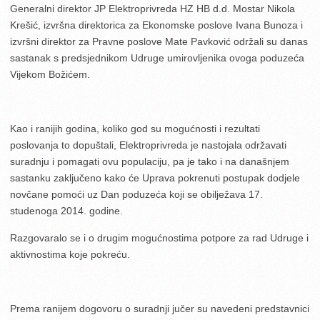
Generalni direktor JP Elektroprivreda HZ HB d.d. Mostar Nikola
Krešić, izvršna direktorica za Ekonomske poslove Ivana Bunoza i
izvršni direktor za Pravne poslove Mate Pavković održali su danas
sastanak s predsjednikom Udruge umirovljenika ovoga poduzeća
Vijekom Božićem.
Kao i ranijih godina, koliko god su mogućnosti i rezultati
poslovanja to dopuštali, Elektroprivreda je nastojala održavati
suradnju i pomagati ovu populaciju, pa je tako i na današnjem
sastanku zaključeno kako će Uprava pokrenuti postupak dodjele
novčane pomoći uz Dan poduzeća koji se obilježava 17.
studenoga 2014. godine.
Razgovaralo se i o drugim mogućnostima potpore za rad Udruge i
aktivnostima koje pokreću.
Prema ranijem dogovoru o suradnji jučer su navedeni predstavnici