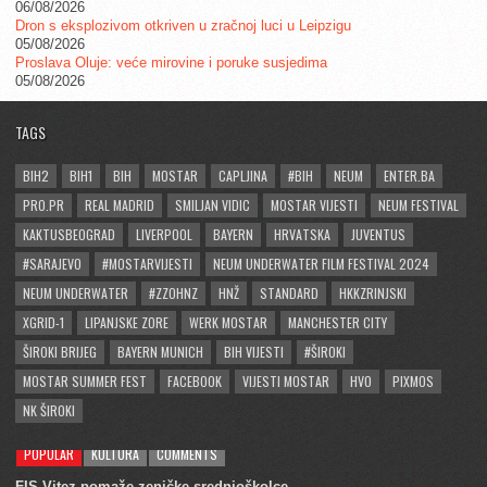
06/08/2026
Dron s eksplozivom otkriven u zračnoj luci u Leipzigu
05/08/2026
Proslava Oluje: veće mirovine i poruke susjedima
05/08/2026
TAGS
BIH2
BIH1
BIH
MOSTAR
CAPLJINA
#BIH
NEUM
ENTER.BA
PRO.PR
REAL MADRID
SMILJAN VIDIC
MOSTAR VIJESTI
NEUM FESTIVAL
KAKTUSBEOGRAD
LIVERPOOL
BAYERN
HRVATSKA
JUVENTUS
#SARAJEVO
#MOSTARVIJESTI
NEUM UNDERWATER FILM FESTIVAL 2024
NEUM UNDERWATER
#ZZOHNZ
HNŽ
STANDARD
HKKZRINJSKI
XGRID-1
LIPANJSKE ZORE
WERK MOSTAR
MANCHESTER CITY
ŠIROKI BRIJEG
BAYERN MUNICH
BIH VIJESTI
#ŠIROKI
MOSTAR SUMMER FEST
FACEBOOK
VIJESTI MOSTAR
HVO
PIXMOS
NK ŠIROKI
POPULAR
KULTURA
COMMENTS
FIS Vitez pomaže zeničke srednjoškolce