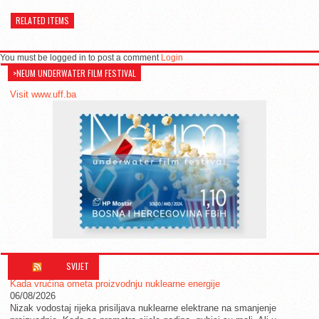
RELATED ITEMS
You must be logged in to post a comment
Login
>NEUM UNDERWATER FILM FESTIVAL
Visit www.uff.ba
SVIJET
Kada vrućina ometa proizvodnju nuklearne energije
06/08/2026
Nizak vodostaj rijeka prisiljava nuklearne elektrane na smanjenje