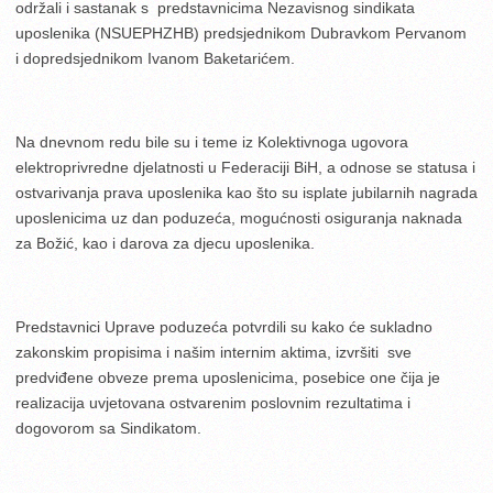
održali i sastanak s predstavnicima Nezavisnog sindikata
uposlenika (NSUEPHZHB) predsjednikom Dubravkom Pervanom
i dopredsjednikom Ivanom Baketarićem.
Na dnevnom redu bile su i teme iz Kolektivnoga ugovora
elektroprivredne djelatnosti u Federaciji BiH, a odnose se statusa i
ostvarivanja prava uposlenika kao što su isplate jubilarnih nagrada
uposlenicima uz dan poduzeća, mogućnosti osiguranja naknada
za Božić, kao i darova za djecu uposlenika.
Predstavnici Uprave poduzeća potvrdili su kako će sukladno
zakonskim propisima i našim internim aktima, izvršiti sve
predviđene obveze prema uposlenicima, posebice one čija je
realizacija uvjetovana ostvarenim poslovnim rezultatima i
dogovorom sa Sindikatom.