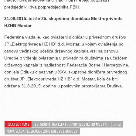
predsjednik i dva potpredsjednika FBiH.
31.08.2015. bit će 25. skupština dioničara Elektroprivrede
HZHB Mostar
Federalna vlada je, kao ovlašteni dioničar u privrednom društvu
JP „Elektroprivreda HZ HB“ d.d. Mostar, u kojem ovlaštenja po
osnovu većinskog učešća državnog kapitala vrši na osnovu
Uredbe o vršenju ovlaštenja u privrednim društvima sa učešćem
državnog kapitala iz nadležnosti Federacije Bosne i Hercegovine,
donijela Odluku o sazivanju XXV. skupštine dioničara privrednog
društva JP „Elektroprivreda HZ HB“ d.d. Mostar, koja će biti
održana 31.8.2015. godine u poslovnim prostorijama Društva.
RELATED ITEMS
25. SKUPŠTINA ELEKTROPRIVREDE HZ HB MOSTAR
BIH2
NOVA VLADA FEDERACIJE 2015 KOLOVOZ AUGUST