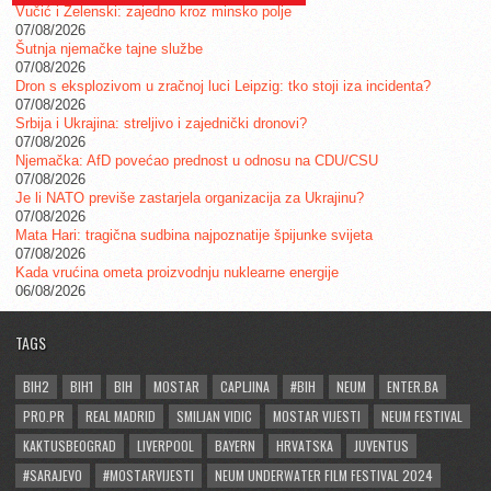
Vučić i Zelenski: zajedno kroz minsko polje
07/08/2026
Šutnja njemačke tajne službe
07/08/2026
Dron s eksplozivom u zračnoj luci Leipzig: tko stoji iza incidenta?
07/08/2026
Srbija i Ukrajina: streljivo i zajednički dronovi?
07/08/2026
Njemačka: AfD povećao prednost u odnosu na CDU/CSU
07/08/2026
Je li NATO previše zastarjela organizacija za Ukrajinu?
07/08/2026
Mata Hari: tragična sudbina najpoznatije špijunke svijeta
07/08/2026
Kada vrućina ometa proizvodnju nuklearne energije
06/08/2026
TAGS
BIH2
BIH1
BIH
MOSTAR
CAPLJINA
#BIH
NEUM
ENTER.BA
PRO.PR
REAL MADRID
SMILJAN VIDIC
MOSTAR VIJESTI
NEUM FESTIVAL
KAKTUSBEOGRAD
LIVERPOOL
BAYERN
HRVATSKA
JUVENTUS
#SARAJEVO
#MOSTARVIJESTI
NEUM UNDERWATER FILM FESTIVAL 2024