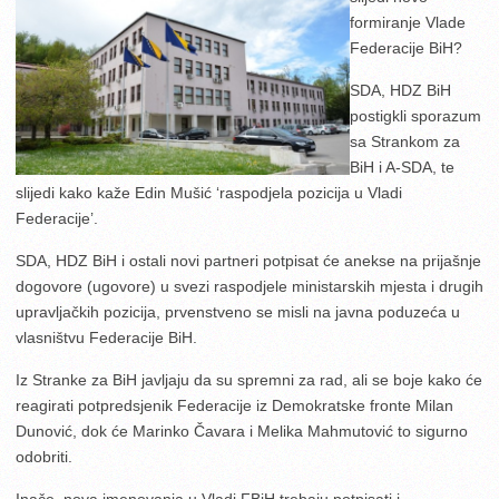
formiranje Vlade
Federacije BiH?
SDA, HDZ BiH
postigkli sporazum
sa Strankom za
BiH i A-SDA, te
slijedi kako kaže Edin Mušić ‘raspodjela pozicija u Vladi
Federacije’.
SDA, HDZ BiH i ostali novi partneri potpisat će anekse na prijašnje
dogovore (ugovore) u svezi raspodjele ministarskih mjesta i drugih
upravljačkih pozicija, prvenstveno se misli na javna poduzeća u
vlasništvu Federacije BiH.
Iz Stranke za BiH javljaju da su spremni za rad, ali se boje kako će
reagirati potpredsjenik Federacije iz Demokratske fronte Milan
Dunović, dok će Marinko Čavara i Melika Mahmutović to sigurno
odobriti.
Inače, nova imenovanja u Vladi FBiH trebaju potpisati i