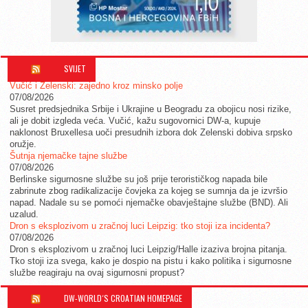
SVIJET
Vučić i Zelenski: zajedno kroz minsko polje
07/08/2026
Susret predsjednika Srbije i Ukrajine u Beogradu za obojicu nosi rizike,
ali je dobit izgleda veća. Vučić, kažu sugovornici DW-a, kupuje
naklonost Bruxellesa uoči presudnih izbora dok Zelenski dobiva srpsko
oružje.
Šutnja njemačke tajne službe
07/08/2026
Berlinske sigurnosne službe su još prije terorističkog napada bile
zabrinute zbog radikalizacije čovjeka za kojeg se sumnja da je izvršio
napad. Nadale su se pomoći njemačke obavještajne službe (BND). Ali
uzalud.
Dron s eksplozivom u zračnoj luci Leipzig: tko stoji iza incidenta?
07/08/2026
Dron s eksplozivom u zračnoj luci Leipzig/Halle izaziva brojna pitanja.
Tko stoji iza svega, kako je dospio na pistu i kako politika i sigurnosne
službe reagiraju na ovaj sigurnosni propust?
DW-WORLD´S CROATIAN HOMEPAGE