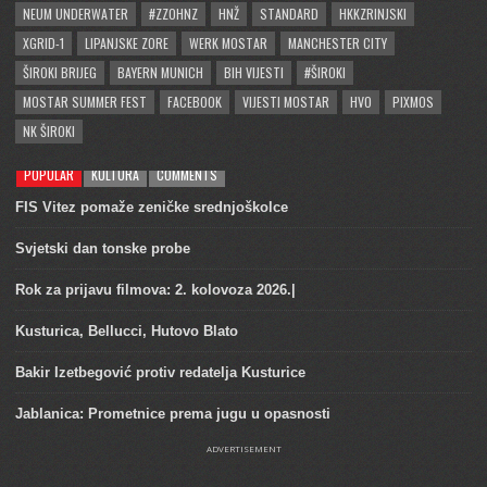
NEUM UNDERWATER
#ZZOHNZ
HNŽ
STANDARD
HKKZRINJSKI
XGRID-1
LIPANJSKE ZORE
WERK MOSTAR
MANCHESTER CITY
ŠIROKI BRIJEG
BAYERN MUNICH
BIH VIJESTI
#ŠIROKI
MOSTAR SUMMER FEST
FACEBOOK
VIJESTI MOSTAR
HVO
PIXMOS
NK ŠIROKI
POPULAR
KULTURA
COMMENTS
FIS Vitez pomaže zeničke srednjoškolce
Svjetski dan tonske probe
Rok za prijavu filmova: 2. kolovoza 2026.|
Kusturica, Bellucci, Hutovo Blato
Bakir Izetbegović protiv redatelja Kusturice
Jablanica: Prometnice prema jugu u opasnosti
ADVERTISEMENT