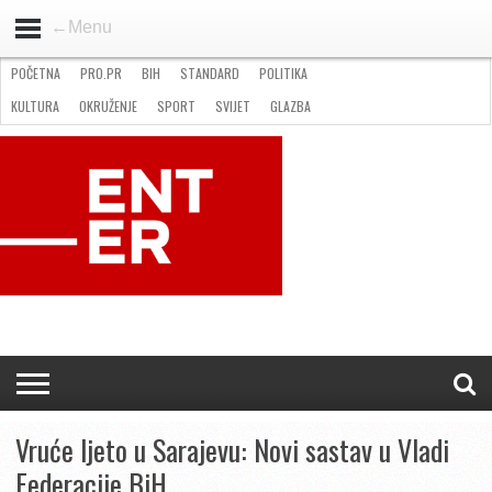
←Menu
POČETNA
PRO.PR
BIH
STANDARD
POLITIKA
HOME
VIJESTI
PRO.PR
STANDARD
POLITIKA
GOSPODARSTVO
OKRUŽENJE
GLAZBA
KULTURA
SPORT
FOTO
KULTURA
OKRUŽENJE
SPORT
SVIJET
GLAZBA
NATJEČAJI
FILMING LOCATION IN BH
KONTAKT
Vruće ljeto u Sarajevu: Novi sastav u Vladi
Federacije BiH