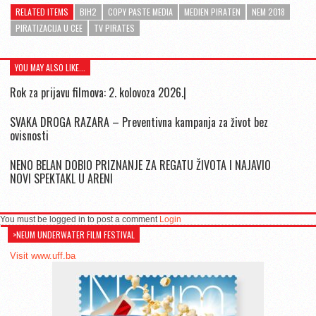
RELATED ITEMS
BIH2
COPY PASTE MEDIA
MEDIEN PIRATEN
NEM 2018
PIRATIZACIJA U CEE
TV PIRATES
YOU MAY ALSO LIKE...
Rok za prijavu filmova: 2. kolovoza 2026.|
SVAKA DROGA RAZARA – Preventivna kampanja za život bez
ovisnosti
NENO BELAN DOBIO PRIZNANJE ZA REGATU ŽIVOTA I NAJAVIO
NOVI SPEKTAKL U ARENI
You must be logged in to post a comment
Login
>NEUM UNDERWATER FILM FESTIVAL
Visit www.uff.ba