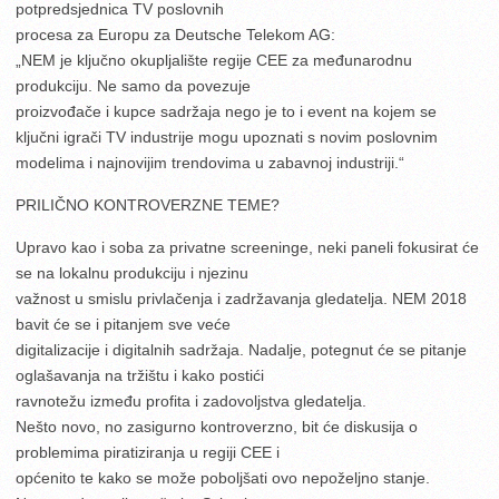
potpredsjednica TV poslovnih
procesa za Europu za Deutsche Telekom AG:
„NEM je ključno okupljalište regije CEE za međunarodnu
produkciju. Ne samo da povezuje
proizvođače i kupce sadržaja nego je to i event na kojem se
ključni igrači TV industrije mogu upoznati s novim poslovnim
modelima i najnovijim trendovima u zabavnoj industriji.“
PRILIČNO KONTROVERZNE TEME?
Upravo kao i soba za privatne screeninge, neki paneli fokusirat će
se na lokalnu produkciju i njezinu
važnost u smislu privlačenja i zadržavanja gledatelja. NEM 2018
bavit će se i pitanjem sve veće
digitalizacije i digitalnih sadržaja. Nadalje, potegnut će se pitanje
oglašavanja na tržištu i kako postići
ravnotežu između profita i zadovoljstva gledatelja.
Nešto novo, no zasigurno kontroverzno, bit će diskusija o
problemima piratiziranja u regiji CEE i
općenito te kako se može poboljšati ovo nepoželjno stanje.