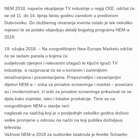
NEM 2018, najveće okupljanje TV industrije u regiji CEE, održat će
se od 11. do 14. lipnja šestu godinu zaredom u predivnom
Dubrovniku. Do službenog otvaranja eventa ostalo je tek nekoliko
mjeseci te se polako objavljuju detalji bogatog programa NEM-a
2018.
19. ožujka 2018. – Na ovogodišnjem New Europe Marketu održat
će se sedam panela u kojima će
sudjelovati cijenjeni i relevantni izlagači te ključni igrači TV
industrije, a razgovarat će se o korisnim i zanimljivim
istraživanjima i prezentacijama. Prepoznatljivi i nezamjenjivi
dijelovi NEM-a – soba za privatne screeninge i market – povećani
su i modernizirani. U sobi za privatne screeninge prikazivat će se
djela kako svjetske, tako i lokalne produkcije. Time se na
ovogodišnjem NEM-u stavlja veći
naglasak na sadržaj koji je u posljednjih nekoliko godina doživio
velike promjene u odnosu na način na koji publika doživljava
televiziju.
Važnost NEM-a 2018 za sudionike istaknula je Anette Schaefer,