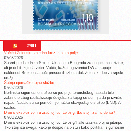
SVIJET
Vučić i Zelenski: zajedno kroz minsko polje
07/08/2026
Susret predsjednika Srbije i Ukrajine u Beogradu za obojicu nosi rizike,
ali je dobit izgleda veća. Vučić, kažu sugovornici DW-a, kupuje
naklonost Bruxellesa uoči presudnih izbora dok Zelenski dobiva srpsko
oružje.
Šutnja njemačke tajne službe
07/08/2026
Berlinske sigurnosne službe su još prije terorističkog napada bile
zabrinute zbog radikalizacije čovjeka za kojeg se sumnja da je izvršio
napad. Nadale su se pomoći njemačke obavještajne službe (BND). Ali
uzalud.
Dron s eksplozivom u zračnoj luci Leipzig: tko stoji iza incidenta?
07/08/2026
Dron s eksplozivom u zračnoj luci Leipzig/Halle izaziva brojna pitanja.
Tko stoji iza svega, kako je dospio na pistu i kako politika i sigurnosne