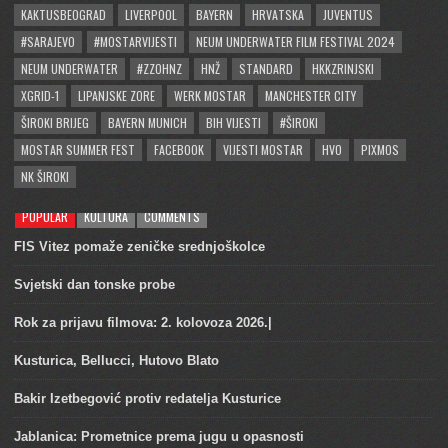
KAKTUSBEOGRAD
LIVERPOOL
BAYERN
HRVATSKA
JUVENTUS
#SARAJEVO
#MOSTARVIJESTI
NEUM UNDERWATER FILM FESTIVAL 2024
NEUM UNDERWATER
#ZZOHNZ
HNŽ
STANDARD
HKKZRINJSKI
XGRID-1
LIPANJSKE ZORE
WERK MOSTAR
MANCHESTER CITY
ŠIROKI BRIJEG
BAYERN MUNICH
BIH VIJESTI
#ŠIROKI
MOSTAR SUMMER FEST
FACEBOOK
VIJESTI MOSTAR
HVO
PIXMOS
NK ŠIROKI
POPULAR
KULTURA
COMMENTS
FIS Vitez pomaže zeničke srednjoškolce
Svjetski dan tonske probe
Rok za prijavu filmova: 2. kolovoza 2026.|
Kusturica, Bellucci, Hutovo Blato
Bakir Izetbegović protiv redatelja Kusturice
Jablanica: Prometnice prema jugu u opasnosti