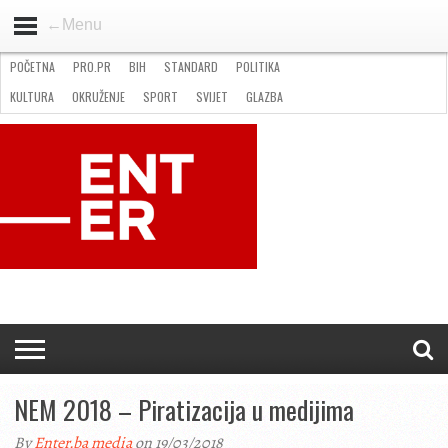
←Menu
POČETNA
PRO.PR
BIH
STANDARD
POLITIKA
HOME
VIJESTI
PRO.PR
STANDARD
POLITIKA
GOSPODARSTVO
OKRUŽENJE
GLAZBA
KULTURA
SPORT
FOTO
KULTURA
OKRUŽENJE
SPORT
SVIJET
GLAZBA
NATJEČAJI
FILMING LOCATION IN BH
KONTAKT
NEM 2018 – Piratizacija u medijima
By
Enter.ba media
on 19/03/2018