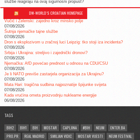
službe reagiraju na ovaj sigurnosni propust?
DW-WORLD´S CROATIAN HOMEPAGE
Vučić i Zelenski: zajedno kroz minsko polje
07/08/2026
Šutnja njemačke tajne službe
07/08/2026
Dron s eksplozivom u zračnoj luci Leipzig: tko stoji iza incidenta?
07/08/2026
Srbija i Ukrajina: streljivo i zajednički dronovi?
07/08/2026
Njemačka: AfD povećao prednost u odnosu na CDU/CSU
07/08/2026
Je li NATO previše zastarjela organizacija za Ukrajinu?
07/08/2026
Mata Hari: tragična sudbina najpoznatije špijunke svijeta
07/08/2026
Kada vrućina ometa proizvodnju nuklearne energije
06/08/2026
TAGS
BIH2
BIH1
BIH
MOSTAR
CAPLJINA
#BIH
NEUM
ENTER.BA
PRO.PR
REAL MADRID
SMILJAN VIDIC
MOSTAR VIJESTI
NEUM FESTIVAL