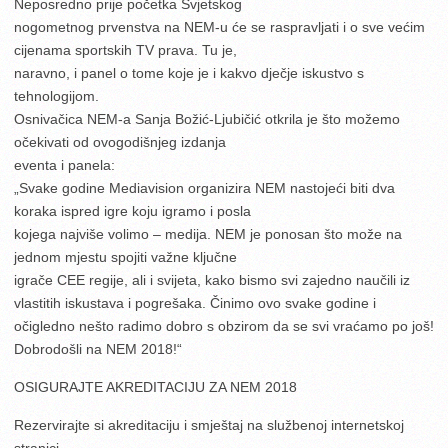
Neposredno prije početka Svjetskog
nogometnog prvenstva na NEM-u će se raspravljati i o sve većim
cijenama sportskih TV prava. Tu je,
naravno, i panel o tome koje je i kakvo dječje iskustvo s
tehnologijom.
Osnivačica NEM-a Sanja Božić-Ljubičić otkrila je što možemo
očekivati od ovogodišnjeg izdanja
eventa i panela:
„Svake godine Mediavision organizira NEM nastojeći biti dva
koraka ispred igre koju igramo i posla
kojega najviše volimo – medija. NEM je ponosan što može na
jednom mjestu spojiti važne ključne
igrače CEE regije, ali i svijeta, kako bismo svi zajedno naučili iz
vlastitih iskustava i pogrešaka. Činimo ovo svake godine i
očigledno nešto radimo dobro s obzirom da se svi vraćamo po još!
Dobrodošli na NEM 2018!“
OSIGURAJTE AKREDITACIJU ZA NEM 2018
Rezervirajte si akreditaciju i smještaj na službenoj internetskoj
stranici