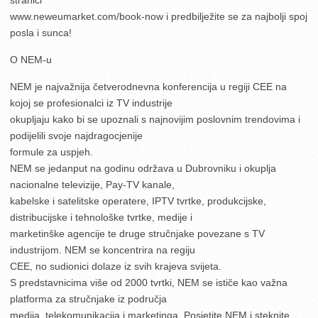
www.neweumarket.com/book-now i predbilježite se za najbolji spoj
posla i sunca!
O NEM-u
NEM je najvažnija četverodnevna konferencija u regiji CEE na
kojoj se profesionalci iz TV industrije
okupljaju kako bi se upoznali s najnovijim poslovnim trendovima i
podijelili svoje najdragocjenije
formule za uspjeh.
NEM se jedanput na godinu održava u Dubrovniku i okuplja
nacionalne televizije, Pay-TV kanale,
kabelske i satelitske operatere, IPTV tvrtke, produkcijske,
distribucijske i tehnološke tvrtke, medije i
marketinške agencije te druge stručnjake povezane s TV
industrijom. NEM se koncentrira na regiju
CEE, no sudionici dolaze iz svih krajeva svijeta.
S predstavnicima više od 2000 tvrtki, NEM se ističe kao važna
platforma za stručnjake iz područja
medija, telekomunikacija i marketinga. Posjetite NEM i steknite