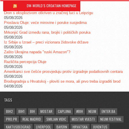
DW-WORLD´S CROATIAN HOMEPAGE
Dron s eksplozivom otkriven u zračnoj luci u Leipzigu
05/08/2026
Proslava Oluje: veće mirovine i poruke susjedima
05/08/2026
Mrkonjić Grad između rana, brojki i političkih poruka
05/08/2026
Iz Srbije u Izrael – preci vizionara židovske države
05/08/2026
Zašto Ukrajina napada "ruski Amazon"?
05/08/2026
Različita percepcija Oluje
05/08/2026
Amerikanci sve češće prosvjeduju protiv izgradnje podatkovnih centara
05/08/2026
Brodogradnja u Hrvatskoj - ploviti se mora, ali prvo treba izgraditi brod
04/08/2026
TAGS
BIH2
BIH1
BIH
MOSTAR
CAPLJINA
#BIH
NEUM
ENTER.BA
PRO.PR
REAL MADRID
SMILJAN VIDIC
MOSTAR VIJESTI
NEUM FESTIVAL
KAKTUSBEOGRAD
LIVERPOOL
BAYERN
HRVATSKA
JUVENTUS