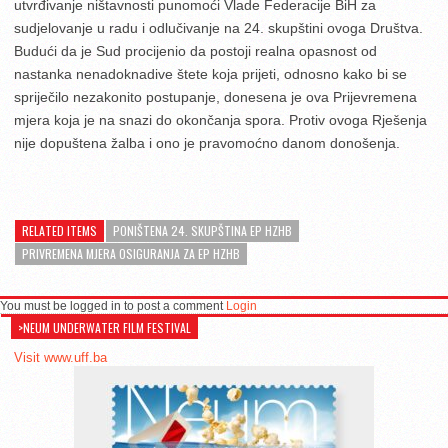
utvrđivanje ništavnosti punomoći Vlade Federacije BiH za
sudjelovanje u radu i odlučivanje na 24. skupštini ovoga Društva.
Budući da je Sud procijenio da postoji realna opasnost od
nastanka nenadoknadive štete koja prijeti, odnosno kako bi se
spriječilo nezakonito postupanje, donesena je ova Prijevremena
mjera koja je na snazi do okončanja spora. Protiv ovoga Rješenja
nije dopuštena žalba i ono je pravomoćno danom donošenja.
RELATED ITEMS
PONIŠTENA 24. SKUPŠTINA EP HZHB
PRIVREMENA MJERA OSIGURANJA ZA EP HZHB
You must be logged in to post a comment
Login
>NEUM UNDERWATER FILM FESTIVAL
Visit www.uff.ba