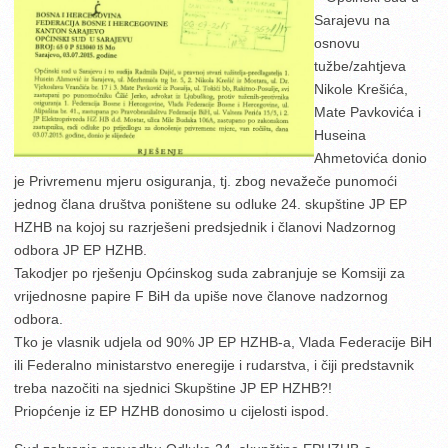
Sarajevu na
osnovu
tužbe/zahtjeva
Nikole Krešića,
Mate Pavkovića i
Huseina
Ahmetovića donio
je Privremenu mjeru osiguranja, tj. zbog nevažeče punomoći
jednog člana društva poništene su odluke 24. skupštine JP EP
HZHB na kojoj su razrješeni predsjednik i članovi Nadzornog
odbora JP EP HZHB.
Takodjer po rješenju Općinskog suda zabranjuje se Komsiji za
vrijednosne papire F BiH da upiše nove članove nadzornog
odbora.
Tko je vlasnik udjela od 90% JP EP HZHB-a, Vlada Federacije BiH
ili Federalno ministarstvo eneregije i rudarstva, i čiji predstavnik
treba nazočiti na sjednici Skupštine JP EP HZHB?!
Priopćenje iz EP HZHB donosimo u cijelosti ispod.