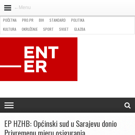
←Menu
POČETNA
PRO.PR
BIH
STANDARD
POLITIKA
HOME
VIJESTI
PRO.PR
STANDARD
POLITIKA
GOSPODARSTVO
OKRUŽENJE
GLAZBA
KULTURA
SPORT
FOTO
KULTURA
OKRUŽENJE
SPORT
SVIJET
GLAZBA
NATJEČAJI
FILMING LOCATION IN BH
KONTAKT
EP HZHB: Općinski sud u Sarajevu donio
Privremenu mjeru osiguranja