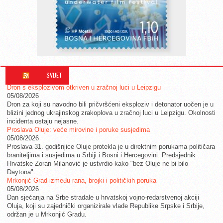
SVIJET
Dron s eksplozivom otkriven u zračnoj luci u Leipzigu
05/08/2026
Dron za koji su navodno bili pričvršćeni eksploziv i detonator uočen je u
blizini jednog ukrajinskog zrakoplova u zračnoj luci u Leipzigu. Okolnosti
incidenta ostaju nejasne.
Proslava Oluje: veće mirovine i poruke susjedima
05/08/2026
Proslava 31. godišnjice Oluje protekla je u direktnim porukama političara
braniteljima i susjedima u Srbiji i Bosni i Hercegovini. Predsjednik
Hrvatske Zoran Milanović je ustvrdio kako "bez Oluje ne bi bilo
Daytona".
Mrkonjić Grad između rana, brojki i političkih poruka
05/08/2026
Dan sjećanja na Srbe stradale u hrvatskoj vojno-redarstvenoj akciji
Oluja, koji su zajednički organizirale vlade Republike Srpske i Srbije,
održan je u Mrkonjić Gradu.