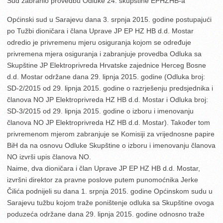
Sud zabranio provedbu Odluke 24. skupštine EPHZHB-a
Općinski sud u Sarajevu dana 3. srpnja 2015. godine postupajući
po Tužbi dioničara i člana Uprave JP EP HZ HB d.d. Mostar
odredio je privremenu mjeru osiguranja kojom se određuje
privremena mjera osiguranja i zabranjuje provedba Odluka sa
Skupštine JP Elektroprivreda Hrvatske zajednice Herceg Bosne
d.d. Mostar održane dana 29. lipnja 2015. godine (Odluka broj:
SD-2/2015 od 29. lipnja 2015. godine o razrješenju predsjednika i
članova NO JP Elektroprivreda HZ HB d.d. Mostar i Odluka broj:
SD-3/2015 od 29. lipnja 2015. godine o izboru i imenovanju
članova NO JP Elektroprivreda HZ HB d.d. Mostar). Također tom
privremenom mjerom zabranjuje se Komisiji za vrijednosne papire
BiH da na osnovu Odluke Skupštine o izboru i imenovanju članova
NO izvrši upis članova NO.
Naime, dva dioničara i član Uprave JP EP HZ HB d.d. Mostar,
izvršni direktor za pravne poslove putem punomoćnika Jerke
Čilića podnijeli su dana 1. srpnja 2015. godine Općinskom sudu u
Sarajevu tužbu kojom traže poništenje odluka sa Skupštine ovoga
poduzeća održane dana 29. lipnja 2015. godine odnosno traže