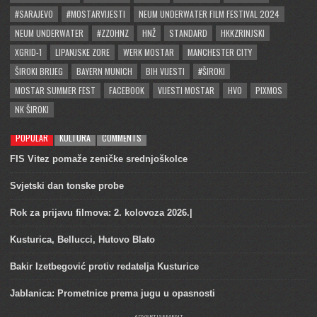
#SARAJEVO
#MOSTARVIJESTI
NEUM UNDERWATER FILM FESTIVAL 2024
NEUM UNDERWATER
#ZZOHNZ
HNŽ
STANDARD
HKKZRINJSKI
XGRID-1
LIPANJSKE ZORE
WERK MOSTAR
MANCHESTER CITY
ŠIROKI BRIJEG
BAYERN MUNICH
BIH VIJESTI
#ŠIROKI
MOSTAR SUMMER FEST
FACEBOOK
VIJESTI MOSTAR
HVO
PIXMOS
NK ŠIROKI
POPULAR
KULTURA
COMMENTS
FIS Vitez pomaže zeničke srednjoškolce
Svjetski dan tonske probe
Rok za prijavu filmova: 2. kolovoza 2026.|
Kusturica, Bellucci, Hutovo Blato
Bakir Izetbegović protiv redatelja Kusturice
Jablanica: Prometnice prema jugu u opasnosti
ADVERTISEMENT