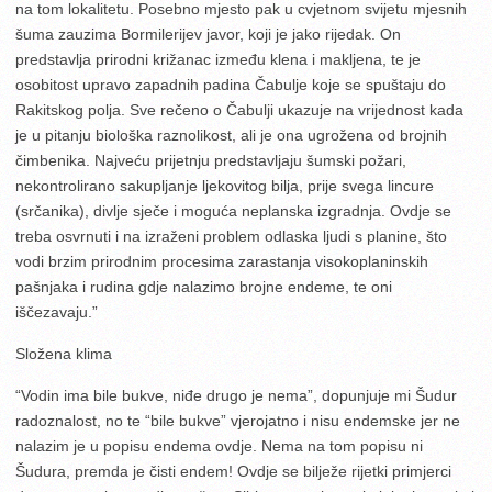
na tom lokalitetu. Posebno mjesto pak u cvjetnom svijetu mjesnih
šuma zauzima Bormilerijev javor, koji je jako rijedak. On
predstavlja prirodni križanac između klena i makljena, te je
osobitost upravo zapadnih padina Čabulje koje se spuštaju do
Rakitskog polja. Sve rečeno o Čabulji ukazuje na vrijednost kada
je u pitanju biološka raznolikost, ali je ona ugrožena od brojnih
čimbenika. Najveću prijetnju predstavljaju šumski požari,
nekontrolirano sakupljanje ljekovitog bilja, prije svega lincure
(srčanika), divlje sječe i moguća neplanska izgradnja. Ovdje se
treba osvrnuti i na izraženi problem odlaska ljudi s planine, što
vodi brzim prirodnim procesima zarastanja visokoplaninskih
pašnjaka i rudina gdje nalazimo brojne endeme, te oni
iščezavaju.”
Složena klima
“Vodin ima bile bukve, niđe drugo je nema”, dopunjuje mi Šudur
radoznalost, no te “bile bukve” vjerojatno i nisu endemske jer ne
nalazim je u popisu endema ovdje. Nema na tom popisu ni
Šudura, premda je čisti endem! Ovdje se bilježe rijetki primjerci