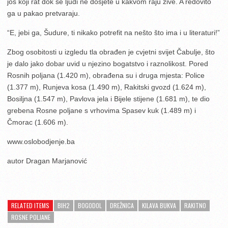
još koji rat dok se ljudi ne dosjete u kakvom raju žive. A redovito
ga u pakao pretvaraju.
“E, jebi ga, Šudure, ti nikako potrefit na nešto što ima i u literaturi!”
Zbog osobitosti u izgledu tla obrađen je cvjetni svijet Čabulje, što
je dalo jako dobar uvid u njezino bogatstvo i raznolikost. Pored
Rosnih poljana (1.420 m), obrađena su i druga mjesta: Police
(1.377 m), Runjeva kosa (1.490 m), Rakitski gvozd (1.624 m),
Bosiljna (1.547 m), Pavlova jela i Bijele stijene (1.681 m), te dio
grebena Rosne poljane s vrhovima Spasev kuk (1.489 m) i
Čmorac (1.606 m).
www.oslobodjenje.ba
autor Dragan Marjanović
RELATED ITEMS
BIH2
BOGODOL
DREŽNICA
KILAVA BUKVA
RAKITNO
ROSNE POLJANE