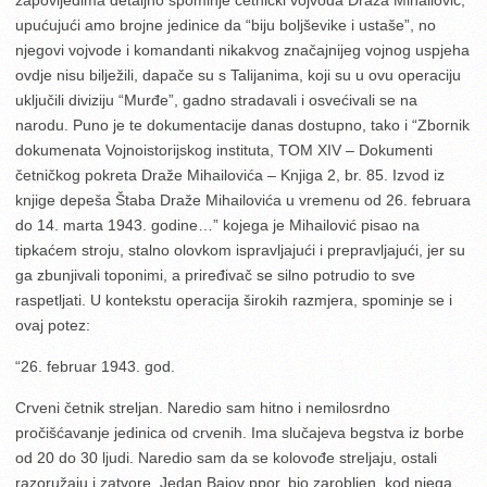
upućujući amo brojne jedinice da “biju boljševike i ustaše”, no
njegovi vojvode i komandanti nikakvog značajnijeg vojnog uspjeha
ovdje nisu bilježili, dapače su s Talijanima, koji su u ovu operaciju
uključili diviziju “Murđe”, gadno stradavali i osvećivali se na
narodu. Puno je te dokumentacije danas dostupno, tako i “Zbornik
dokumenata Vojnoistorijskog instituta, TOM XIV – Dokumenti
četničkog pokreta Draže Mihailovića – Knjiga 2, br. 85. Izvod iz
knjige depeša Štaba Draže Mihailovića u vremenu od 26. februara
do 14. marta 1943. godine…” kojega je Mihailović pisao na
tipkaćem stroju, stalno olovkom ispravljajući i prepravljajući, jer su
ga zbunjivali toponimi, a priređivač se silno potrudio to sve
raspetljati. U kontekstu operacija širokih razmjera, spominje se i
ovaj potez:
“26. februar 1943. god.
Crveni četnik streljan. Naredio sam hitno i nemilosrdno
pročišćavanje jedinica od crvenih. Ima slučajeva begstva iz borbe
od 20 do 30 ljudi. Naredio sam da se kolovođe streljaju, ostali
razoružaju i zatvore. Jedan Bajov ppor. bio zarobljen, kod njega