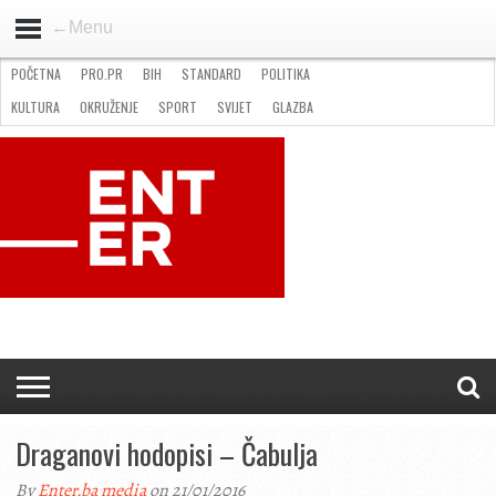
←Menu
POČETNA
PRO.PR
BIH
STANDARD
POLITIKA
HOME
VIJESTI
PRO.PR
STANDARD
POLITIKA
GOSPODARSTVO
OKRUŽENJE
GLAZBA
KULTURA
SPORT
FOTO
KULTURA
OKRUŽENJE
SPORT
SVIJET
GLAZBA
NATJEČAJI
FILMING LOCATION IN BH
KONTAKT
Draganovi hodopisi – Čabulja
By
Enter.ba media
on 21/01/2016