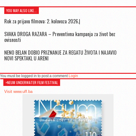
YOU MAY ALSO LIKE...
Rok za prijavu filmova: 2. kolovoza 2026.|
SVAKA DROGA RAZARA – Preventivna kampanja za život bez
ovisnosti
NENO BELAN DOBIO PRIZNANJE ZA REGATU ŽIVOTA I NAJAVIO
NOVI SPEKTAKL U ARENI
You must be logged in to post a comment
Login
>NEUM UNDERWATER FILM FESTIVAL
Visit www.uff.ba