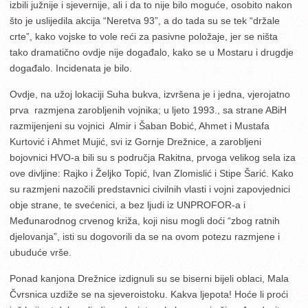
izbili južnije i sjevernije, ali i da to nije bilo moguće, osobito nakon
što je uslijedila akcija “Neretva 93”, a do tada su se tek “držale
crte”, kako vojske to vole reći za pasivne položaje, jer se ništa
tako dramatično ovdje nije događalo, kako se u Mostaru i drugdje
događalo. Incidenata je bilo.
Ovdje, na užoj lokaciji Suha bukva, izvršena je i jedna, vjerojatno
prva razmjena zarobljenih vojnika; u ljeto 1993., sa strane ABiH
razmijenjeni su vojnici Almir i Šaban Bobić, Ahmet i Mustafa
Kurtović i Ahmet Mujić, svi iz Gornje Drežnice, a zarobljeni
bojovnici HVO-a bili su s područja Rakitna, prvoga velikog sela iza
ove divljine: Rajko i Željko Topić, Ivan Zlomislić i Stipe Šarić. Kako
su razmjeni nazočili predstavnici civilnih vlasti i vojni zapovjednici
obje strane, te svećenici, a bez ljudi iz UNPROFOR-a i
Međunarodnog crvenog križa, koji nisu mogli doći “zbog ratnih
djelovanja”, isti su dogovorili da se na ovom potezu razmjene i
ubuduće vrše.
Ponad kanjona Drežnice izdignuli su se biserni bijeli oblaci, Mala
Čvrsnica uzdiže se na sjeveroistoku. Kakva ljepota! Hoće li proći