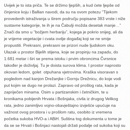
Uvijek je to ista priča. Te se držimo ljepših, a kud ćete ljepše od
činjenice koju i Ballian navodi, da su na ovom potezu “Tijekom
provedenih istraživanja u širem području popisane 383 vrste i niže
sustavne kategorije, te ih je na Čabulji možda desetak manje…”
Znači da smo u “božjem herbariju”, kojega je pokrio snijeg, ali da
je vrijeme vegetacije i cvata ovdje događaj koji se ne smije
propustiti. Prekrasni, prekrasni se prizori nude ljudskom oku.
Ulazak u prostor Bijelih stijena, koje se propinju na zapadu, do
1.681 metar i širi se prema istoku i prvim obroncima Čvrsnice
također je doživljaj. Tu je doista surova klima. I prostor naprosto
okovan ledom, golet otpuhana vjetrovima. Kraška visoravan s
pogledom nad kanjon Drežanjke i Gornju Drežnicu, do koje vodi
put kojim se dugo ne prolazi. Zapravo od prošlog rata, kada je
zapriječen minama. Osim u partizanskim i četničkim, te u
kronikama pobijenih Hrvata i Bošnjaka, civila iz drugog Velikog
rata, jedno zanimljivo vojno-obavještajno izvješće upućuje na
važnost ovog prostora i u prošlom ratu, osobito iz vremena
početka sukoba HVO-a i ABiH. Suština tog dokumenta u tome je
da se se Hrvati i Bošnjaci nastojali držati podalje od sukoba koji su