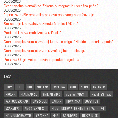
06/08/2026
Deset godina njemačkog Zakona o integraciji: uspješna priča?
06/08/2026
Japan: sve više protivnika procesu ponovnog naoružavanja
06/08/2026
Što se krije iza rivalstva između Maroka i Alžira?
06/08/2026
Predstoji li nova mobilizacija u Rusiji?
06/08/2026
Dron s eksplozivom u zračnoj luci u Leipzigu: "Hibridni scenarij napada"
06/08/2026
Dron s eksplozivom otkriven u zračnoj luci u Leipzigu
05/08/2026
Proslava Oluje: veće mirovine i poruke susjedima
05/08/2026
TAGS
BIH2
BIH1
BIH
MOSTAR
CAPLJINA
#BIH
NEUM
ENTER.BA
PRO.PR
REAL MADRID
SMILJAN VIDIC
MOSTAR VIJESTI
NEUM FESTIVAL
KAKTUSBEOGRAD
LIVERPOOL
BAYERN
HRVATSKA
JUVENTUS
#SARAJEVO
#MOSTARVIJESTI
NEUM UNDERWATER FILM FESTIVAL 2024
NEUM UNDERWATER
#ZZOHNZ
HNŽ
STANDARD
HKKZRINJSKI