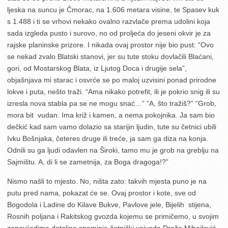
ljeska na suncu je Čmorac, na 1.606 metara visine, te Spasev kuk
s 1.488 i ti se vrhovi nekako ovalno razvlače prema udolini koja
sada izgleda pusto i surovo, no od proljeća do jeseni okvir je za
rajske planinske prizore. I nikada ovaj prostor nije bio pust: “Ovo
se nekad zvalo Blatski stanovi, jer su tute stoku dovlačili Blaćani,
gori, od Mostarskog Blata, iz Ljutog Doca i drugije sela”,
objašnjava mi starac i osvrće se po maloj uzvisini ponad prirodne
lokve i puta, nešto traži. “Ama nikako potrefit, ili je pokrio snig ili su
izresla nova stabla pa se ne mogu snać…” “A, što tražiš?” “Grob,
mora bit vudan. Ima križ i kamen, a nema pokojnika. Ja sam bio
dečkić kad sam vamo dolazio sa starijin ljudin, tute su četnici ubili
Ivku Bošnjaka, četeres druge ili treće, ja sam ga diza na konja.
Odnili su ga ljudi odavlen na Široki, tamo mu je grob na greblju na
Sajmištu. A, di li se zametnija, za Boga dragoga!?”
Nismo našli to mjesto. No, ništa zato: takvih mjesta puno je na
putu pred nama, pokazat će se. Ovaj prostor i kote, sve od
Bogodola i Ladine do Kilave Bukve, Pavlove jele, Bijelih stijena,
Rosnih poljana i Rakitskog gvozda kojemu se primičemo, u svojim
zapovijedima detaljno spominje četnički vojvoda Draža Mihailović,