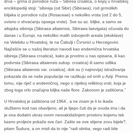
drva – grma iz porodice ruža – Sibirea croatica, o kojoj u hrvatskoj
enciklopediji stoji: “sibireja (od Sibir) (Sibiraea), rod grmolikih
biljaka iz porodice ruža (Rosaceae) s nekoliko vrsta (od 2 do 5,
ovisno o shvaćanju opsega vrste). Sve su az. biljke, a samo se
altajska sibireja (Sibiraea altaiensis, Sibiraea laevigata) očuvala do
danas i u Europi, na nekoliko malih izdvojenih areala (eksklave)
na Velebitu u Hrvatskoj, te na Čabulji i Čvrsnici u Hercegovini.
Najčešće se u našoj literaturi navodi kao endemična hrvatska
sibireja (Sibiraea croatica), kako je prvotno u nas opisana, ili kao
podvrsta (Sibiraea altaiensis subsp. croatica) ili samo odlika
(Sibiraea altaiensis var. croatica), dok su (i najnovija) istraživanja
pokazala da se naše populacije ne razlikuju od onih u Aziji. Prema
tomu, nije riječ o endemičnoj, nego o rijetkoj reliktnoj vrsti, koja je
zbog toga vrlo značajna biljka naše flore. Zakonom je zaštićena.”
U Hrvatskoj je zaštićena od 1964., a ne znam je li to ikada
službeno kod nas obavljeno, ali je lijepo čuti da je ovuda ima i da
je ona dodatni ukras ovom nesvakidašnjem prostoru kojemu tek
kasno proljeće pokaže sve čari. Zašto se ove stijene zovu bijele?,
pitam Šudura, a on misli da to nije “radi stinba, vego radi bile