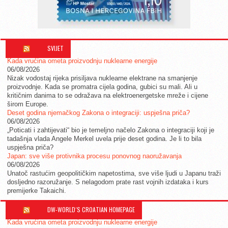
SVIJET
Kada vrućina ometa proizvodnju nuklearne energije
06/08/2026
Nizak vodostaj rijeka prisiljava nuklearne elektrane na smanjenje
proizvodnje. Kada se promatra cijela godina, gubici su mali. Ali u
kritičnim danima to se odražava na elektroenergetske mreže i cijene
širom Europe.
Deset godina njemačkog Zakona o integraciji: uspješna priča?
06/08/2026
„Poticati i zahtijevati“ bio je temeljno načelo Zakona o integraciji koji je
tadašnja vlada Angele Merkel uvela prije deset godina. Je li to bila
uspješna priča?
Japan: sve više protivnika procesu ponovnog naoružavanja
06/08/2026
Unatoč rastućim geopolitičkim napetostima, sve više ljudi u Japanu traži
dosljedno razoružanje. S nelagodom prate rast vojnih izdataka i kurs
premijerke Takaichi.
DW-WORLD´S CROATIAN HOMEPAGE
Kada vrućina ometa proizvodnju nuklearne energije