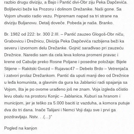
razbio drugu diviziju, a Bajo i Pantić divi-Obr ziju Peka Dapčevića.
Boljševici beže ka Prozoru i dolinom Drežanike. Naši gone. Sa
Vojom uhvatio radio vezu. Pripremam napad sa tri strane na
diviziju Buljanovu. Detalj doveče. Pobeda je naša. Branko.
Br. 1982 od 222: br. 300 2.III. – Pantić zauzeo Glogoš-Obr niču,
Grabovicu i Drežnicu, Divizija Peka Dapčevića razbijena beži ka
severu i izvornom delu Drežanke. Gojnić sarađivao pri zauzeću
Drežnice. Naredio sam da cela leva kolona promeni pravac i
krene od Cabulje preko Rosne Poljane i posedne položaje: Bijele
Stijene – Rakitski Gvozd – Rujavac47 – Debelo Brdo – Vetrenjača
i zatvori prolaz Drežankom. Pantić da uputi manji deo od Drežnice
u leđa komunista, a glavnim da gura ka Jablanici radi spajanja sa
Vojom, šta je po ovome urađeno još ne znam. Voja izgleda očistio
levu obalu na prostoru Konjic – Jablanica. Kuburi sa hranom i
municijom, jer je teško za 5.000 baciti iz vazduha, a komora putuje
dva do tri dana. Inače Talijani i Nemci Voji daju sve i prvi ga
pozdravljaju. Nstv. . .(…)”
Pogled na kanjon