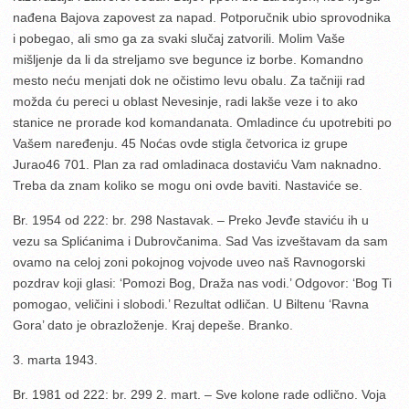
nađena Bajova zapovest za napad. Potporučnik ubio sprovodnika
i pobegao, ali smo ga za svaki slučaj zatvorili. Molim Vaše
mišljenje da li da streljamo sve begunce iz borbe. Komandno
mesto neću menjati dok ne očistimo levu obalu. Za tačniji rad
možda ću pereci u oblast Nevesinje, radi lakše veze i to ako
stanice ne prorade kod komandanata. Omladince ću upotrebiti po
Vašem naređenju. 45 Noćas ovde stigla četvorica iz grupe
Jurao46 701. Plan za rad omladinaca dostaviću Vam naknadno.
Treba da znam koliko se mogu oni ovde baviti. Nastaviće se.
Br. 1954 od 222: br. 298 Nastavak. – Preko Jevđe staviću ih u
vezu sa Splićanima i Dubrovčanima. Sad Vas izveštavam da sam
ovamo na celoj zoni pokojnog vojvode uveo naš Ravnogorski
pozdrav koji glasi: ‘Pomozi Bog, Draža nas vodi.’ Odgovor: ‘Bog Ti
pomogao, veličini i slobodi.’ Rezultat odličan. U Biltenu ‘Ravna
Gora’ dato je obrazloženje. Kraj depeše. Branko.
3. marta 1943.
Br. 1981 od 222: br. 299 2. mart. – Sve kolone rade odlično. Voja