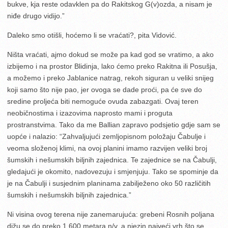
bukve, kja reste odavklen pa do Rakitskog G(v)ozda, a nisam je
niđe drugo vidijo.”
Daleko smo otišli, hoćemo li se vraćati?, pita Vidović.
Ništa vraćati, ajmo dokud se može pa kad god se vratimo, a ako
izbijemo i na prostor Blidinja, lako ćemo preko Rakitna ili Posušja,
a možemo i preko Jablanice natrag, rekoh siguran u veliki snijeg
koji samo što nije pao, jer ovoga se dade proći, pa će sve do
sredine proljeća biti nemoguće ovuda zabazgati. Ovaj teren
neobičnostima i izazovima naprosto mami i proguta
prostranstvima. Tako da me Ballian zapravo podsjetio gdje sam se
uopće i nalazio: “Zahvaljujući zemljopisnom položaju Čabulje i
veoma složenoj klimi, na ovoj planini imamo razvijen veliki broj
šumskih i nešumskih biljnih zajednica. Te zajednice se na Čabulji,
gledajući je okomito, nadovezuju i smjenjuju. Tako se spominje da
je na Čabulji i susjednim planinama zabilježeno oko 50 različitih
šumskih i nešumskih biljnih zajednica.”
Ni visina ovog terena nije zanemarujuća: grebeni Rosnih poljana
dižu se do preko 1.600 metara n/v, a njezin najveći vrh što se