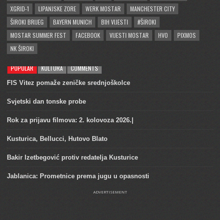
XGRID-1
LIPANJSKE ZORE
WERK MOSTAR
MANCHESTER CITY
ŠIROKI BRIJEG
BAYERN MUNICH
BIH VIJESTI
#ŠIROKI
MOSTAR SUMMER FEST
FACEBOOK
VIJESTI MOSTAR
HVO
PIXMOS
NK ŠIROKI
POPULAR
KULTURA
COMMENTS
FIS Vitez pomaže zeničke srednjoškolce
Svjetski dan tonske probe
Rok za prijavu filmova: 2. kolovoza 2026.|
Kusturica, Bellucci, Hutovo Blato
Bakir Izetbegović protiv redatelja Kusturice
Jablanica: Prometnice prema jugu u opasnosti
ADVERTISEMENT