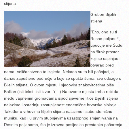
stijena
Greben Bijelih
stijena
“Eno, ono su ti
Rosne poljane!”,
upućuje me Šudur
na širok prostor
koji se uspinjao i
otvarao pred
nama. Veličanstveno to izgleda. Nekada su to bili pašnjaci, a
danas zapušteno područje u koje se spušta šuma, sve odozgo s
Bijelih stijena. O ovom mjestu i njegovim znakovitostima piše
Ballian (isti tekst, isti izvor: “(…) Na ovome mjestu treba reći da
među vapnenim gromadama ispod sjeverne litice Bijelih stijena
nalazimo i osrednju zastupljenost endemične hrvatske sibireje.
Također u vrhovima Bijelih stijena nalazimo i subendemičnu
muniku, kao i u prvim stupnjevima uzastopnog smjenjivanja na
Rosnim poljanama, što je izravna posljedica prestanka pašarenja